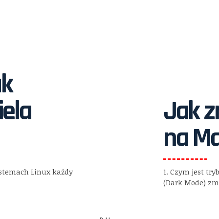
ak
iela
Jak z
na Ma
systemach Linux każdy
1. Czym jest tr
(Dark Mode) z