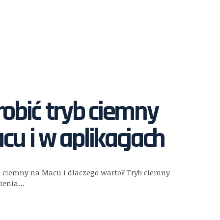
robić tryb ciemny
cu i w aplikacjach
yb ciemny na Macu i dlaczego warto? Tryb ciemny
mienia…