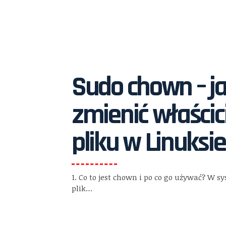
Sudo chown – j
zmienić właścic
pliku w Linuksie
1. Co to jest chown i po co go używać? W 
plik…