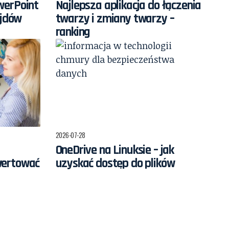
werPoint
Najlepsza aplikacja do łączenia
ajdów
twarzy i zmiany twarzy –
ranking
2026-07-28
OneDrive na Linuksie – jak
wertować
uzyskać dostęp do plików