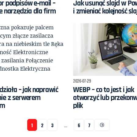
r podpisów e‑mail –
Jak usunąć slajd w Po
e narzędzia dla firm
i zmieniać kolejność sl
2026-07-29
 działa – jak naprawić
WEBP – co to jest i jak
nie z serwerem
otworzyć lub przekon
ym
plik
1
2
3
…
6
7