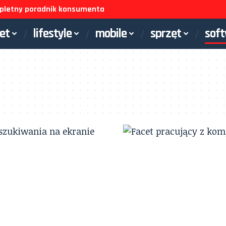
ompletny poradnik konsumenta
net
lifestyle
mobile
sprzęt
sof