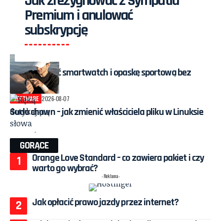
Jak zrezygnować z Sympatia
Premium i anulować
subskrypcję
MOBILE
2026-08-07
Jak wyczyścić smartwatch i opaskę sportową bez
uszkodzeń
SOFTWARE
2026-08-07
Sudo chown – jak zmienić właściciela pliku w Linuksie
GORĄCE
Orange Love Standard – co zawiera pakiet i czy
warto go wybrać?
- Reklama -
Jak opłacić prawo jazdy przez internet?