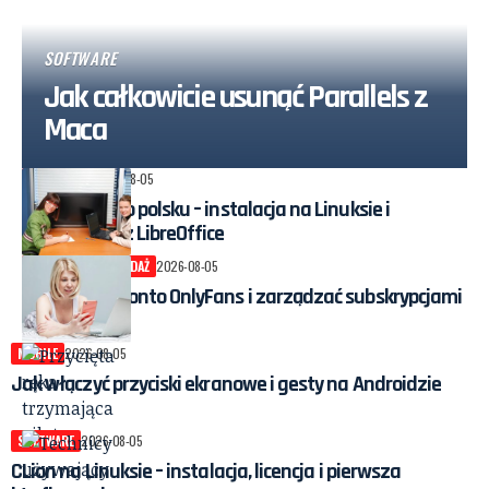
SOFTWARE
Jak całkowicie usunąć Parallels z
Maca
SOFTWARE
2026-08-05
WPS Office po polsku – instalacja na Linuksie i
porównanie z LibreOffice
INTERNET
SPRZEDAŻ
2026-08-05
Jak usunąć konto OnlyFans i zarządzać subskrypcjami
MOBILE
2026-08-05
Jak włączyć przyciski ekranowe i gesty na Androidzie
SOFTWARE
2026-08-05
CLion na Linuksie – instalacja, licencja i pierwsza