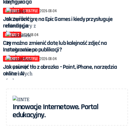
konfiguracja
INTERNET
LIFESTYLE
2026-08-04
Jak zwrócić grę na Epic Games i kiedy przysługuje
refundacja
INTERNET
2026-08-04
Czy można zmienić datę lub kolejność zdjęć na
Instagramie po publikacji?
INTERNET
LIFESTYLE
2026-08-04
Jak usunąć tło z obrazka – Paint, iPhone, narzędzia
online i AI
Innowacje Internetowe. Portal
edukacyjny.