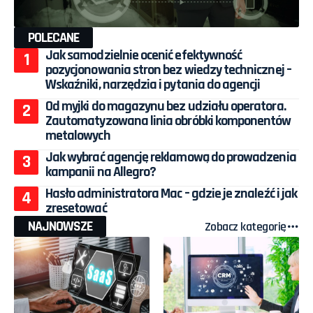
POLECANE
Jak samodzielnie ocenić efektywność
pozycjonowania stron bez wiedzy technicznej –
Wskaźniki, narzędzia i pytania do agencji
Od myjki do magazynu bez udziału operatora.
Zautomatyzowana linia obróbki komponentów
metalowych
Jak wybrać agencję reklamową do prowadzenia
kampanii na Allegro?
Hasło administratora Mac – gdzie je znaleźć i jak
zresetować
NAJNOWSZE
Zobacz kategorię