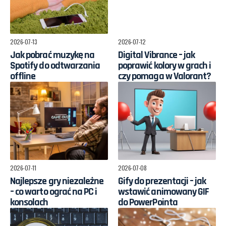
2026-07-13
2026-07-12
Jak pobrać muzykę na
Digital Vibrance – jak
Spotify do odtwarzania
poprawić kolory w grach i
offline
czy pomaga w Valorant?
2026-07-11
2026-07-08
Najlepsze gry niezależne
Gify do prezentacji – jak
– co warto ograć na PC i
wstawić animowany GIF
konsolach
do PowerPointa