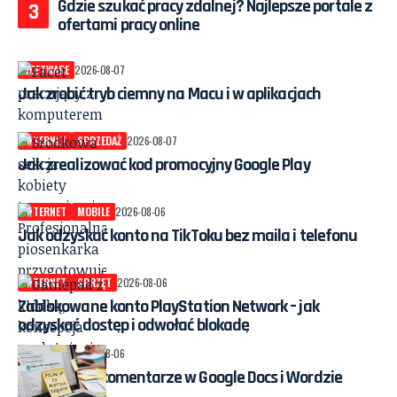
Gdzie szukać pracy zdalnej? Najlepsze portale z
ofertami pracy online
SOFTWARE
2026-08-07
Jak zrobić tryb ciemny na Macu i w aplikacjach
INTERNET
SPRZEDAŻ
2026-08-07
Jak zrealizować kod promocyjny Google Play
INTERNET
MOBILE
2026-08-06
Jak odzyskać konto na TikToku bez maila i telefonu
INTERNET
SPRZĘT
2026-08-06
Zablokowane konto PlayStation Network – jak
odzyskać dostęp i odwołać blokadę
SOFTWARE
2026-08-06
Jak usuwać komentarze w Google Docs i Wordzie