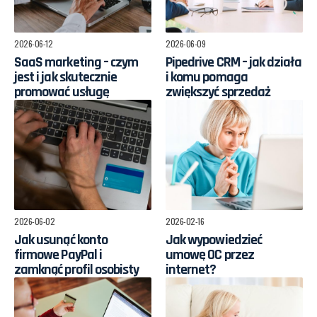
2026-06-12
2026-06-09
SaaS marketing – czym
Pipedrive CRM – jak działa
jest i jak skutecznie
i komu pomaga
promować usługę
zwiększyć sprzedaż
2026-06-02
2026-02-16
Jak usunąć konto
Jak wypowiedzieć
firmowe PayPal i
umowę OC przez
zamknąć profil osobisty
internet?