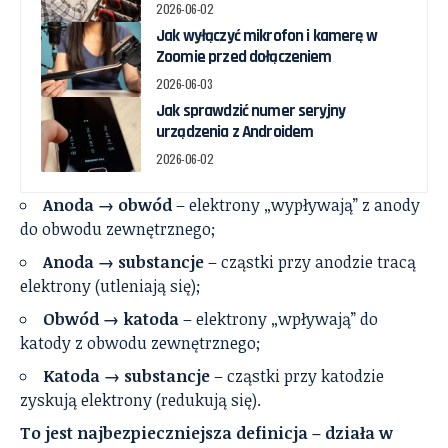
2026-06-02
Jak wyłączyć mikrofon i kamerę w
Zoomie przed dołączeniem
2026-06-03
Jak sprawdzić numer seryjny
urządzenia z Androidem
2026-06-02
Anoda → obwód
– elektrony „wypływają” z anody
do obwodu zewnętrznego;
Anoda → substancje
– cząstki przy anodzie tracą
elektrony (utleniają się);
Obwód → katoda
– elektrony „wpływają” do
katody z obwodu zewnętrznego;
Katoda → substancje
– cząstki przy katodzie
zyskują elektrony (redukują się).
To jest najbezpieczniejsza definicja – działa w