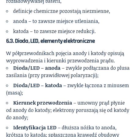
rozładowywanej baterii,
definicje chemiczne pozostają niezmienne,
anoda – to zawsze miejsce utleniania,
katoda – to zawsze miejsce redukcji.
6.3. Dioda, LED, elementy elektroniczne
W półprzewodnikach pojęcia anody i katody opisują
wyprowadzenia i kierunki przewodzenia prądu.
Dioda/LED – anoda
– zwykle podłączana do plusa
zasilania (przy prawidłowej polaryzacji);
Dioda/LED – katoda
– zwykle łączona z minusem
(masą);
Kierunek przewodzenia
– umowny prąd płynie
od anody do katody; elektrony poruszają się od katody
do anody;
Identyfikacja LED
– dłuższa nóżka to anoda,
krótsza to katoda; spłaszczona krawędź obudowy