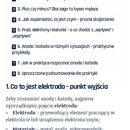
3. Plus czy minus? Dlaczego to bywa mylące
4. Jak zapamiętać, co jest czym – proste skojarzenia
5. Prąd, elektrony i kierunki – o co chodzi z „wpływa” i
„wypływa”
6. Anoda i katoda w różnych sytuacjach – praktyczne
przykłady
7. Jak w praktyce rozpoznać anodę i katodę
8. Uproszczone podsumowanie dla praktyki
1. Co to jest elektroda – punkt wyjścia
Żeby zrozumieć anodę i katodę, najpierw
uporządkujmy pojęcie
elektroda
:
Elektroda
– przewodzący element pracujący w
elektrolicie lub urządzeniu elektronicznym;
Materiały
– metal, grafit, półprzewodnik;