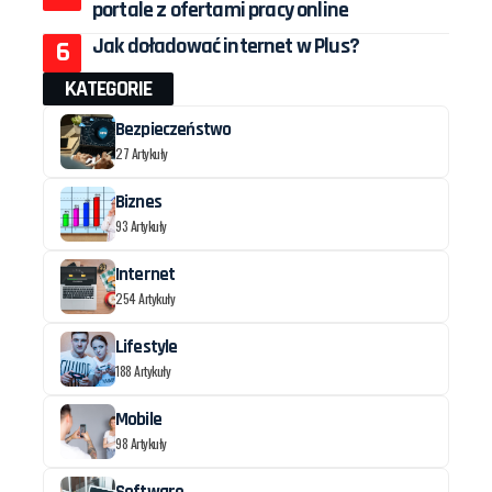
portale z ofertami pracy online
Jak doładować internet w Plus?
KATEGORIE
Bezpieczeństwo
27 Artykuły
Biznes
93 Artykuły
Internet
254 Artykuły
Lifestyle
188 Artykuły
Mobile
98 Artykuły