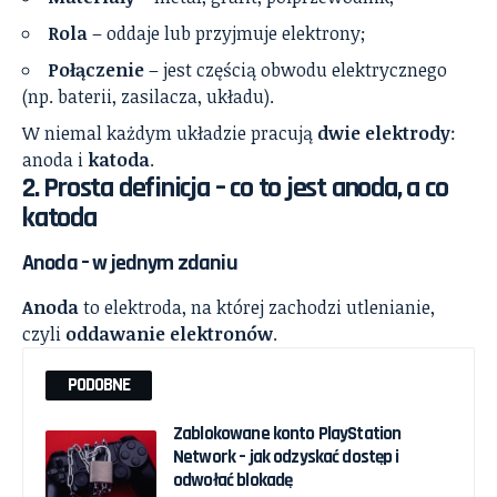
Rola
– oddaje lub przyjmuje elektrony;
Połączenie
– jest częścią obwodu elektrycznego
(np. baterii, zasilacza, układu).
W niemal każdym układzie pracują
dwie elektrody
:
anoda i
katoda
.
2. Prosta definicja – co to jest anoda, a co
katoda
Anoda – w jednym zdaniu
Anoda
to elektroda, na której zachodzi utlenianie,
czyli
oddawanie elektronów
.
PODOBNE
Zablokowane konto PlayStation
Network – jak odzyskać dostęp i
odwołać blokadę