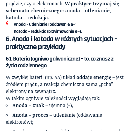
prądzie, czy o elektronach.
W praktyce trzymaj się
schematu chemicznego: anoda – utlenianie,
katoda – redukcja.
Anoda – utlenianie (oddawanie e−)
Katoda – redukcja (przyjmowanie e−).
6. Anoda i katoda w różnych sytuacjach –
praktyczne przykłady
6.1. Bateria (ogniwo galwaniczne) – to, co znasz z
życia codziennego
W zwykłej baterii (np. AA) układ
oddaje energię
– jest
źródłem prądu, a reakcja chemiczna sama „pcha”
elektrony na zewnątrz.
W takim ogniwie zależności wyglądają tak:
Anoda – znak
– ujemna (−);
Anoda – proces
– utlenianie (oddawanie
elektronów);