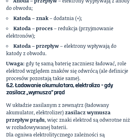
Anoda – przepływ
– elektrony wypływają z anody
do obwodu;
Katoda – znak
– dodatnia (+);
Katoda – proces
– redukcja (przyjmowanie
elektronów);
Katoda – przepływ
– elektrony wpływają do
katody z obwodu.
Uwaga:
gdy tę samą baterię zaczniesz ładować, role
elektrod względem znaków się odwrócą (ale definicje
procesów pozostają takie same).
6.2. Ładowanie akumulatora, elektroliza – gdy
zasilacz „wymusza” prąd
W układzie zasilanym z zewnątrz (ładowany
akumulator, elektrolizer)
zasilacz wymusza
przepływ prądu
, więc znaki elektrod są odwrotne niż
w rozładowywanej baterii.
Dla ogniwa elektrolitycznego zależności są