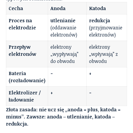
Cecha
Anoda
Katoda
Proces na
utlenianie
redukcja
elektrodzie
(oddawanie
(przyjmowanie
elektronów)
elektronów)
Przepływ
elektrony
elektrony
elektronów
„wypływają”
„wpływają” z
do obwodu
obwodu
Bateria
−
+
(rozładowanie)
Elektrolizer /
+
−
ładowanie
Złota zasada: nie ucz się „anoda = plus, katoda =
minus”. Zawsze: anoda – utlenianie, katoda –
redukcja.