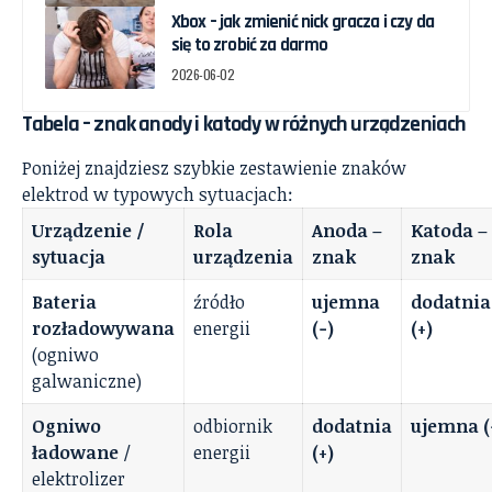
Xbox – jak zmienić nick gracza i czy da
się to zrobić za darmo
2026-06-02
Tabela – znak anody i katody w różnych urządzeniach
Poniżej znajdziesz szybkie zestawienie znaków
elektrod w typowych sytuacjach:
Urządzenie /
Rola
Anoda –
Katoda –
sytuacja
urządzenia
znak
znak
Bateria
źródło
ujemna
dodatnia
rozładowywana
energii
(−)
(+)
(ogniwo
galwaniczne)
Ogniwo
odbiornik
dodatnia
ujemna (
ładowane
/
energii
(+)
elektrolizer