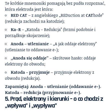
Te krótkie mnemoniki pomagają bez pudła rozpoznać,
która elektroda jest która:
RED CAT
– z angielskiego „REDuction at
CAT
hode”
(redukcja zachodzi na katodzie);
Ka–R
– „Katoda – Redukcja” (brzmi podobnie i
porządkuje skojarzenie);
Anoda – utlenianie
– „A jak oddaje elektrony”
(utlenianie to oddawanie e−);
„Anoda się oddaje”
– skrótowe hasło: oddaje
elektrony do obwodu;
Katoda – przyjmuje
– przyjmuje elektrony z
obwodu (redukcja).
Zapamiętaj: Anoda – utlenianie (oddawanie e−).
Katoda – redukcja (przyjmowanie e−).
5. Prąd, elektrony i kierunki – o co chodzi z
„wpływa” i „wypływa”