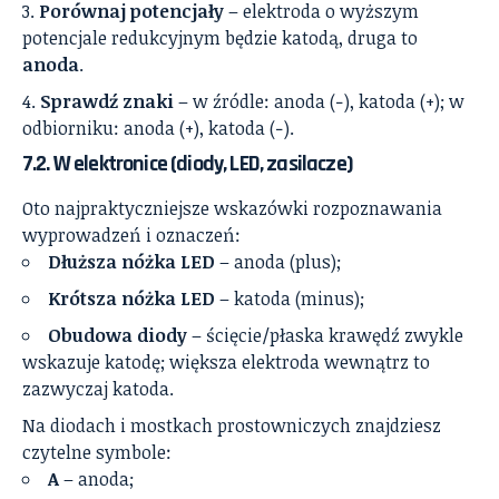
Porównaj potencjały
– elektroda o wyższym
potencjale redukcyjnym będzie katodą, druga to
anoda
.
Sprawdź znaki
– w źródle: anoda (−), katoda (+); w
odbiorniku: anoda (+), katoda (−).
7.2. W elektronice (diody, LED, zasilacze)
Oto najpraktyczniejsze wskazówki rozpoznawania
wyprowadzeń i oznaczeń:
Dłuższa nóżka LED
– anoda (plus);
Krótsza nóżka LED
– katoda (minus);
Obudowa diody
– ścięcie/płaska krawędź zwykle
wskazuje katodę; większa elektroda wewnątrz to
zazwyczaj katoda.
Na diodach i mostkach prostowniczych znajdziesz
czytelne symbole:
A
– anoda;