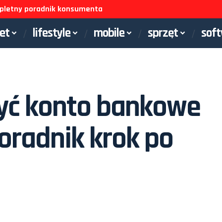
ompletny poradnik konsumenta
net
lifestyle
mobile
sprzęt
sof
yć konto bankowe
oradnik krok po