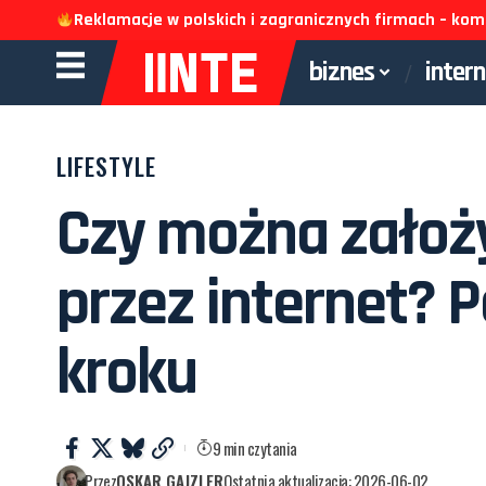
Reklamacje w polskich i zagranicznych firmach – k
biznes
inter
LIFESTYLE
Czy można założ
przez internet? P
kroku
9 min czytania
Przez
OSKAR GAJZLER
Ostatnia aktualizacja: 2026-06-02