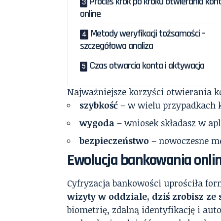
Proces krok po kroku otwierania kon
online
Metody weryfikacji tożsamości –
szczegółowa analiza
Czas otwarcia konta i aktywacja
Najważniejsze korzyści otwierania k
szybkość
– w wielu przypadkach k
wygoda
– wniosek składasz w apli
bezpieczeństwo
– nowoczesne met
Ewolucja bankowania onlin
Cyfryzacja bankowości uprościła f
wizyty w oddziale, dziś zrobisz ze
biometrię, zdalną identyfikację i au