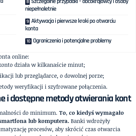
ta
Szczególne przypadki – obcokrajowcy i osoby
niepełnoletnie
Aktywacja i pierwsze kroki po otwarciu
konta
Ograniczenia i potencjalne problemy
onta online:
onto działa w kilkanaście minut;
kacji lub przeglądarce, o dowolnej porze;
ody weryfikacji i szyfrowane połączenia.
e i dostępne metody otwierania kont
ormalności do minimum.
To, co kiedyś wymagało
 smartfona lub komputera.
Banki wdrożyły
tomatyzację procesów, aby skrócić czas otwarcia