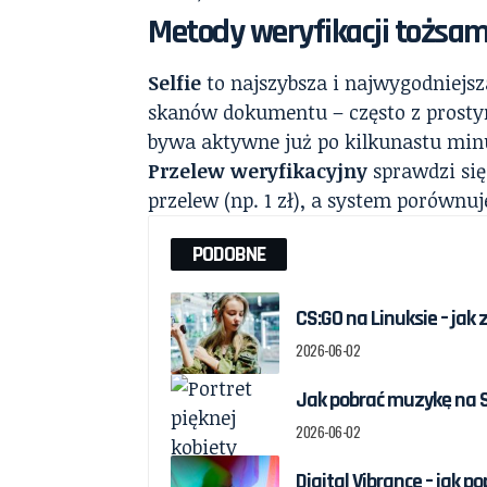
Metody weryfikacji tożsam
Selfie
to najszybsza i najwygodniejs
skanów dokumentu – często z prosty
bywa aktywne już po kilkunastu min
Przelew weryfikacyjny
sprawdzi si
przelew (np. 1 zł), a system porównu
PODOBNE
CS:GO na Linuksie – jak
2026-06-02
Jak pobrać muzykę na S
2026-06-02
Digital Vibrance – jak 