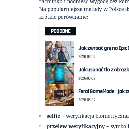
rachunku i podnieść wygodę bez ko
Najpopularniejsze metody w Polsce d
krótkie porównanie:
PODOBNE
Jak zwrócić grę na Epic
2026-06-02
Jak usunąć tło z obrazka
2026-06-02
Feral GameMode – jak z
2026-06-02
selfie
– weryfikacja biometryczna
przelew weryfikacyjny
– symboli