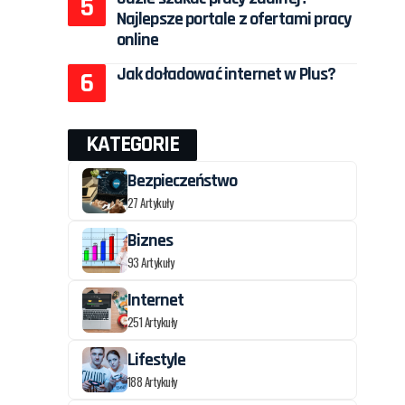
Najlepsze portale z ofertami pracy
online
Jak doładować internet w Plus?
KATEGORIE
Bezpieczeństwo
27 Artykuły
Biznes
93 Artykuły
Internet
251 Artykuły
Lifestyle
188 Artykuły