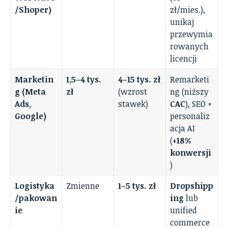
/Shoper)
zł/mies.),
unikaj
przewymia
rowanych
licencji
Marketin
1,5–4 tys.
4–15 tys. zł
Remarketi
g (Meta
zł
(wzrost
ng (niższy
Ads,
stawek)
CAC
), SEO +
Google)
personaliz
acja AI
(
+18%
konwersji
)
Logistyka
Zmienne
1–5 tys. zł
Dropshipp
/pakowan
ing
lub
ie
unified
commerce