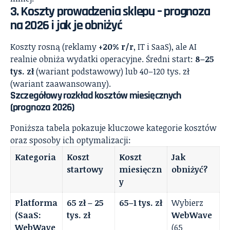
3. Koszty prowadzenia sklepu – prognoza
na 2026 i jak je obniżyć
Koszty rosną (reklamy
+20% r/r
, IT i SaaS), ale AI
realnie obniża wydatki operacyjne. Średni start:
8–25
tys. zł
(wariant podstawowy) lub 40–120 tys. zł
(wariant zaawansowany).
Szczegółowy rozkład kosztów miesięcznych
(prognoza 2026)
Poniższa tabela pokazuje kluczowe kategorie kosztów
oraz sposoby ich optymalizacji:
Kategoria
Koszt
Koszt
Jak
startowy
miesięczn
obniżyć?
y
Platforma
65 zł – 25
65–1 tys. zł
Wybierz
(SaaS:
tys. zł
WebWave
WebWave
(65