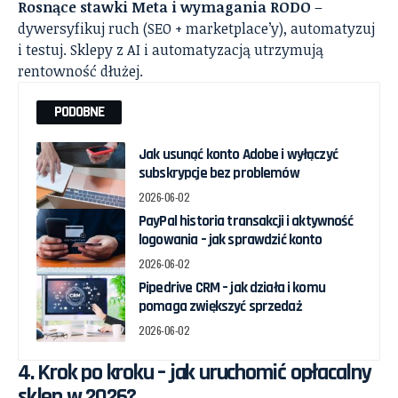
Rosnące stawki Meta i wymagania RODO
–
dywersyfikuj ruch (SEO + marketplace’y), automatyzuj
i testuj. Sklepy z AI i automatyzacją utrzymują
rentowność dłużej.
PODOBNE
Jak usunąć konto Adobe i wyłączyć
subskrypcje bez problemów
2026-06-02
PayPal historia transakcji i aktywność
logowania – jak sprawdzić konto
2026-06-02
Pipedrive CRM – jak działa i komu
pomaga zwiększyć sprzedaż
2026-06-02
4. Krok po kroku – jak uruchomić opłacalny
sklep w 2026?