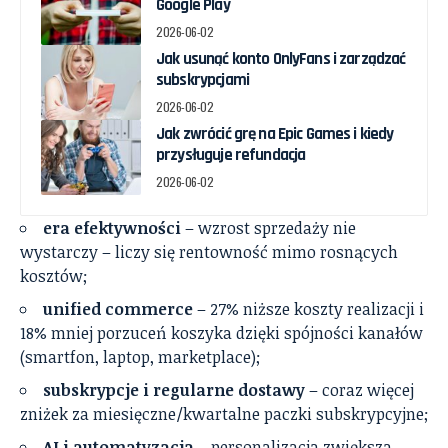
Google Play
2026-06-02
Jak usunąć konto OnlyFans i zarządzać
subskrypcjami
2026-06-02
Jak zwrócić grę na Epic Games i kiedy
przysługuje refundacja
2026-06-02
era efektywności
– wzrost sprzedaży nie
wystarczy – liczy się rentowność mimo rosnących
kosztów;
unified commerce
– 27% niższe koszty realizacji i
18% mniej porzuceń koszyka dzięki spójności kanałów
(smartfon, laptop, marketplace);
subskrypcje i regularne dostawy
– coraz więcej
zniżek za miesięczne/kwartalne paczki subskrypcyjne;
AI i automatyzacja
– personalizacja zwiększa