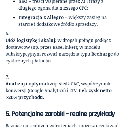
SEO
– treści wspierane przez AI i frazy z
długiego ogona dla niższego CPC;
Integracja z Allegro
– większy zasięg na
starcie i dodatkowe źródło sprzedaży.
Ułóż logistykę i skaluj
: w dropshippingu podłącz
dostawców (np. przez BaseLinker); w modelu
subskrypcyjnym rozważ narzędzia typu
Recharge
do
cyklicznych płatności.
Analizuj i optymalizuj
: śledź CAC, współczynnik
konwersji (Google Analytics) i LTV.
Cel: zysk netto
>20% przychodu.
5. Potencjalne zarobki – realne przykłady
Bazując na realnych wdrożeniach, możesz oczekiwać