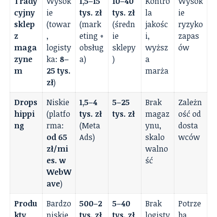
Trady
Wysok
1,5–15
10–40
Kontro
Wysok
cyjny
ie
tys. zł
tys. zł
la
ie
sklep
(towar
(mark
(średn
jakośc
ryzyko
z
,
eting +
ie
i,
zapas
maga
logisty
obsług
sklepy
wyższ
ów
zyne
ka:
8–
a)
)
a
m
25 tys.
marża
zł
)
Drops
Niskie
1,5–4
5–25
Brak
Zależn
hippi
(platfo
tys. zł
tys. zł
magaz
ość od
ng
rma:
(Meta
ynu,
dosta
od 65
Ads)
skalo
wców
zł/mi
walno
es. w
ść
WebW
ave
)
Produ
Bardzo
500–2
5–40
Brak
Potrze
kty
niskie
tys. zł
tys. zł
logisty
ba