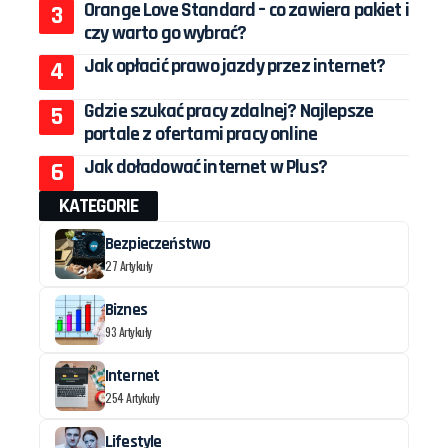
Orange Love Standard – co zawiera pakiet i
czy warto go wybrać?
Jak opłacić prawo jazdy przez internet?
Gdzie szukać pracy zdalnej? Najlepsze
portale z ofertami pracy online
Jak doładować internet w Plus?
KATEGORIE
Bezpieczeństwo
27 Artykuły
Biznes
93 Artykuły
Internet
254 Artykuły
Lifestyle