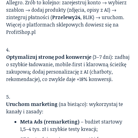
Allegro. Zrób to kolejno: zarejestruj konto → wybierz
szablon → dodaj produkty (zdjęcia, opisy z AI) →
zintegruj płatności (
Przelewy24
, BLIK) → uruchom.
Więcej o platformach sklepowych dowiesz się na
ProfitShop.pl
Optymalizuj stronę pod konwersje
(3–7 dni): zadbaj
o szybkie ładowanie, mobile‑first i klarowną ścieżkę
zakupową; dodaj personalizację z AI (chatboty,
rekomendacje), co zwykle daje +18% konwersji.
Uruchom marketing
(na bieżąco): wykorzystaj te
kanały i zasady:
Meta Ads (remarketing)
– budżet startowy
1,5–4 tys. zł i szybkie testy kreacji;