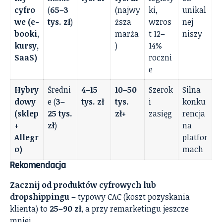
cyfro
(
65–3
(najwy
ki,
unikal
we (e-
tys. zł
)
ższa
wzros
nej
booki,
marża
t 12–
niszy
kursy,
)
14%
SaaS)
roczni
e
Hybry
Średni
4–15
10–50
Szerok
Silna
dowy
e (
3–
tys. zł
tys.
i
konku
(sklep
25 tys.
zł+
zasięg
rencja
+
zł
)
na
Allegr
platfor
o)
mach
Rekomendacja
Zacznij od produktów cyfrowych lub
dropshippingu
– typowy CAC (koszt pozyskania
klienta) to
25–90 zł
, a przy remarketingu jeszcze
mniej.