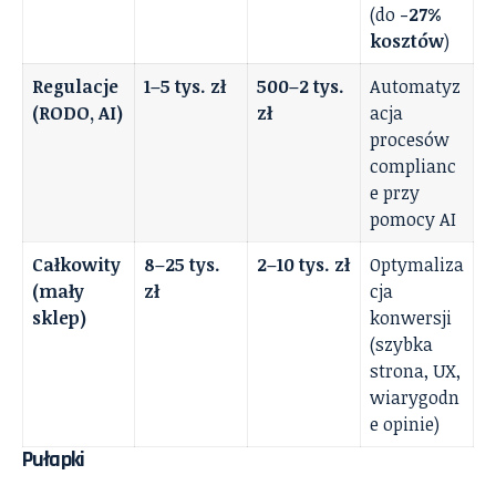
(do
-27%
kosztów
)
Regulacje
1–5 tys. zł
500–2 tys.
Automatyz
(RODO, AI)
zł
acja
procesów
complianc
e przy
pomocy AI
Całkowity
8–25 tys.
2–10 tys. zł
Optymaliza
(mały
zł
cja
sklep)
konwersji
(szybka
strona, UX,
wiarygodn
e opinie)
Pułapki