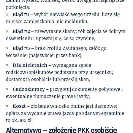
potknięcia:
Błąd #1
– wybór niewłaściwego urzędu; liczy się
miejsce zamieszkania, nie meldunku;
Błąd #2
– niewyraźne skany; rób zdjęcia w dobrym
oświetleniu i upewnij się, że są czytelne;
Błąd #3
– brak Profilu Zaufanego; załóż go
wcześniej (najszybciej przez bank);
Dla nieletnich
– wymagana zgoda
rodziców/opiekunów podpisana przy urzędniku;
dostarcz ją osobiście lub prześlij skan;
Cudzoziemcy
– przygotuj dokumenty pobytowe i
ewentualne tłumaczenie prawa jazdy;
Koszt
– złożenie wniosku online jest darmowe;
opłata za wydanie prawa jazdy po zdanym egzaminie
to ok. 100 zł.
Alternatywa — założenie PKK osobiście