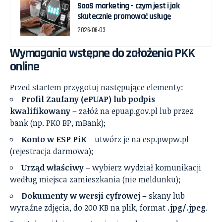
SaaS marketing – czym jest i jak
skutecznie promować usługę
2026-06-03
Wymagania wstępne do założenia PKK
online
Przed startem przygotuj następujące elementy:
Profil Zaufany (ePUAP) lub podpis
kwalifikowany
– załóż na epuap.gov.pl lub przez
bank (np. PKO BP, mBank);
Konto w ESP PiK
– utwórz je na esp.pwpw.pl
(rejestracja darmowa);
Urząd właściwy
– wybierz wydział komunikacji
według miejsca zamieszkania (nie meldunku);
Dokumenty w wersji cyfrowej
– skany lub
wyraźne zdjęcia, do 200 KB na plik, format
.jpg/.jpeg
.