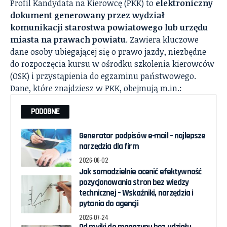
Profil Kandydata na Kierowcę (PKK) to
elektroniczny
dokument generowany przez wydział
komunikacji starostwa powiatowego lub urzędu
miasta na prawach powiatu
. Zawiera kluczowe
dane osoby ubiegającej się o prawo jazdy, niezbędne
do rozpoczęcia kursu w ośrodku szkolenia kierowców
(OSK) i przystąpienia do egzaminu państwowego.
Dane, które znajdziesz w PKK, obejmują m.in.:
PODOBNE
Generator podpisów e‑mail – najlepsze
narzędzia dla firm
2026-06-02
Jak samodzielnie ocenić efektywność
pozycjonowania stron bez wiedzy
technicznej – Wskaźniki, narzędzia i
pytania do agencji
2026-07-24
Od myjki do magazynu bez udziału