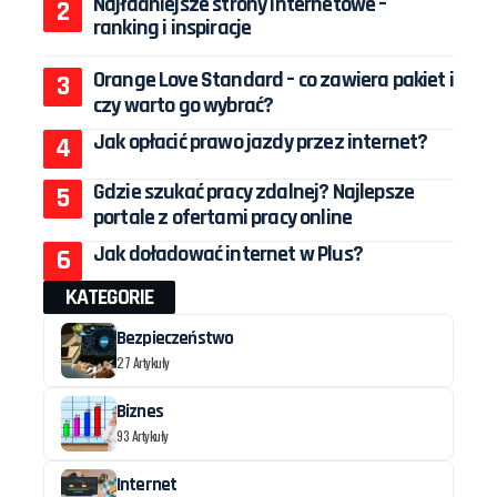
Najładniejsze strony internetowe –
ranking i inspiracje
Orange Love Standard – co zawiera pakiet i
czy warto go wybrać?
Jak opłacić prawo jazdy przez internet?
Gdzie szukać pracy zdalnej? Najlepsze
portale z ofertami pracy online
Jak doładować internet w Plus?
KATEGORIE
Bezpieczeństwo
27 Artykuły
Biznes
93 Artykuły
Internet