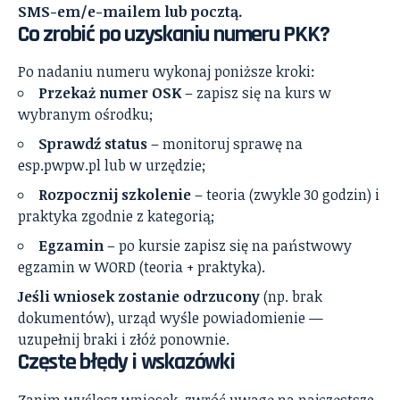
SMS-em/e-mailem lub pocztą.
Co zrobić po uzyskaniu numeru PKK?
Po nadaniu numeru wykonaj poniższe kroki:
Przekaż numer OSK
– zapisz się na kurs w
wybranym ośrodku;
Sprawdź status
– monitoruj sprawę na
esp.pwpw.pl lub w urzędzie;
Rozpocznij szkolenie
– teoria (zwykle 30 godzin) i
praktyka zgodnie z kategorią;
Egzamin
– po kursie zapisz się na państwowy
egzamin w WORD (teoria + praktyka).
Jeśli wniosek zostanie odrzucony
(np. brak
dokumentów), urząd wyśle powiadomienie —
uzupełnij braki i złóż ponownie.
Częste błędy i wskazówki
Zanim wyślesz wniosek, zwróć uwagę na najczęstsze