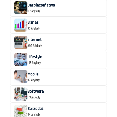
Bezpieczeństwo
27 Artykuły
Biznes
93 Artykuły
Internet
254 Artykuły
Lifestyle
188 Artykuły
Mobile
97 Artykuły
Software
113 Artykuły
Sprzedaż
34 Artykuły