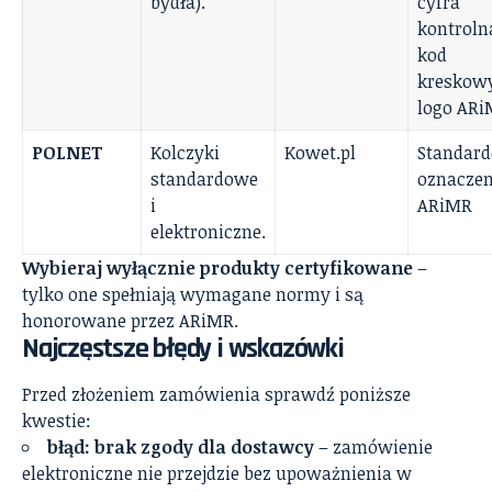
bydła).
cyfra
kontroln
kod
kreskowy
logo AR
POLNET
Kolczyki
Kowet.pl
Standar
standardowe
oznaczen
i
ARiMR
elektroniczne.
Wybieraj wyłącznie produkty certyfikowane
–
tylko one spełniają wymagane normy i są
honorowane przez ARiMR.
Najczęstsze błędy i wskazówki
Przed złożeniem zamówienia sprawdź poniższe
kwestie:
błąd: brak zgody dla dostawcy
– zamówienie
elektroniczne nie przejdzie bez upoważnienia w