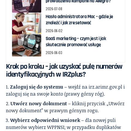
prowadzenia kampanii na Allegro?
2026-07-08
Hasło administratora Mac – gdzie je
znaleźć i jak zresetować
2026-06-02
SaaS marketing – czym jest i jak
skutecznie promować usługę
2026-06-03
Krok po kroku – jak uzyskać pulę numerów
identyfikacyjnych w IRZplus?
Zaloguj się do systemu
– wejdź na irz.arimr.gov.pl i
zaloguj się na swoje konto (prawy górny róg).
Utwórz nowy dokument
– kliknij przycisk „Utwórz
nowy dokument” w prawym górnym rogu.
Wybierz odpowiedni wniosek
– dla nowej puli
numerów wybierz WPPNSI; w przypadku duplikatów