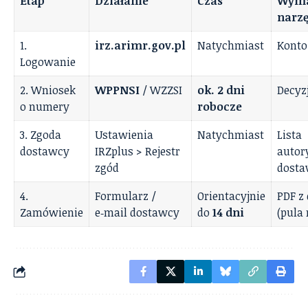
Etap
Działanie
Czas
Wym
narzę
1.
irz.arimr.gov.pl
Natychmiast
Kont
Logowanie
2. Wniosek
WPPNSI
/ WZZSI
ok. 2 dni
Decyz
o numery
robocze
3. Zgoda
Ustawienia
Natychmiast
Lista
dostawcy
IRZplus > Rejestr
auto
zgód
dost
4.
Formularz /
Orientacyjnie
PDF z
Zamówienie
e‑mail dostawcy
do
14 dni
(pula