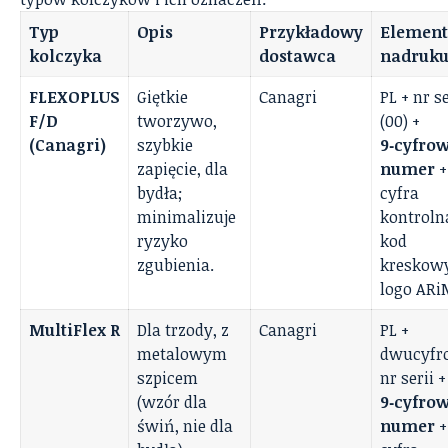
Typ
Opis
Przykładowy
Element
kolczyka
dostawca
nadruk
FLEXOPLUS
Giętkie
Canagri
PL + nr se
F/D
tworzywo,
(00) +
(Canagri)
szybkie
9‑cyfro
zapięcie, dla
numer
+
bydła;
cyfra
minimalizuje
kontroln
ryzyko
kod
zgubienia.
kreskowy
logo AR
MultiFlex R
Dla trzody, z
Canagri
PL +
metalowym
dwucyfr
szpicem
nr serii +
(wzór dla
9‑cyfro
świń, nie dla
numer
+