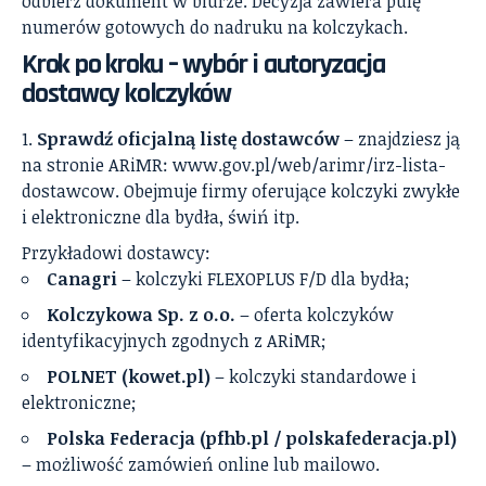
odbierz dokument w biurze. Decyzja zawiera pulę
numerów gotowych do nadruku na kolczykach.
Krok po kroku – wybór i autoryzacja
dostawcy kolczyków
Sprawdź oficjalną listę dostawców
– znajdziesz ją
na stronie ARiMR: www.gov.pl/web/arimr/irz-lista-
dostawcow. Obejmuje firmy oferujące kolczyki zwykłe
i elektroniczne dla bydła, świń itp.
Przykładowi dostawcy:
Canagri
– kolczyki FLEXOPLUS F/D dla bydła;
Kolczykowa Sp. z o.o.
– oferta kolczyków
identyfikacyjnych zgodnych z ARiMR;
POLNET (kowet.pl)
– kolczyki standardowe i
elektroniczne;
Polska Federacja (pfhb.pl / polskafederacja.pl)
– możliwość zamówień online lub mailowo.