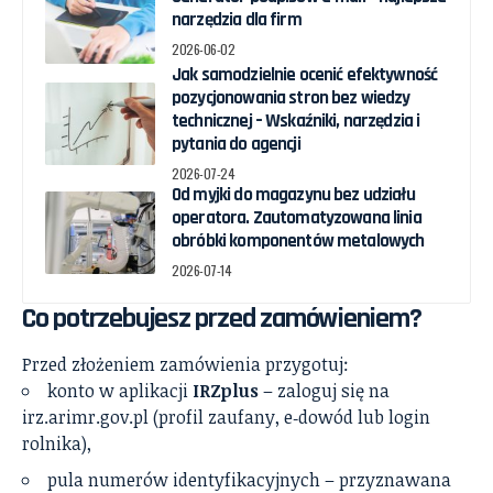
narzędzia dla firm
2026-06-02
Jak samodzielnie ocenić efektywność
pozycjonowania stron bez wiedzy
technicznej – Wskaźniki, narzędzia i
pytania do agencji
2026-07-24
Od myjki do magazynu bez udziału
operatora. Zautomatyzowana linia
obróbki komponentów metalowych
2026-07-14
Co potrzebujesz przed zamówieniem?
Przed złożeniem zamówienia przygotuj:
konto w aplikacji
IRZplus
– zaloguj się na
irz.arimr.gov.pl (profil zaufany, e‑dowód lub login
rolnika),
pula numerów identyfikacyjnych – przyznawana