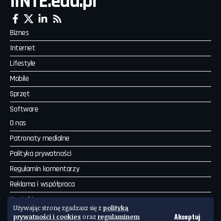
IINTE.edu.pl
Biznes
Internet
Lifestyle
Mobile
Sprzęt
Software
O nas
Patronaty medialne
Polityka prywatności
Regulamin komentarzy
Reklama i współpraca
Kontakt
Używając stronę zgadzasz się z
polityką
Akceptuj
Copyright by IINTE. Wszelkie prawa zastrzeżone. Powered by
prywatności i cookies
oraz
regulaminem