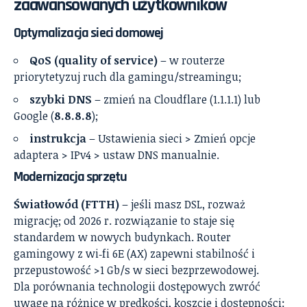
zaawansowanych użytkowników
Optymalizacja sieci domowej
QoS (quality of service)
– w routerze
priorytetyzuj ruch dla gamingu/streamingu;
szybki DNS
– zmień na Cloudflare (1.1.1.1) lub
Google (
8.8.8.8
);
instrukcja
– Ustawienia sieci > Zmień opcje
adaptera > IPv4 > ustaw DNS manualnie.
Modernizacja sprzętu
Światłowód (FTTH)
– jeśli masz DSL, rozważ
migrację; od 2026 r. rozwiązanie to staje się
standardem w nowych budynkach. Router
gamingowy z wi‑fi 6E (AX) zapewni stabilność i
przepustowość >1 Gb/s w sieci bezprzewodowej.
Dla porównania technologii dostępowych zwróć
uwagę na różnice w prędkości, koszcie i dostępności: