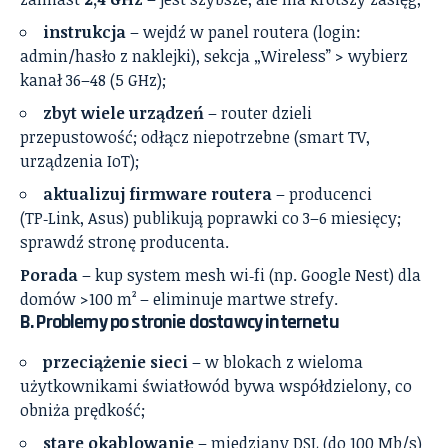
instrukcja
– wejdź w panel routera (login:
admin/hasło z naklejki), sekcja „Wireless” > wybierz
kanał 36–48 (5 GHz);
zbyt wiele urządzeń
– router dzieli
przepustowość; odłącz niepotrzebne (smart TV,
urządzenia IoT);
aktualizuj firmware routera
– producenci
(TP‑Link, Asus) publikują poprawki co 3–6 miesięcy;
sprawdź stronę producenta.
Porada
– kup system mesh wi‑fi (np. Google Nest) dla
domów >100 m² – eliminuje martwe strefy.
B. Problemy po stronie dostawcy internetu
przeciążenie sieci
– w blokach z wieloma
użytkownikami światłowód bywa współdzielony, co
obniża prędkość;
stare okablowanie
– miedziany DSL (do 100 Mb/s)