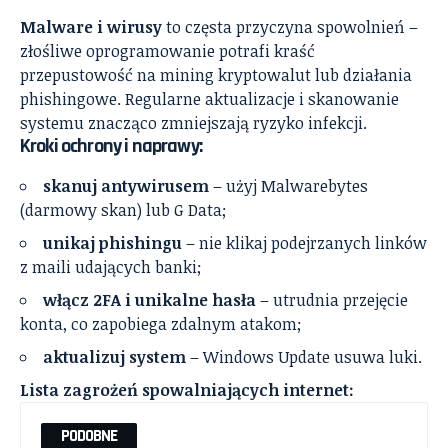
Malware i wirusy
to częsta przyczyna spowolnień –
złośliwe oprogramowanie potrafi kraść
przepustowość na mining kryptowalut lub działania
phishingowe. Regularne aktualizacje i skanowanie
systemu znacząco zmniejszają ryzyko infekcji.
Kroki ochrony i naprawy:
skanuj antywirusem
– użyj Malwarebytes
(darmowy skan) lub G Data;
unikaj phishingu
– nie klikaj podejrzanych linków
z maili udających banki;
włącz 2FA i unikalne hasła
– utrudnia przejęcie
konta, co zapobiega zdalnym atakom;
aktualizuj system
– Windows Update usuwa luki.
Lista zagrożeń spowalniających internet:
PODOBNE