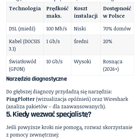
Technologia
Prędkość
Koszt
Dostępność
maks.
instalacji
w Polsce
DSL (miedź)
100 Mb/s
Niski
70% domów
Kabel (DOCSIS
1 Gb/s
Średni
20%
3.1)
Światłowód
10 Gb/s
Wysoki
Rosnąca
(GPON)
(2026+)
Narzędzia diagnostyczne
Do głębszej diagnozy przydadzą się narzędzia:
PingPlotter
(wizualizacja opóźnień) oraz Wireshark
(analiza pakietów – dla zaawansowanych).
5. Kiedy wezwać specjalistę?
Jeśli powyższe kroki nie pomogą, rozważ skorzystanie
z pomocy zewnętrznej: