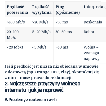
Prędkość
Prędkość
Ping
Interpretac
pobierania
wysyłania
(opóźnienie)
>100 Mb/s
>20 Mb/s
<30 ms
Doskonała
20–100
5–20 Mb/s
30–60 ms
Dobra
Mb/s
<20 Mb/s
<5 Mb/s
>60 ms
Wolna –
wymaga
naprawy
Jeśli prędkość jest niższa niż obiecana w umowie
z dostawcą (np. Orange, UPC, Play), skontaktuj się
z nim – masz prawo do reklamacji.
2. Najczęstsze przyczyny wolnego
internetu i jak je naprawić
A. Problemy z routerem i wi‑fi