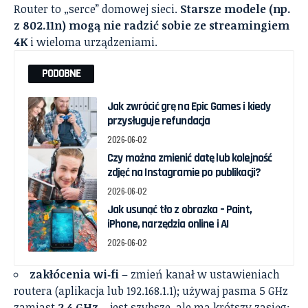
Router to „serce” domowej sieci.
Starsze modele (np.
z 802.11n) mogą nie radzić sobie ze streamingiem
4K
i wieloma urządzeniami.
PODOBNE
Jak zwrócić grę na Epic Games i kiedy
przysługuje refundacja
2026-06-02
Czy można zmienić datę lub kolejność
zdjęć na Instagramie po publikacji?
2026-06-02
Jak usunąć tło z obrazka – Paint,
iPhone, narzędzia online i AI
2026-06-02
zakłócenia wi‑fi
– zmień kanał w ustawieniach
routera (aplikacja lub 192.168.1.1); używaj pasma 5 GHz
zamiast
2,4 GHz
– jest szybsze, ale ma krótszy zasięg;