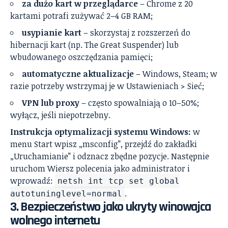
za dużo kart w przeglądarce
– Chrome z 20
kartami potrafi zużywać 2–4 GB RAM;
usypianie kart
– skorzystaj z rozszerzeń do
hibernacji kart (np. The Great Suspender) lub
wbudowanego oszczędzania pamięci;
automatyczne aktualizacje
– Windows, Steam; w
razie potrzeby wstrzymaj je w Ustawieniach > Sieć;
VPN lub proxy
– często spowalniają o 10–50%;
wyłącz, jeśli niepotrzebny.
Instrukcja optymalizacji systemu Windows:
w
menu Start wpisz „msconfig”, przejdź do zakładki
„Uruchamianie” i odznacz zbędne pozycje. Następnie
uruchom Wiersz polecenia jako administrator i
wprowadź:
netsh int tcp set global
.
autotuninglevel=normal
3. Bezpieczeństwo jako ukryty winowajca
wolnego internetu