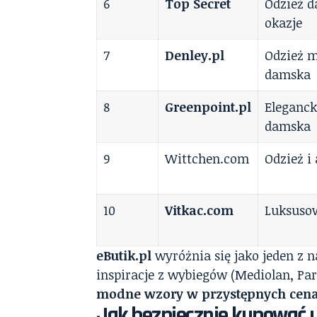
6
Top Secret
Odzież 
okazje
7
Denley.pl
Odzież m
damska
8
Greenpoint.pl
Eleganck
damska
9
Wittchen.com
Odzież i
10
Vitkac.com
Luksuso
eButik.pl
wyróżnia się jako jeden z n
inspiracje z wybiegów (Mediolan, Pa
modne wzory w przystępnych cen
Jak bezpiecznie kupować u