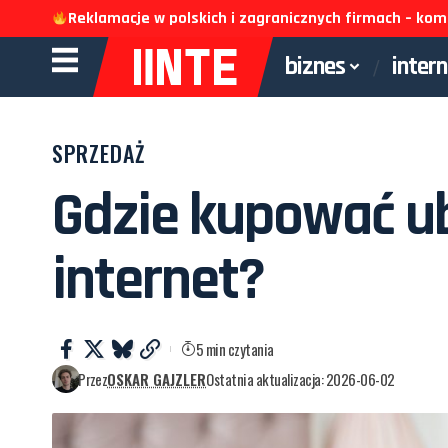
Reklamacje w polskich i zagranicznych firmach – k
biznes
inter
SPRZEDAŻ
Gdzie kupować ub
internet?
5 min czytania
Przez
OSKAR GAJZLER
Ostatnia aktualizacja: 2026-06-02