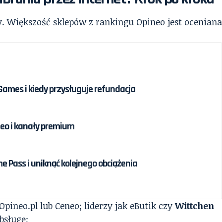
y. Większość sklepów z rankingu Opineo jest ocenian
 Games i kiedy przysługuje refundacja
eo i kanały premium
 Pass i uniknąć kolejnego obciążenia
Opineo.pl lub Ceneo; liderzy jak eButik czy
Wittchen
bsługę;