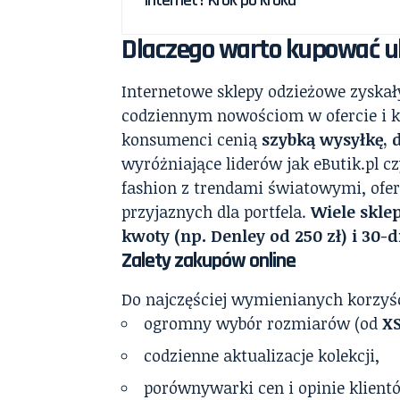
internet? Krok po kroku
Dlaczego warto kupować u
Internetowe sklepy odzieżowe zyskał
codziennym nowościom w ofercie i
konsumenci cenią
szybką wysyłkę, 
wyróżniające liderów jak eButik.pl c
fashion z trendami światowymi, ofe
przyjaznych dla portfela.
Wiele skl
kwoty (np. Denley od 250 zł) i 30-
Zalety zakupów online
Do najczęściej wymienianych korzyśc
ogromny wybór rozmiarów (od
X
codzienne aktualizacje kolekcji,
porównywarki cen i opinie klient