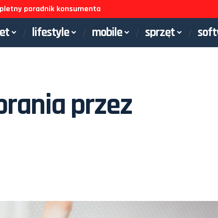
ompletny poradnik konsumenta
net
lifestyle
mobile
sprzęt
sof
rania przez