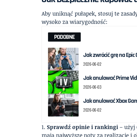
Aby uniknąć pułapek, stosuj te zasad
wysoko za wiarygodność:
PODOBNE
Jak zwrócić grę na Epic
2026-06-02
Jak anulować Prime Vid
2026-06-03
Jak anulować Xbox Game
2026-06-02
Sprawdź opinie i rankingi
– użyj 
mają najwyższe noty za realizację i o