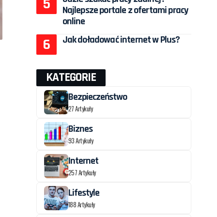
Najlepsze portale z ofertami pracy
online
Jak doładować internet w Plus?
KATEGORIE
Bezpieczeństwo
27 Artykuły
Biznes
93 Artykuły
Internet
257 Artykuły
Lifestyle
188 Artykuły