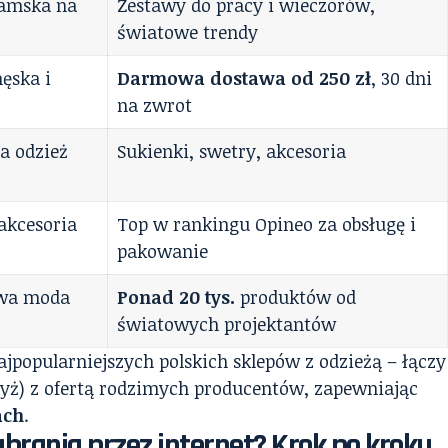
damska na
Zestawy do pracy i wieczorów,
światowe trendy
ęska i
Darmowa dostawa od 250 zł
, 30 dni
na zwrot
a odzież
Sukienki, swetry, akcesoria
 akcesoria
Top w rankingu Opineo za obsługę i
pakowanie
wa moda
Ponad 20 tys.
produktów od
światowych projektantów
ajpopularniejszych polskich sklepów z odzieżą – łączy
ryż) z ofertą rodzimych producentów, zapewniając
ach
.
brania przez internet? Krok po kroku