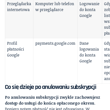
Przeglądarka
Komputer lub telefon
Logowanie
Gd
internetowa
w przeglądarce
do konta
zo
Google
lis
ws
sub
pła
Profil
payments.google.com
Dane
Gd
płatności
logowania
st
Google
do konta
wi
Google
sub
nie
opc
an
Co się dzieje po anulowaniu subskrypcji
Po anulowaniu subskrypcji zwykle zachowujesz
dostęp do usługi do końca opłaconego okresu
.
Dopiero potem płatność nie jest odnawiana. W