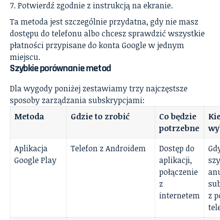
Potwierdź zgodnie z instrukcją na ekranie.
Ta metoda jest szczególnie przydatna, gdy nie masz
dostępu do telefonu albo chcesz sprawdzić wszystkie
płatności przypisane do konta Google w jednym
miejscu.
Szybkie porównanie metod
Dla wygody poniżej zestawiamy trzy najczęstsze
sposoby zarządzania subskrypcjami:
Metoda
Gdzie to zrobić
Co będzie
Ki
potrzebne
wy
Aplikacja
Telefon z Androidem
Dostęp do
Gd
Google Play
aplikacji,
sz
połączenie
an
z
su
internetem
z 
tel