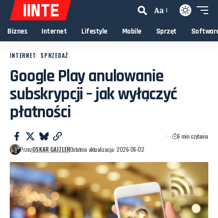
Aa
Biznes
Internet
Lifestyle
Mobile
Sprzęt
Softwar
INTERNET
SPRZEDAŻ
Google Play anulowanie
subskrypcji – jak wyłączyć
płatności
6 min czytania
Przez
OSKAR GAJZLER
Ostatnia aktualizacja: 2026-06-02