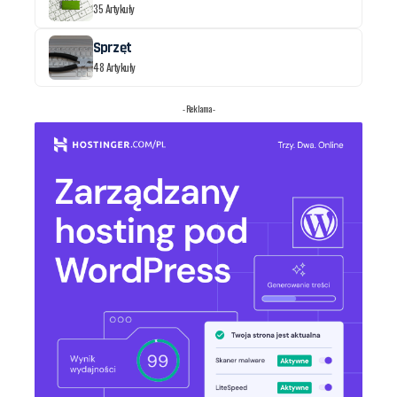
35 Artykuły
Sprzęt
48 Artykuły
- Reklama -