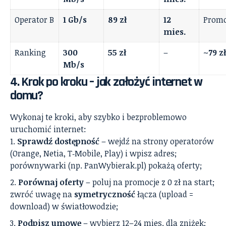
Operator B
1 Gb/s
89 zł
12
Prom
mies.
Ranking
300
55 zł
–
~79 zł
Mb/s
4. Krok po kroku – jak założyć internet w
domu?
Wykonaj te kroki, aby szybko i bezproblemowo
uruchomić internet:
Sprawdź dostępność
– wejdź na strony operatorów
(Orange, Netia, T‑Mobile, Play) i wpisz adres;
porównywarki (np. PanWybierak.pl) pokażą oferty;
Porównaj oferty
– poluj na promocje z 0 zł na start;
zwróć uwagę na
symetryczność
łącza (upload =
download) w światłowodzie;
Podpisz umowę
– wybierz 12–24 mies. dla zniżek;