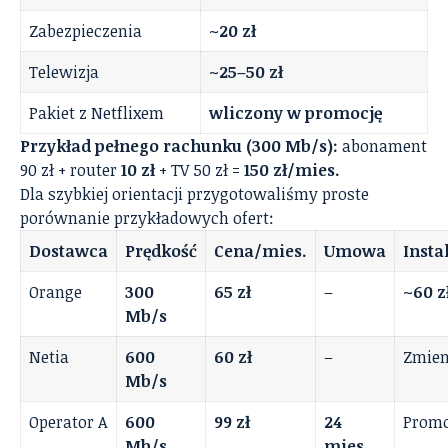
Zabezpieczenia
~20 zł
Telewizja
~25–50 zł
Pakiet z Netflixem
wliczony w promocję
Przykład pełnego rachunku (300 Mb/s):
abonament
90 zł + router
10 zł
+ TV 50 zł =
150 zł/mies.
Dla szybkiej orientacji przygotowaliśmy proste
porównanie przykładowych ofert:
Dostawca
Prędkość
Cena/mies.
Umowa
Insta
Orange
300
65 zł
–
~60 z
Mb/s
Netia
600
60 zł
–
Zmie
Mb/s
Operator A
600
99 zł
24
Prom
Mb/s
mies.