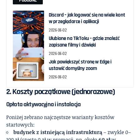
PODOBNE
Discord – jak logować się na wiele kont
w przeglądarce i aplikacji
2026-06-02
Ulubione na TikToku – gdzie znaleźć
zapisane filmy i dźwięki
2026-06-02
Jak powiększyć stronę w Edge i
ustawić domyślny zoom
2026-06-02
2. Koszty początkowe (jednorazowe)
Opłata aktywacyjna i instalacja
Poniżej zebrano najczęstsze warianty kosztów
startowych:
budynek z istniejącą infrastrukturą
– zwykle 0–
100 zł (często 0 zł w promocji, np. około
60 zł
w