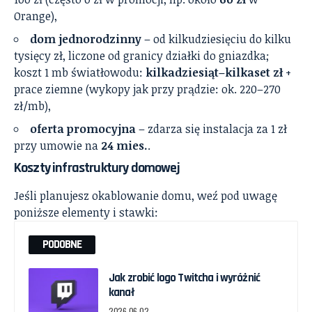
Orange),
dom jednorodzinny
– od kilkudziesięciu do kilku
tysięcy zł, liczone od granicy działki do gniazdka;
koszt 1 mb światłowodu:
kilkadziesiąt–kilkaset zł
+
prace ziemne (wykopy jak przy prądzie: ok. 220–270
zł/mb),
oferta promocyjna
– zdarza się instalacja za 1 zł
przy umowie na
24 mies.
.
Koszty infrastruktury domowej
Jeśli planujesz okablowanie domu, weź pod uwagę
poniższe elementy i stawki:
PODOBNE
Jak zrobić logo Twitcha i wyróżnić
kanał
2026-06-02