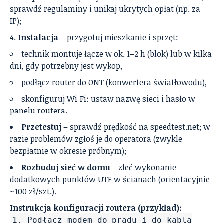
sprawdź regulaminy i unikaj ukrytych opłat (np. za
IP);
Instalacja
– przygotuj mieszkanie i sprzęt:
technik montuje łącze w ok. 1–2 h (blok) lub w kilka
dni, gdy potrzebny jest wykop,
podłącz router do ONT (konwertera światłowodu),
skonfiguruj Wi‑Fi: ustaw nazwę sieci i hasło w
panelu routera.
Przetestuj
– sprawdź prędkość na speedtest.net; w
razie problemów zgłoś je do operatora (zwykle
bezpłatnie w okresie próbnym);
Rozbuduj sieć w domu
– zleć wykonanie
dodatkowych punktów UTP w ścianach (orientacyjnie
~100 zł/szt.).
Instrukcja konfiguracji routera (przykład):
1. Podłącz modem do prądu i do kabla