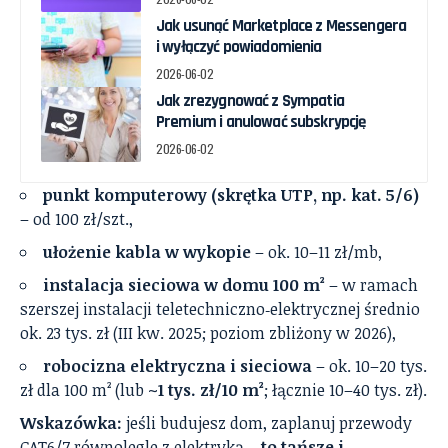
Jak usunąć Marketplace z Messengera
i wyłączyć powiadomienia
2026-06-02
Jak zrezygnować z Sympatia
Premium i anulować subskrypcję
2026-06-02
punkt komputerowy (skrętka UTP, np. kat. 5/6)
– od 100 zł/szt.,
ułożenie kabla w wykopie
– ok. 10–11 zł/mb,
instalacja sieciowa w domu 100 m²
– w ramach
szerszej instalacji teletechniczno‑elektrycznej średnio
ok. 23 tys. zł (III kw. 2025; poziom zbliżony w 2026),
robocizna elektryczna i sieciowa
– ok. 10–20 tys.
zł dla 100 m² (lub
~1 tys. zł/10 m²
; łącznie 10–40 tys. zł).
Wskazówka:
jeśli budujesz dom, zaplanuj przewody
CAT6/7 równolegle z elektryką –
to tańsze i