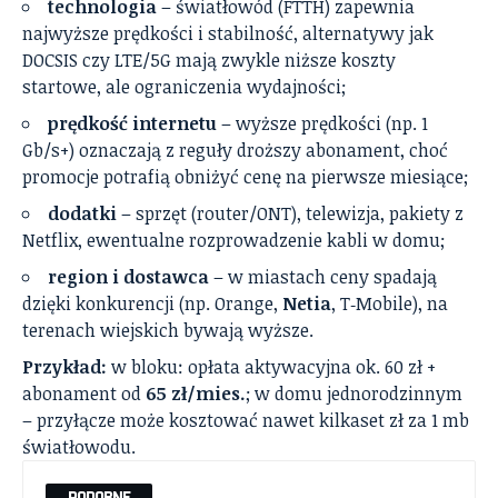
technologia
– światłowód (FTTH) zapewnia
najwyższe prędkości i stabilność, alternatywy jak
DOCSIS czy LTE/5G mają zwykle niższe koszty
startowe, ale ograniczenia wydajności;
prędkość internetu
– wyższe prędkości (np. 1
Gb/s+) oznaczają z reguły droższy abonament, choć
promocje potrafią obniżyć cenę na pierwsze miesiące;
dodatki
– sprzęt (router/ONT), telewizja, pakiety z
Netflix, ewentualne rozprowadzenie kabli w domu;
region i dostawca
– w miastach ceny spadają
dzięki konkurencji (np. Orange,
Netia
, T‑Mobile), na
terenach wiejskich bywają wyższe.
Przykład:
w bloku: opłata aktywacyjna ok. 60 zł +
abonament od
65 zł/mies.
; w domu jednorodzinnym
– przyłącze może kosztować nawet kilkaset zł za 1 mb
światłowodu.