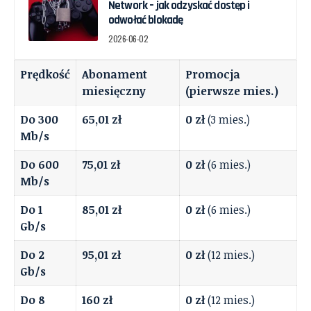
Network – jak odzyskać dostęp i
odwołać blokadę
2026-06-02
Prędkość
Abonament
Promocja
miesięczny
(pierwsze mies.)
Do 300
65,01 zł
0 zł
(3 mies.)
Mb/s
Do 600
75,01 zł
0 zł
(6 mies.)
Mb/s
Do 1
85,01 zł
0 zł
(6 mies.)
Gb/s
Do 2
95,01 zł
0 zł
(12 mies.)
Gb/s
Do 8
160 zł
0 zł
(12 mies.)