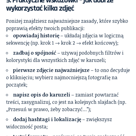
9. Praktyczne wskazówki – jak dobrze
wykorzystać kilka zdjęć
Poniżej znajdziesz najważniejsze zasady, które szybko
poprawią efekty twoich publikacji:
opowiadaj historię
– układaj zdjęcia w logiczną
sekwencję (np. krok 1 → krok 2 → efekt końcowy);
zadbaj o spójność
– używaj podobnych filtrów i
kolorystyki dla wszystkich zdjęć w karuzeli;
pierwsze zdjęcie najważniejsze
– to ono decyduje
o kliknięciu; wybierz najmocniejszą fotografię na
początek;
napisz opis do karuzeli
– zamiast powtarzać
treści, zasygnalizuj, co jest na kolejnych slajdach (np.
„Przesuń w prawo, żeby zobaczyć…”);
dodaj hashtagi i lokalizację
– zwiększysz
widoczność posta;