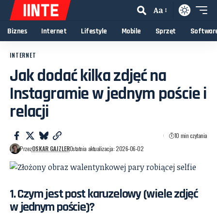
Aa
Zmiana
rozmiaru
Biznes
Internet
Lifestyle
Mobile
Sprzęt
Softwar
czcionki
INTERNET
Jak dodać kilka zdjęć na
Instagramie w jednym poście i
relacji
10 min czytania
Przez
OSKAR GAJZLER
Ostatnia aktualizacja: 2026-06-02
1. Czym jest post karuzelowy (wiele zdjęć
w jednym poście)?