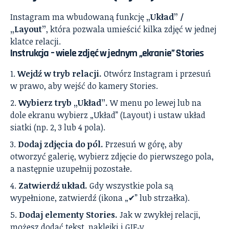
Instagram ma wbudowaną funkcję
„Układ” /
„Layout”
, która pozwala umieścić kilka zdjęć w jednej
klatce relacji.
Instrukcja – wiele zdjęć w jednym „ekranie” Stories
Wejdź w tryb relacji.
Otwórz Instagram i przesuń
w prawo, aby wejść do kamery Stories.
Wybierz tryb „Układ”.
W menu po lewej lub na
dole ekranu wybierz „Układ” (Layout) i ustaw układ
siatki (np. 2, 3 lub 4 pola).
Dodaj zdjęcia do pól.
Przesuń w górę, aby
otworzyć galerię, wybierz zdjęcie do pierwszego pola,
a następnie uzupełnij pozostałe.
Zatwierdź układ.
Gdy wszystkie pola są
wypełnione, zatwierdź (ikona „✔” lub strzałka).
Dodaj elementy Stories.
Jak w zwykłej relacji,
możesz dodać tekst, naklejki i GIF‑y.