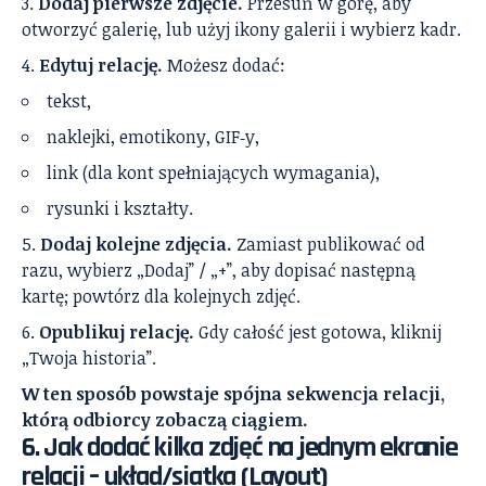
Dodaj pierwsze zdjęcie.
Przesuń w górę, aby
otworzyć galerię, lub użyj ikony galerii i wybierz kadr.
Edytuj relację.
Możesz dodać:
tekst,
naklejki, emotikony, GIF‑y,
link (dla kont spełniających wymagania),
rysunki i kształty.
Dodaj kolejne zdjęcia.
Zamiast publikować od
razu, wybierz „Dodaj” / „+”, aby dopisać następną
kartę; powtórz dla kolejnych zdjęć.
Opublikuj relację.
Gdy całość jest gotowa, kliknij
„Twoja historia”.
W ten sposób powstaje spójna sekwencja relacji,
którą odbiorcy zobaczą ciągiem.
6. Jak dodać kilka zdjęć na jednym ekranie
relacji – układ/siatka (Layout)