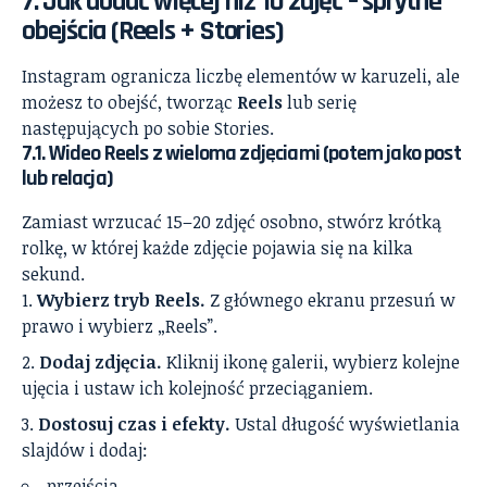
7. Jak dodać więcej niż 10 zdjęć – sprytne
obejścia (Reels + Stories)
Instagram ogranicza liczbę elementów w karuzeli, ale
możesz to obejść, tworząc
Reels
lub serię
następujących po sobie Stories.
7.1. Wideo Reels z wieloma zdjęciami (potem jako post
lub relacja)
Zamiast wrzucać 15–20 zdjęć osobno, stwórz krótką
rolkę, w której każde zdjęcie pojawia się na kilka
sekund.
Wybierz tryb Reels.
Z głównego ekranu przesuń w
prawo i wybierz „Reels”.
Dodaj zdjęcia.
Kliknij ikonę galerii, wybierz kolejne
ujęcia i ustaw ich kolejność przeciąganiem.
Dostosuj czas i efekty.
Ustal długość wyświetlania
slajdów i dodaj:
przejścia,