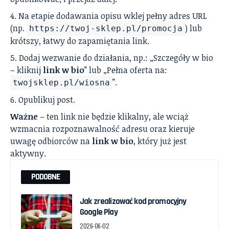
Na etapie dodawania opisu wklej pełny adres URL
(np.
) lub
https://twoj-sklep.pl/promocja
krótszy, łatwy do zapamiętania link.
Dodaj wezwanie do działania, np.: „Szczegóły w bio
– kliknij
link w bio
” lub „Pełna oferta na:
”.
twojsklep.pl/wiosna
Opublikuj post.
Ważne
– ten link nie będzie klikalny, ale wciąż
wzmacnia rozpoznawalność adresu oraz kieruje
uwagę odbiorców na
link w bio
, który już jest
aktywny.
PODOBNE
Jak zrealizować kod promocyjny
Google Play
2026-06-02