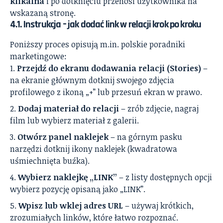
klikalna
i po dotknięciu przenosi użytkownika na
wskazaną stronę.
4.1. Instrukcja – jak dodać link w relacji krok po kroku
Poniższy proces opisują m.in. polskie poradniki
marketingowe:
Przejdź do ekranu dodawania relacji (Stories)
–
na ekranie głównym dotknij swojego zdjęcia
profilowego z ikoną „+” lub przesuń ekran w prawo.
Dodaj materiał do relacji
– zrób zdjęcie, nagraj
film lub wybierz materiał z galerii.
Otwórz panel naklejek
– na górnym pasku
narzędzi dotknij ikony naklejek (kwadratowa
uśmiechnięta buźka).
Wybierz naklejkę „LINK”
– z listy dostępnych opcji
wybierz pozycję opisaną jako „LINK”.
Wpisz lub wklej adres URL
– używaj krótkich,
zrozumiałych linków, które łatwo rozpoznać.