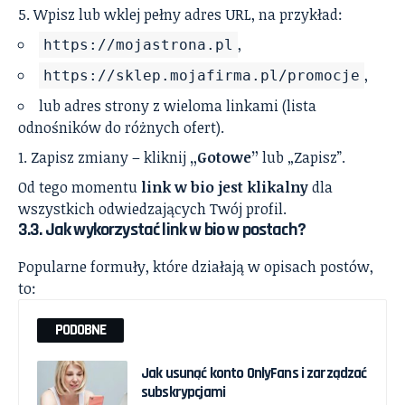
Wpisz lub wklej pełny adres URL, na przykład:
,
https://mojastrona.pl
,
https://sklep.mojafirma.pl/promocje
lub adres strony z wieloma linkami (lista
odnośników do różnych ofert).
Zapisz zmiany – kliknij
„Gotowe”
lub „Zapisz”.
Od tego momentu
link w bio jest klikalny
dla
wszystkich odwiedzających Twój profil.
3.3. Jak wykorzystać link w bio w postach?
Popularne formuły, które działają w opisach postów,
to:
PODOBNE
Jak usunąć konto OnlyFans i zarządzać
subskrypcjami