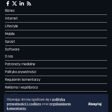
Biznes
Internet
Lifestyle
Mobile
Sprzęt
Software
O nas
Patronaty medialne
Polityka prywatności
Regulamin komentarzy
Reklama i współpraca
Kontakt
Używając stronę zgadzasz się z
polityką
Akceptuj
Copyright by IINTE. Wszelkie prawa zastrzeżone. Powered by
prywatności i cookies
oraz
regulaminem
komentarzy
.
WordPress