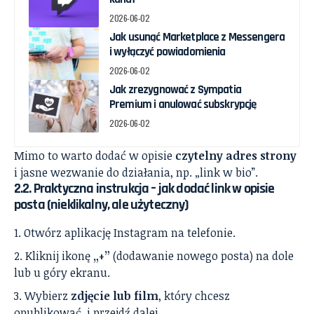
2026-06-02
Jak usunąć Marketplace z Messengera
i wyłączyć powiadomienia
2026-06-02
Jak zrezygnować z Sympatia
Premium i anulować subskrypcję
2026-06-02
Mimo to warto dodać w opisie
czytelny adres strony
i jasne wezwanie do działania, np. „link w bio”.
2.2. Praktyczna instrukcja – jak dodać link w opisie
posta (nieklikalny, ale użyteczny)
Otwórz aplikację Instagram na telefonie.
Kliknij ikonę
„+”
(dodawanie nowego posta) na dole
lub u góry ekranu.
Wybierz
zdjęcie lub film
, który chcesz
opublikować, i przejdź dalej.