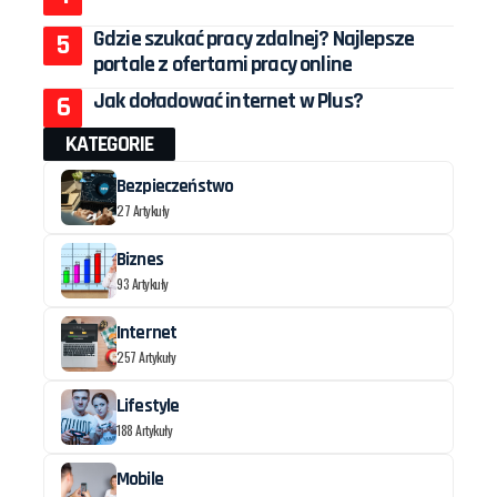
Gdzie szukać pracy zdalnej? Najlepsze
portale z ofertami pracy online
Jak doładować internet w Plus?
KATEGORIE
Bezpieczeństwo
27 Artykuły
Biznes
93 Artykuły
Internet
257 Artykuły
Lifestyle
188 Artykuły
Mobile