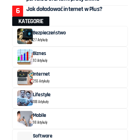
Jak doładować internet w Plus?
KATEGORIE
Bezpieczeństwo
27 Artykuły
Biznes
93 Artykuły
Internet
255 Artykuły
Lifestyle
188 Artykuły
Mobile
98 Artykuły
Software