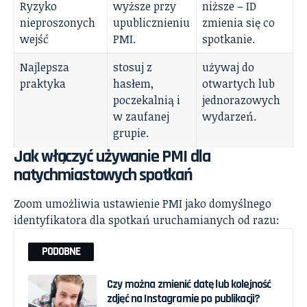
Ryzyko
wyższe przy
niższe – ID
nieproszonych
upublicznieniu
zmienia się co
wejść
PMI.
spotkanie.
Najlepsza
stosuj z
używaj do
praktyka
hasłem,
otwartych lub
poczekalnią i
jednorazowych
w zaufanej
wydarzeń.
grupie.
Jak włączyć używanie PMI dla
natychmiastowych spotkań
Zoom umożliwia ustawienie PMI jako domyślnego
identyfikatora dla spotkań uruchamianych od razu:
PODOBNE
Czy można zmienić datę lub kolejność
zdjęć na Instagramie po publikacji?