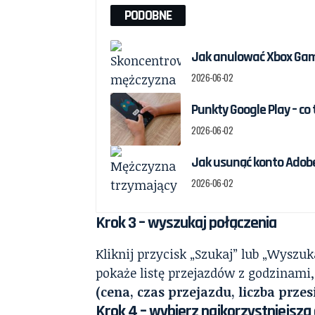
PODOBNE
Jak anulować Xbox Game
2026-06-02
Punkty Google Play – co 
2026-06-02
Jak usunąć konto Adobe
2026-06-02
Krok 3 – wyszukaj połączenia
Kliknij przycisk „Szukaj” lub „Wyszu
pokaże listę przejazdów z godzinami
(cena, czas przejazdu, liczba prze
Krok 4 – wybierz najkorzystniejszą