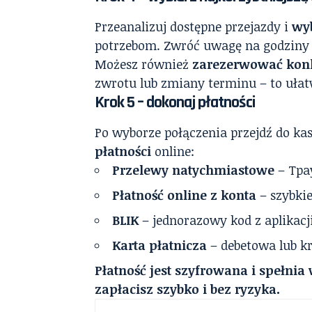
Przeanalizuj dostępne przejazdy i
wyb
potrzebom. Zwróć uwagę na godziny od
Możesz również
zarezerwować konk
zwrotu lub zmiany terminu – to uła
Krok 5 – dokonaj płatności
Po wyborze połączenia przejdź do ka
płatności
online:
Przelewy natychmiastowe
– Tpay
Płatność online z konta
– szybki
BLIK
– jednorazowy kod z aplikacj
Karta płatnicza
– debetowa lub k
Płatność jest szyfrowana i spełni
zapłacisz szybko i bez ryzyka.