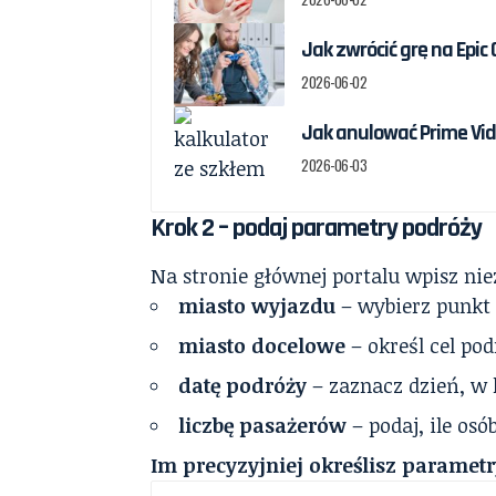
Jak zwrócić grę na Epic
2026-06-02
Jak anulować Prime Vid
2026-06-03
Krok 2 – podaj parametry podróży
Na stronie głównej portalu wpisz nie
miasto wyjazdu
– wybierz punkt 
miasto docelowe
– określ cel pod
datę podróży
– zaznacz dzień, w
liczbę pasażerów
– podaj, ile os
Im precyzyjniej określisz parametr