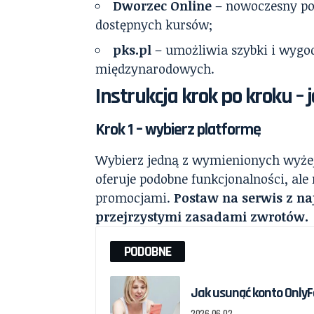
Dworzec Online
– nowoczesny por
dostępnych kursów;
pks.pl
– umożliwia szybki i wygo
międzynarodowych.
Instrukcja krok po kroku – j
Krok 1 – wybierz platformę
Wybierz jedną z wymienionych wyżej p
oferuje podobne funkcjonalności, ale
promocjami.
Postaw na serwis z naj
przejrzystymi zasadami zwrotów.
PODOBNE
Jak usunąć konto OnlyF
2026-06-02