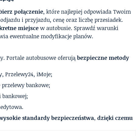
ierz połączenie
, które najlepiej odpowiada Twoim
jazdu i przyjazdu, cenę oraz liczbę przesiadek.
retne miejsce
w autobusie. Sprawdź warunki
twia ewentualne modyfikacje planów.
sy. Portale autobusowe oferują
bezpieczne metody
, Przelewy24, iMoje;
e przelewy bankowe;
i bankowej;
redytowa.
a wysokie standardy bezpieczeństwa, dzięki czemu