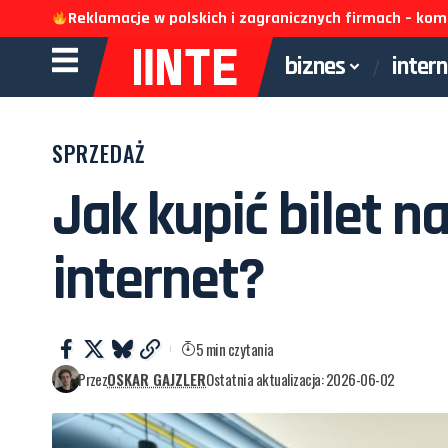
Reklamacje w polskich i zagranicznych firmach – k
biznes
inter
SPRZEDAŻ
Jak kupić bilet n
internet?
5 min czytania
Przez
OSKAR GAJZLER
Ostatnia aktualizacja: 2026-06-02