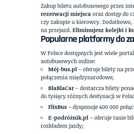
Zakup biletu autobusowego przez int
rezerwacji miejsca
oraz dostęp do cz
czy zakupie u kierowcy. Dodatkowo, 
na przejazd.
Eliminujesz kolejki i k
Popularne platformy do z
W Polsce dostępnych jest wiele port
autobusowych online:
Mój-bus.pl
– oferuje bilety na pr
połączenia międzynarodowe;
BlaBlaCar
– dostarcza bilety pon
do tysięcy różnych destynacji w Pols
FlixBus
– dysponuje 400 000 połąc
E-podróżnik.pl
– oferuje tanie bi
rozkładem jazdy;