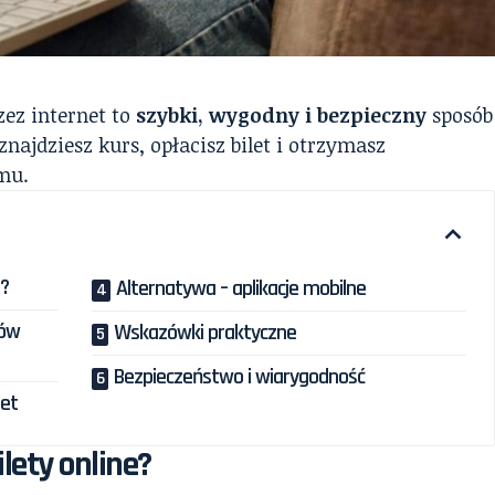
ez internet to
szybki, wygodny i bezpieczny
sposób
najdziesz kurs, opłacisz bilet i otrzymasz
mu.
e?
Alternatywa – aplikacje mobilne
tów
Wskazówki praktyczne
Bezpieczeństwo i wiarygodność
let
lety online?