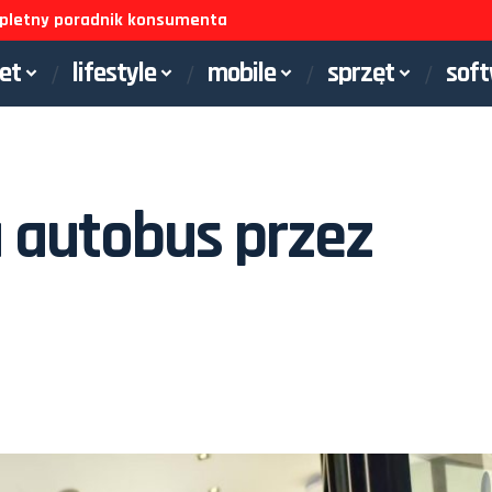
ompletny poradnik konsumenta
net
lifestyle
mobile
sprzęt
sof
a autobus przez