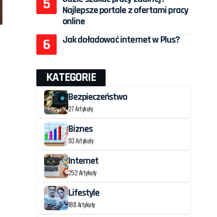
Najlepsze portale z ofertami pracy
online
Jak doładować internet w Plus?
KATEGORIE
Bezpieczeństwo
27 Artykuły
Biznes
93 Artykuły
Internet
252 Artykuły
Lifestyle
188 Artykuły