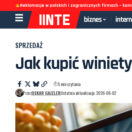
Reklamacje w polskich i zagranicznych firmach – k
biznes
inter
SPRZEDAŻ
Jak kupić winiety
5 min czytania
Przez
OSKAR GAJZLER
Ostatnia aktualizacja: 2026-06-02