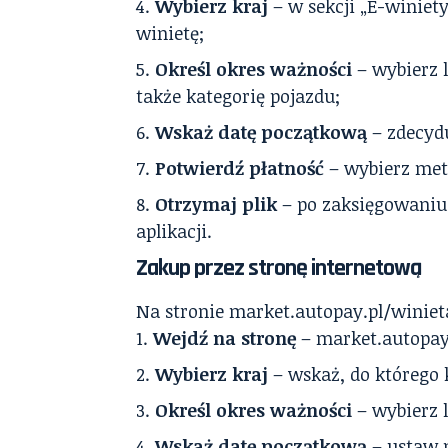
Wybierz kraj
– w sekcji „E-winiety
winietę;
Określ okres ważności
– wybierz 
także kategorię pojazdu;
Wskaż datę początkową
– zdecydu
Potwierdź płatność
– wybierz met
Otrzymaj plik
– po zaksięgowaniu 
aplikacji.
Zakup przez stronę internetową
Na stronie market.autopay.pl/winiet
Wejdź na stronę
– market.autopay
Wybierz kraj
– wskaż, do którego k
Określ okres ważności
– wybierz l
Wskaż datę początkową
– ustaw 