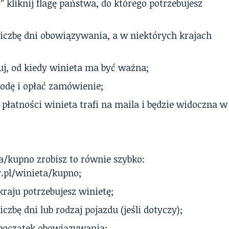
” kliknij flagę państwa, do którego potrzebujesz
liczbę dni obowiązywania, a w niektórych krajach
j, od kiedy winieta ma być ważna;
odę i opłać zamówienie;
płatności winieta trafi na maila i będzie widoczna w
a/kupno zrobisz to równie szybko:
.pl/winieta/kupno;
raju potrzebujesz winietę;
iczbę dni lub rodzaj pojazdu (jeśli dotyczy);
początek obowiązywania;