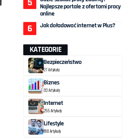
Najlepsze portale z ofertami pracy
online
Jak doładować internet w Plus?
KATEGORIE
Bezpieczeństwo
27 Artykuły
Biznes
93 Artykuły
Internet
255 Artykuły
Lifestyle
188 Artykuły