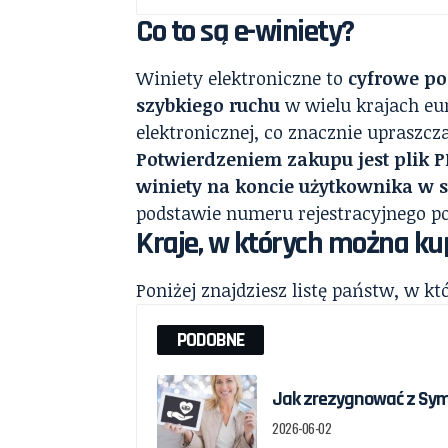
Co to są e-winiety?
Winiety elektroniczne to
cyfrowe po
szybkiego ruchu
w wielu krajach eur
elektronicznej, co znacznie upraszcza
Potwierdzeniem zakupu jest plik P
winiety na koncie użytkownika w 
podstawie numeru rejestracyjnego po
Kraje, w których można kup
Poniżej znajdziesz listę państw, w kt
PODOBNE
Jak zrezygnować z Sym
2026-06-02