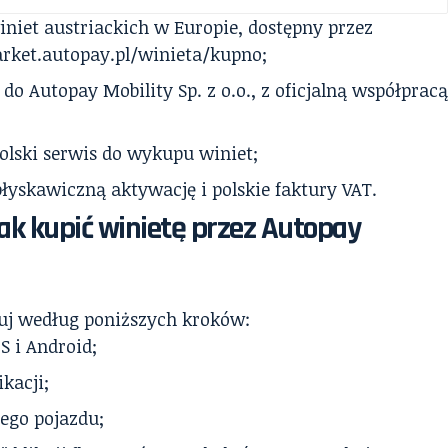
iniet austriackich w Europie, dostępny przez
market.autopay.pl/winieta/kupno;
do Autopay Mobility Sp. z o.o., z oficjalną współprac
olski serwis do wykupu winiet;
łyskawiczną aktywację i polskie faktury VAT.
 jak kupić winietę przez Autopay
puj według poniższych kroków:
S i Android;
ikacji;
jego pojazdu;