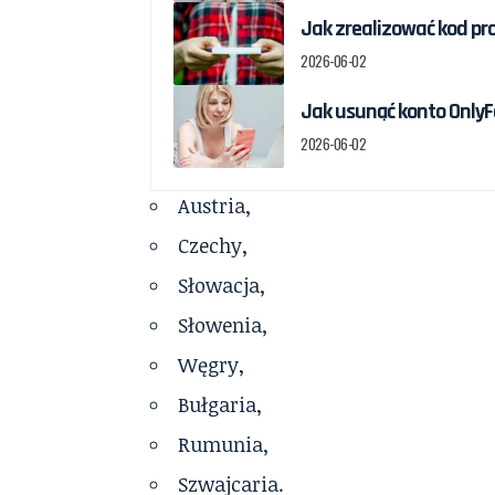
Jak zrealizować kod pr
2026-06-02
Jak usunąć konto OnlyF
2026-06-02
Austria,
Czechy,
Słowacja,
Słowenia,
Węgry,
Bułgaria,
Rumunia,
Szwajcaria.