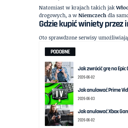
Natomiast w krajach takich jak
Wło
drogowych, a w
Niemczech
dla samo
Gdzie kupić winiety przez 
Oto sprawdzone serwisy umożliwiając
PODOBNE
Jak zwrócić grę na Epic
2026-06-02
Jak anulować Prime Vid
2026-06-03
Jak anulować Xbox Game
2026-06-02