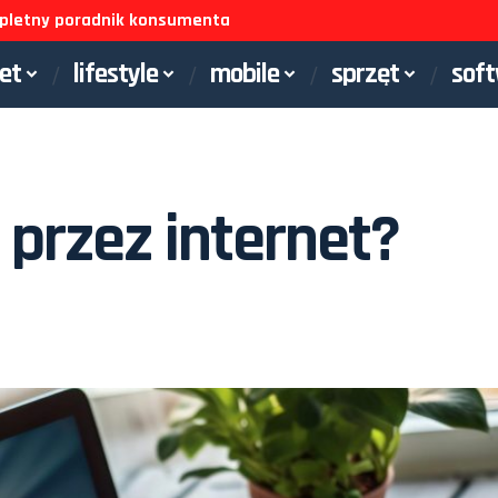
ompletny poradnik konsumenta
net
lifestyle
mobile
sprzęt
sof
 przez internet?