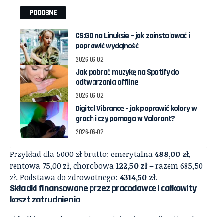
PODOBNE
CS:GO na Linuksie – jak zainstalować i
poprawić wydajność
2026-06-02
Jak pobrać muzykę na Spotify do
odtwarzania offline
2026-06-02
Digital Vibrance – jak poprawić kolory w
grach i czy pomaga w Valorant?
2026-06-02
Przykład dla 5000 zł brutto: emerytalna
488,00 zł
,
rentowa 75,00 zł, chorobowa
122,50 zł
– razem 685,50
zł. Podstawa do zdrowotnego:
4314,50 zł
.
Składki finansowane przez pracodawcę i całkowity
koszt zatrudnienia