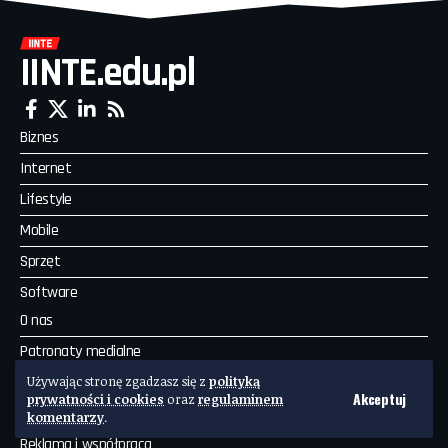
IINTE.edu.pl
Biznes
Internet
Lifestyle
Mobile
Sprzęt
Software
O nas
Patronaty medialne
Polityka prywatności
Używając stronę zgadzasz się z
polityką
Akceptuj
prywatności i cookies
oraz
regulaminem
Regulamin komentarzy
komentarzy
.
Reklama i współpraca