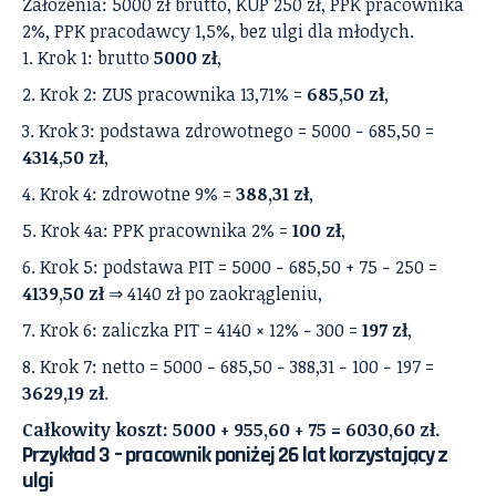
Założenia: 5000 zł brutto, KUP 250 zł, PPK pracownika
2%, PPK pracodawcy 1,5%, bez ulgi dla młodych.
Krok 1: brutto
5000 zł
,
Krok 2: ZUS pracownika 13,71% =
685,50 zł
,
Krok 3: podstawa zdrowotnego = 5000 − 685,50 =
4314,50 zł
,
Krok 4: zdrowotne 9% =
388,31 zł
,
Krok 4a: PPK pracownika 2% =
100 zł
,
Krok 5: podstawa PIT = 5000 − 685,50 + 75 − 250 =
4139,50 zł
⇒ 4140 zł po zaokrągleniu,
Krok 6: zaliczka PIT = 4140 × 12% − 300 =
197 zł
,
Krok 7: netto = 5000 − 685,50 − 388,31 − 100 − 197 =
3629,19 zł
.
Całkowity koszt: 5000 + 955,60 + 75 = 6030,60 zł.
Przykład 3 – pracownik poniżej 26 lat korzystający z
ulgi