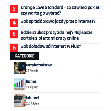
Orange Love Standard – co zawiera pakiet i
czy warto go wybrać?
Jak opłacić prawo jazdy przez internet?
Gdzie szukać pracy zdalnej? Najlepsze
portale z ofertami pracy online
Jak doładować internet w Plus?
KATEGORIE
Bezpieczeństwo
27 Artykuły
Biznes
93 Artykuły
Internet
253 Artykuły