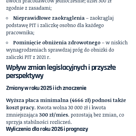
dwóch pracodawców jednocześnie; dziel 300 zł
zgodnie z zasadami;
Nieprawidłowe zaokrąglenia
– zaokrąglaj
podstawę PIT i zaliczkę osobno dla każdego
pracownika;
Pominięcie obniżenia zdrowotnego
– w niskich
wynagrodzeniach sprawdzaj próg do obniżki do
zaliczki PIT z 2021 r.
Wpływ zmian legislacyjnych i przyszłe
perspektywy
Zmiany w roku 2025 i ich znaczenie
Wyższa płaca minimalna (4666 zł) podnosi także
koszt pracy.
Kwota wolna 30 000 zł i kwota
zmniejszająca
300 zł/mies.
pozostają bez zmian, co
sprzyja stabilności rozliczeń.
Wyliczenia dla roku 2026 i prognozy