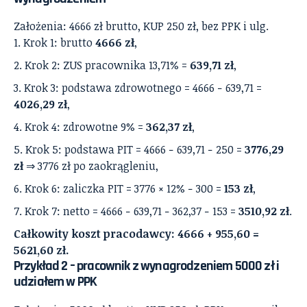
Założenia: 4666 zł brutto, KUP 250 zł, bez PPK i ulg.
Krok 1: brutto
4666 zł
,
Krok 2: ZUS pracownika 13,71% =
639,71 zł
,
Krok 3: podstawa zdrowotnego = 4666 − 639,71 =
4026,29 zł
,
Krok 4: zdrowotne 9% =
362,37 zł
,
Krok 5: podstawa PIT = 4666 − 639,71 − 250 =
3776,29
zł
⇒ 3776 zł po zaokrągleniu,
Krok 6: zaliczka PIT = 3776 × 12% − 300 =
153 zł
,
Krok 7: netto = 4666 − 639,71 − 362,37 − 153 =
3510,92 zł
.
Całkowity koszt pracodawcy: 4666 + 955,60 =
5621,60 zł.
Przykład 2 – pracownik z wynagrodzeniem 5000 zł i
udziałem w PPK