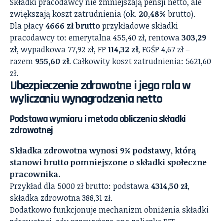
Składki pracodawcy nie zmniejszają pensji netto, ale
zwiększają koszt zatrudnienia (ok.
20,48%
brutto).
Dla płacy
4666 zł brutto
przykładowe składki
pracodawcy to: emerytalna 455,40 zł, rentowa
303,29
zł
, wypadkowa 77,92 zł, FP
114,32 zł
, FGŚP 4,67 zł –
razem
955,60 zł
. Całkowity koszt zatrudnienia: 5621,60
zł.
Ubezpieczenie zdrowotne i jego rola w
wyliczaniu wynagrodzenia netto
Podstawa wymiaru i metoda obliczenia składki
zdrowotnej
Składka zdrowotna wynosi 9% podstawy, którą
stanowi brutto pomniejszone o składki społeczne
pracownika.
Przykład dla 5000 zł brutto: podstawa
4314,50 zł
,
składka zdrowotna 388,31 zł.
Dodatkowo funkcjonuje mechanizm obniżenia składki