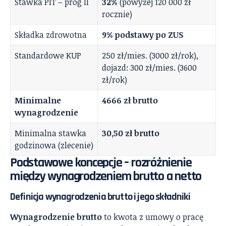
Stawka PIT – próg II
32%
(powyżej 120 000 zł
rocznie)
Składka zdrowotna
9% podstawy po ZUS
Standardowe KUP
250 zł/mies. (3000 zł/rok),
dojazd: 300 zł/mies. (3600
zł/rok)
Minimalne
4666 zł brutto
wynagrodzenie
Minimalna stawka
30,50 zł brutto
godzinowa (zlecenie)
Podstawowe koncepcje – rozróżnienie
między wynagrodzeniem brutto a netto
Definicja wynagrodzenia brutto i jego składniki
Wynagrodzenie brutto
to kwota z umowy o pracę