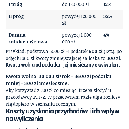
I próg
do 120 000 zł
12%
II próg
powyżej 120 000
32%
zł
Danina
powyżej 1 000
4%
solidarnościowa
000 zł
Przykład: podstawa 5000 zł ⇒ podatek
600 zł
(12%), po
odjęciu 300 zł kwoty zmniejszającej zaliczka to
300 zł
.
Kwota wolna od podatku i jej miesięczny ekwiwalent
Kwota wolna: 30 000 zł/rok = 3600 zł podatku
mniej = 300 zł miesięcznie.
Aby korzystać z 300 zł co miesiąc, trzeba złożyć u
pracodawcy
PIT‑2
. W przeciwnym razie ulga rozliczy
się dopiero w zeznaniu rocznym.
Koszty uzyskania przychodów i ich wpływ
na wyliczenia