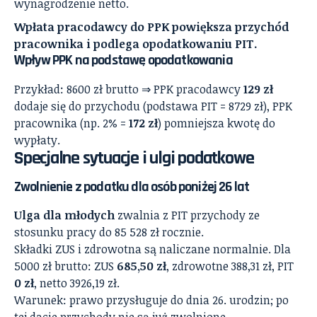
wynagrodzenie netto.
Wpłata pracodawcy do PPK powiększa przychód
pracownika i podlega opodatkowaniu PIT.
Wpływ PPK na podstawę opodatkowania
Przykład: 8600 zł brutto ⇒ PPK pracodawcy
129 zł
dodaje się do przychodu (podstawa PIT = 8729 zł), PPK
pracownika (np. 2% =
172 zł
) pomniejsza kwotę do
wypłaty.
Specjalne sytuacje i ulgi podatkowe
Zwolnienie z podatku dla osób poniżej 26 lat
Ulga dla młodych
zwalnia z PIT przychody ze
stosunku pracy do 85 528 zł rocznie.
Składki ZUS i zdrowotna są naliczane normalnie. Dla
5000 zł brutto: ZUS
685,50 zł
, zdrowotne 388,31 zł, PIT
0 zł
, netto 3926,19 zł.
Warunek: prawo przysługuje do dnia 26. urodzin; po
tej dacie przychody nie są już zwolnione.