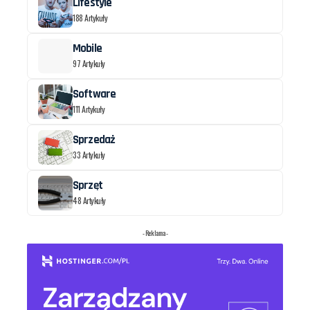
Lifestyle
188 Artykuły
Mobile
97 Artykuły
Software
111 Artykuły
Sprzedaż
33 Artykuły
Sprzęt
48 Artykuły
- Reklama -