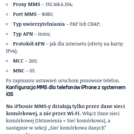
Proxy MMS
– 192.168.6.104;
Port MMS
– 8080;
Typ uwierzytelniania
– PAP lub CHAP;
Typ APN
– mms;
Protokół APN
– jak dla internetu (oferty na kartę:
IPv4);
MCC
– 260;
MNC
– 03.
Po zapisaniu ustawień uruchom ponownie telefon.
Konfiguracja MMS dla telefonów iPhone z systemem
iOS
Na iPhonie MMS‑y działają tylko przez dane sieci
komórkowej, a nie przez Wi‑Fi.
Włącz Dane sieci
komórkowej (Ustawienia > Sieć komórkowa), a
następnie w sekcji „Sieć komórkowa danych”