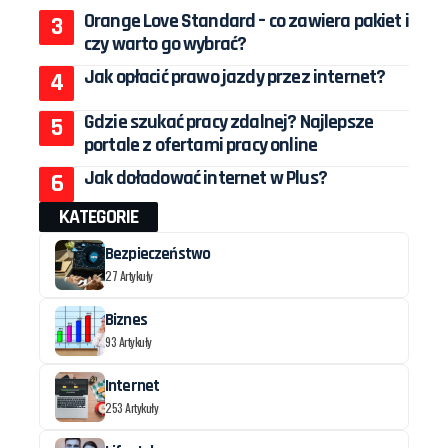
Orange Love Standard – co zawiera pakiet i
czy warto go wybrać?
Jak opłacić prawo jazdy przez internet?
Gdzie szukać pracy zdalnej? Najlepsze
portale z ofertami pracy online
Jak doładować internet w Plus?
KATEGORIE
Bezpieczeństwo
27 Artykuły
Biznes
93 Artykuły
Internet
253 Artykuły