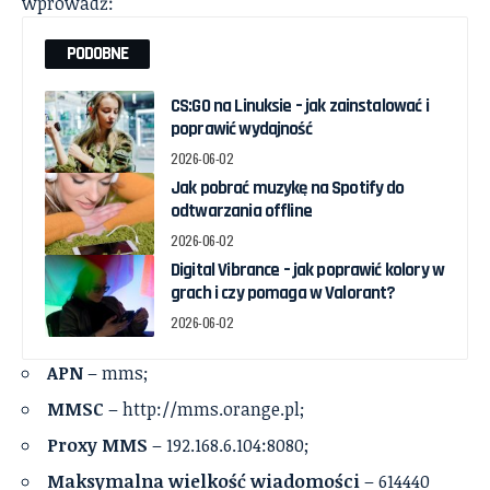
wprowadź:
PODOBNE
CS:GO na Linuksie – jak zainstalować i
poprawić wydajność
2026-06-02
Jak pobrać muzykę na Spotify do
odtwarzania offline
2026-06-02
Digital Vibrance – jak poprawić kolory w
grach i czy pomaga w Valorant?
2026-06-02
APN
– mms;
MMSC
– http://mms.orange.pl;
Proxy MMS
– 192.168.6.104:8080;
Maksymalna wielkość wiadomości
– 614440