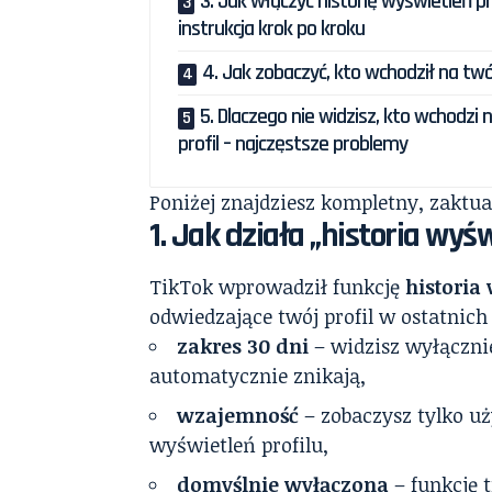
3. Jak włączyć historię wyświetleń pr
instrukcja krok po kroku
4. Jak zobaczyć, kto wchodził na twój
5. Dlaczego nie widzisz, kto wchodzi 
profil – najczęstsze problemy
Poniżej znajdziesz kompletny, zaktu
1. Jak działa „historia wyś
TikTok wprowadził funkcję
historia
odwiedzające twój profil w ostatnich
zakres 30 dni
– widzisz wyłącznie
automatycznie znikają,
wzajemność
– zobaczysz tylko uż
wyświetleń profilu,
domyślnie wyłączona
– funkcję 