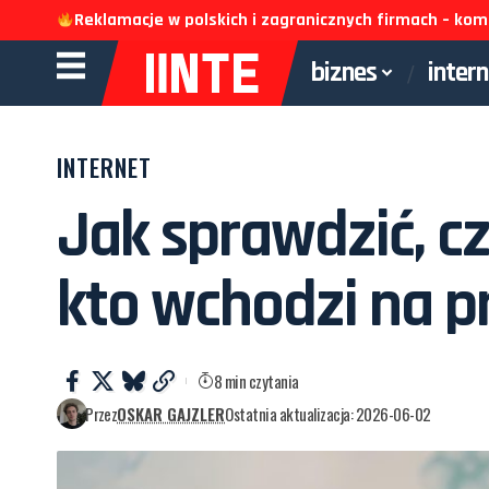
Reklamacje w polskich i zagranicznych firmach – k
biznes
inter
INTERNET
Jak sprawdzić, cz
kto wchodzi na pr
8 min czytania
Przez
OSKAR GAJZLER
Ostatnia aktualizacja: 2026-06-02