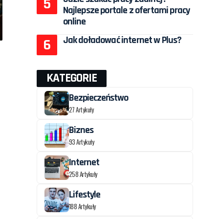
Najlepsze portale z ofertami pracy
online
Jak doładować internet w Plus?
KATEGORIE
Bezpieczeństwo
27 Artykuły
Biznes
93 Artykuły
Internet
258 Artykuły
Lifestyle
188 Artykuły