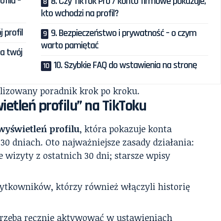
ofilu –
8. Czy TikTok Pro / konto firmowe pokazuje,
kto wchodzi na profil?
 profil
9. Bezpieczeństwo i prywatność – o czym
warto pamiętać
na twój
10. Szybkie FAQ do wstawienia na stronę
alizowany poradnik krok po kroku.
wietleń profilu” na TikToku
 wyświetleń profilu
, która pokazuje konta
 30 dniach. Oto najważniejsze zasady działania:
 wizyty z ostatnich 30 dni; starsze wpisy
ytkowników, którzy również włączyli historię
trzeba ręcznie aktywować w ustawieniach