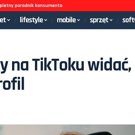
ompletny poradnik konsumenta
net
lifestyle
mobile
sprzęt
sof
y na TikToku widać,
ofil