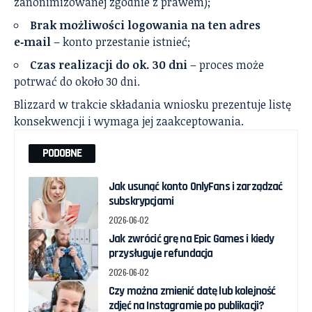
zanonimizowanej zgodnie z prawem);
Brak możliwości logowania na ten adres
e‑mail
– konto przestanie istnieć;
Czas realizacji do ok. 30 dni
– proces może
potrwać do około 30 dni.
Blizzard w trakcie składania wniosku prezentuje listę
konsekwencji i wymaga jej zaakceptowania.
PODOBNE
Jak usunąć konto OnlyFans i zarządzać
subskrypcjami
2026-06-02
Jak zwrócić grę na Epic Games i kiedy
przysługuje refundacja
2026-06-02
Czy można zmienić datę lub kolejność
zdjęć na Instagramie po publikacji?