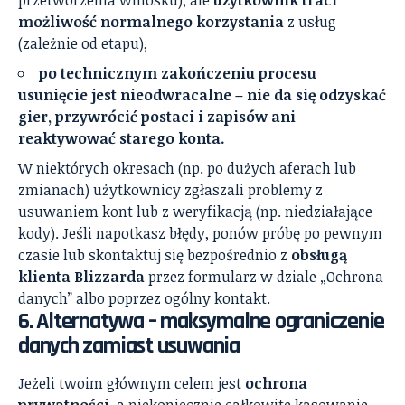
przetworzenia wniosku), ale
użytkownik traci
możliwość normalnego korzystania
z usług
(zależnie od etapu),
po technicznym zakończeniu procesu
usunięcie jest nieodwracalne – nie da się odzyskać
gier, przywrócić postaci i zapisów ani
reaktywować starego konta.
W niektórych okresach (np. po dużych aferach lub
zmianach) użytkownicy zgłaszali problemy z
usuwaniem kont lub z weryfikacją (np. niedziałające
kody). Jeśli napotkasz błędy, ponów próbę po pewnym
czasie lub skontaktuj się bezpośrednio z
obsługą
klienta Blizzarda
przez formularz w dziale „Ochrona
danych” albo poprzez ogólny kontakt.
6. Alternatywa – maksymalne ograniczenie
danych zamiast usuwania
Jeżeli twoim głównym celem jest
ochrona