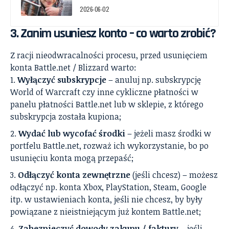
2026-06-02
3. Zanim usuniesz konto – co warto zrobić?
Z racji nieodwracalności procesu, przed usunięciem
konta Battle.net / Blizzard warto:
Wyłączyć subskrypcje
– anuluj np. subskrypcję
World of Warcraft czy inne cykliczne płatności w
panelu płatności Battle.net lub w sklepie, z którego
subskrypcja została kupiona;
Wydać lub wycofać środki
– jeżeli masz środki w
portfelu Battle.net, rozważ ich wykorzystanie, bo po
usunięciu konta mogą przepaść;
Odłączyć konta zewnętrzne
(jeśli chcesz) – możesz
odłączyć np. konta Xbox, PlayStation, Steam, Google
itp. w ustawieniach konta, jeśli nie chcesz, by były
powiązane z nieistniejącym już kontem Battle.net;
Zabezpieczyć dowody zakupu / faktury
– jeśli