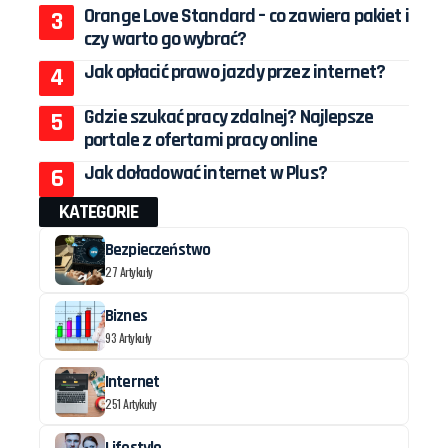
Orange Love Standard – co zawiera pakiet i
czy warto go wybrać?
Jak opłacić prawo jazdy przez internet?
Gdzie szukać pracy zdalnej? Najlepsze
portale z ofertami pracy online
Jak doładować internet w Plus?
KATEGORIE
Bezpieczeństwo
27 Artykuły
Biznes
93 Artykuły
Internet
251 Artykuły
Lifestyle