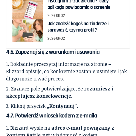
Instagram zrzut ekranu – kiedy
aplikacja powiadamia o screenie
2026-06-02
Jak znaleźć kogoś na Tinderze i
sprawdzić, czy ma profil?
2026-06-02
4.6. Zapoznaj się z warunkami usuwania
Dokładnie przeczytaj informacje na stronie –
Blizzard opisuje, co konkretnie zostanie usunięte i jak
długo może trwać proces.
Zaznacz pole potwierdzające, że
rozumiesz i
akceptujesz konsekwencje
.
Kliknij przycisk
„Kontynuuj”
.
4.7. Potwierdź wniosek kodem z e‑maila
Blizzard wyśle na
adres e‑mail powiązany z
kontem Battle.net
wiadomość z kodem