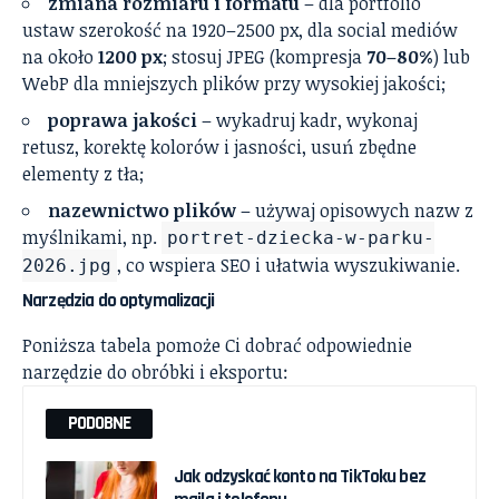
zmiana rozmiaru i formatu
– dla portfolio
ustaw szerokość na 1920–2500 px, dla social mediów
na około
1200 px
; stosuj JPEG (kompresja
70–80%
) lub
WebP dla mniejszych plików przy wysokiej jakości;
poprawa jakości
– wykadruj kadr, wykonaj
retusz, korektę kolorów i jasności, usuń zbędne
elementy z tła;
nazewnictwo plików
– używaj opisowych nazw z
myślnikami, np.
portret-dziecka-w-parku-
, co wspiera SEO i ułatwia wyszukiwanie.
2026.jpg
Narzędzia do optymalizacji
Poniższa tabela pomoże Ci dobrać odpowiednie
narzędzie do obróbki i eksportu:
PODOBNE
Jak odzyskać konto na TikToku bez