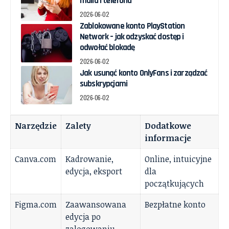
maila i telefonu
2026-06-02
Zablokowane konto PlayStation
Network – jak odzyskać dostęp i
odwołać blokadę
2026-06-02
Jak usunąć konto OnlyFans i zarządzać
subskrypcjami
2026-06-02
Narzędzie
Zalety
Dodatkowe
informacje
Canva.com
Kadrowanie,
Online, intuicyjne
edycja, eksport
dla
początkujących
Figma.com
Zaawansowana
Bezpłatne konto
edycja po
zalogowaniu