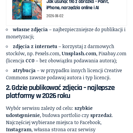
Jak usunąć tło z obrazka – Paint,
iPhone, narzędzia online i AI
2026-06-02
własne zdjęcia
– najbezpieczniejsze do publikacji i
monetyzacji;
zdjęcia z internetu
– korzystaj z darmowych
stocków, np. Pexels.com,
Unsplash.com
, Pixabay.com
(licencja
CC0
– bez obowiązku podawania autora);
atrybucja
– w przypadku innych licencji Creative
Commons zawsze podawaj autora i typ licencji.
2. Gdzie publikować zdjęcia – najlepsze
platformy w 2026 roku
Wybór serwisu zależy od celu:
szybkie
udostępnienie
, budowa portfolio czy
sprzedaż
.
Najczęściej wybierane miejsca to Facebook,
Instagram
, własna strona oraz serwisy