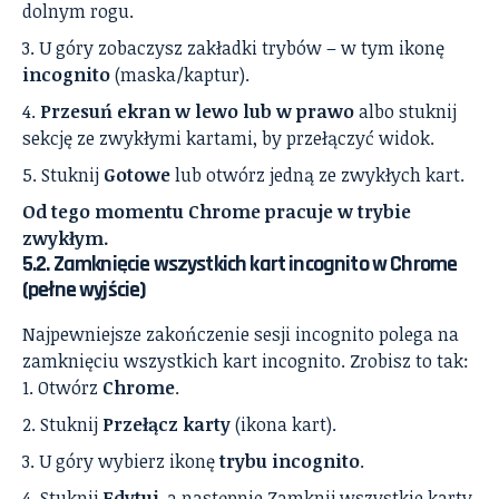
dolnym rogu.
U góry zobaczysz zakładki trybów – w tym ikonę
incognito
(maska/kaptur).
Przesuń ekran w lewo lub w prawo
albo stuknij
sekcję ze zwykłymi kartami, by przełączyć widok.
Stuknij
Gotowe
lub otwórz jedną ze zwykłych kart.
Od tego momentu Chrome pracuje w trybie
zwykłym.
5.2. Zamknięcie wszystkich kart incognito w Chrome
(pełne wyjście)
Najpewniejsze zakończenie sesji incognito polega na
zamknięciu wszystkich kart incognito. Zrobisz to tak:
Otwórz
Chrome
.
Stuknij
Przełącz karty
(ikona kart).
U góry wybierz ikonę
trybu incognito
.
Stuknij
Edytuj
, a następnie Zamknij wszystkie karty.