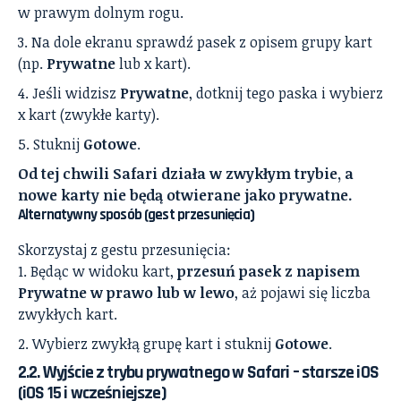
w prawym dolnym rogu.
Na dole ekranu sprawdź pasek z opisem grupy kart
(np.
Prywatne
lub x kart).
Jeśli widzisz
Prywatne
, dotknij tego paska i wybierz
x kart (zwykłe karty).
Stuknij
Gotowe
.
Od tej chwili Safari działa w zwykłym trybie, a
nowe karty nie będą otwierane jako prywatne.
Alternatywny sposób (gest przesunięcia)
Skorzystaj z gestu przesunięcia:
Będąc w widoku kart,
przesuń pasek z napisem
Prywatne w prawo lub w lewo
, aż pojawi się liczba
zwykłych kart.
Wybierz zwykłą grupę kart i stuknij
Gotowe
.
2.2. Wyjście z trybu prywatnego w Safari – starsze iOS
(iOS 15 i wcześniejsze)