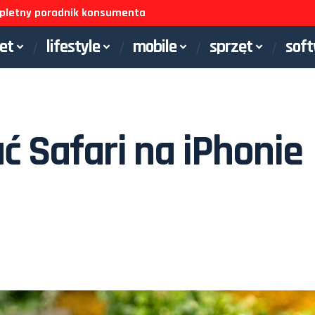
ompletny poradnik konsumenta
net
lifestyle
mobile
sprzęt
sof
ć Safari na iPhonie