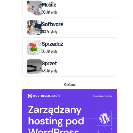
Mobile
99 Artykuły
Software
113 Artykuły
Sprzedaż
35 Artykuły
Sprzęt
48 Artykuły
e
- Reklama -