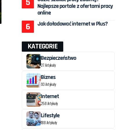
Najlepsze portale z ofertami pracy
online
Jak doładować internet w Plus?
KATEGORIE
Bezpieczeństwo
27 Artykuły
Biznes
93 Artykuły
Internet
258 Artykuły
Lifestyle
188 Artykuły