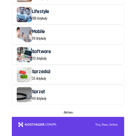
Lifestyle
188 Artykuły
Mobile
99 Artykuły
Software
113 Artykuły
Sprzedaż
35 Artykuły
Sprzęt
48 Artykuły
- Reklama -