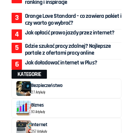
ranking i inspiracje
Orange Love Standard – co zawiera pakiet i
czy warto go wybrać?
Jak opłacić prawo jazdy przez internet?
Gdzie szukać pracy zdalnej? Najlepsze
portale z ofertami pracy online
Jak doładować internet w Plus?
KATEGORIE
Bezpieczeństwo
27 Artykuły
Biznes
93 Artykuły
Internet
257 Artykuły