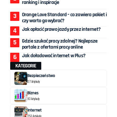
ranking i inspiracje
Orange Love Standard – co zawiera pakiet i
czy warto go wybrać?
Jak opłacić prawo jazdy przez internet?
Gdzie szukać pracy zdalnej? Najlepsze
portale z ofertami pracy online
Jak doładować internet w Plus?
KATEGORIE
Bezpieczeństwo
27 Artykuły
Biznes
93 Artykuły
Internet
253 Artykuły