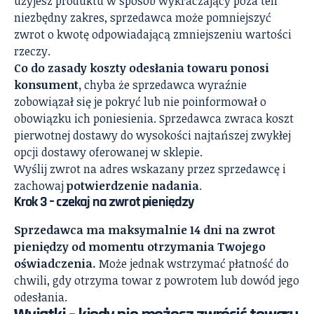
użyjesz produktu w sposób wykraczający poza ten
niezbędny zakres, sprzedawca może pomniejszyć
zwrot o kwotę odpowiadającą zmniejszeniu wartości
rzeczy.
Co do zasady koszty odesłania towaru ponosi
konsument,
chyba że sprzedawca wyraźnie
zobowiązał się je pokryć lub nie poinformował o
obowiązku ich poniesienia. Sprzedawca zwraca koszt
pierwotnej dostawy do wysokości najtańszej zwykłej
opcji dostawy oferowanej w sklepie.
Wyślij zwrot na adres wskazany przez sprzedawcę i
zachowaj
potwierdzenie nadania
.
Krok 3 – czekaj na zwrot pieniędzy
Sprzedawca ma maksymalnie 14 dni na zwrot
pieniędzy od momentu otrzymania Twojego
oświadczenia.
Może jednak wstrzymać płatność do
chwili, gdy otrzyma towar z powrotem lub dowód jego
odesłania.