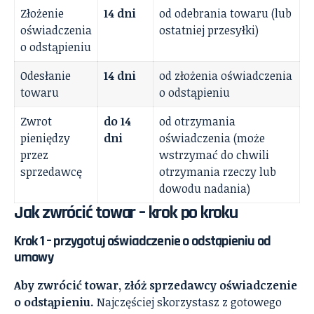
Złożenie
14 dni
od odebrania towaru (lub
oświadczenia
ostatniej przesyłki)
o odstąpieniu
Odesłanie
14 dni
od złożenia oświadczenia
towaru
o odstąpieniu
Zwrot
do 14
od otrzymania
pieniędzy
dni
oświadczenia (może
przez
wstrzymać do chwili
sprzedawcę
otrzymania rzeczy lub
dowodu nadania)
Jak zwrócić towar – krok po kroku
Krok 1 – przygotuj oświadczenie o odstąpieniu od
umowy
Aby zwrócić towar, złóż sprzedawcy oświadczenie
o odstąpieniu.
Najczęściej skorzystasz z gotowego