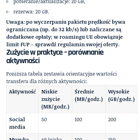
pobieranie/aktualizacje: 20 GB,
rezerwa: 20 GB.
Uwaga: po wyczerpaniu pakietu prędkość bywa
ograniczana (np. do 32 kb/s) lub naliczane są
dodatkowe opłaty; w roamingu UE obowiązuje
limit FUP – sprawdź regulamin swojej oferty.
Zużycie w praktyce – porównanie
aktywności
Poniższa tabela zestawia orientacyjne wartości
transferu dla różnych aktywności:
Aktywność
Niskie
Średnie
Wysokie
zużycie
(MB/godz.)
(GB/godz.)
(MB/godz.)
Social
50
100
200
media
Muzyka
40 (niska
100
150