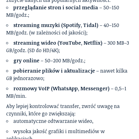
zużycie danych dla popularnych aktywności:
przeglądanie stron i social media
– 50–150
MB/godz.;
streaming muzyki (Spotify, Tidal)
– 40–150
MB/godz. (w zależności od jakości);
streaming wideo (YouTube, Netflix)
– 300 MB–3
GB/godz. (SD do HD/4K);
gry online
– 50–200 MB/godz.;
pobieranie plików i aktualizacje
– nawet kilka
GB jednorazowo;
rozmowy VoIP (WhatsApp, Messenger)
– 0,5–1
MB/min.
Aby lepiej kontrolować transfer, zwróć uwagę na
czynniki, które go zwiększają:
automatyczne odtwarzanie wideo,
wysoka jakość grafiki i multimediów w
aplikacjach,