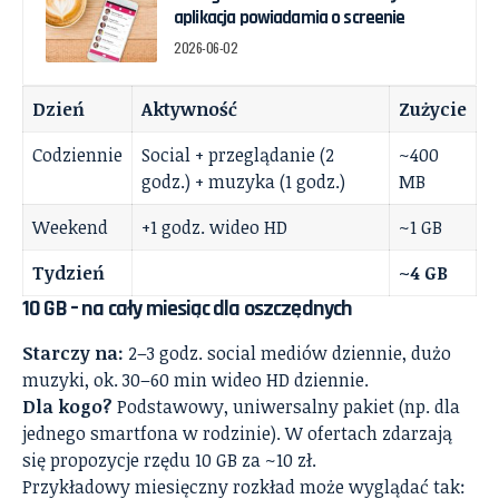
aplikacja powiadamia o screenie
2026-06-02
Dzień
Aktywność
Zużycie
Codziennie
Social + przeglądanie (2
~400
godz.) + muzyka (1 godz.)
MB
Weekend
+1 godz. wideo HD
~1 GB
Tydzień
~4 GB
10 GB – na cały miesiąc dla oszczędnych
Starczy na:
2–3 godz. social mediów dziennie, dużo
muzyki, ok. 30–60 min wideo HD dziennie.
Dla kogo?
Podstawowy, uniwersalny pakiet (np. dla
jednego smartfona w rodzinie). W ofertach zdarzają
się propozycje rzędu 10 GB za ~10 zł.
Przykładowy miesięczny rozkład może wyglądać tak: