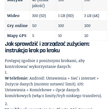
jakość)
Wideo
300 (SD)
1 GB (HD)
3 GB (4K)
Gry online
50
100
200
Mapy GPS
5
10
20
Jak sprawdzić i zarządzać zużyciem:
instrukcja krok po kroku
Postępuj zgodnie z poniższymi krokami, aby
kontrolować wykorzystanie danych:
W telefonie:
Android: Ustawienia > Sieć i internet >
Zużycie danych (możesz ustawić limit). iOS:
Ustawienia > Komórkowe > Opcje danych
komórkowych (włącz limity/tryb niskiego transferu).