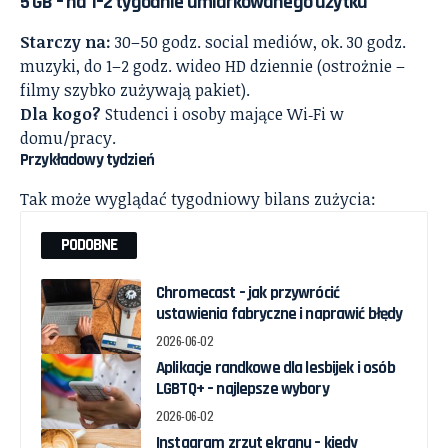
5 GB – na 1–2 tygodnie umiarkowanego użytku
Starczy na:
30–50 godz. social mediów, ok. 30 godz.
muzyki, do 1–2 godz. wideo HD dziennie (ostrożnie –
filmy szybko zużywają pakiet).
Dla kogo?
Studenci i osoby mające Wi‑Fi w
domu/pracy.
Przykładowy tydzień
Tak może wyglądać tygodniowy bilans zużycia:
PODOBNE
Chromecast – jak przywrócić
ustawienia fabryczne i naprawić błędy
2026-06-02
Aplikacje randkowe dla lesbijek i osób
LGBTQ+ – najlepsze wybory
2026-06-02
Instagram zrzut ekranu – kiedy