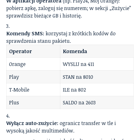
W aplikacji operatora
(np. Play24, Mój Orange):
pobierz apkę, zaloguj się numerem; w sekcji „Zużycie”
sprawdzisz bieżące GB i historię.
Komendy SMS:
korzystaj z krótkich kodów do
sprawdzenia stanu pakietu.
Operator
Komenda
Orange
WYSLIJ na 411
Play
STAN na 8010
T‑Mobile
ILE na 802
Plus
SALDO na 2603
Wyłącz auto‑zużycie:
ogranicz transfer w tle i
wysoką jakość multimediów.