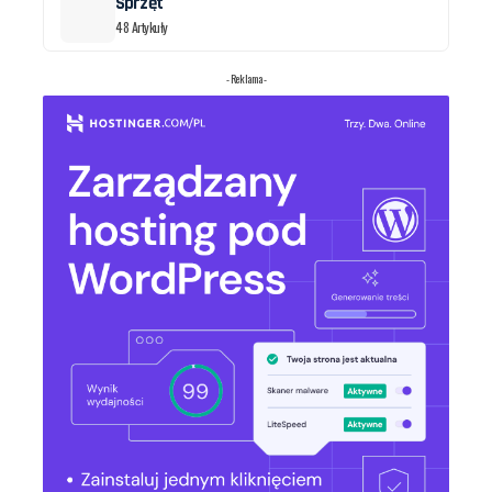
Sprzęt
48 Artykuły
- Reklama -