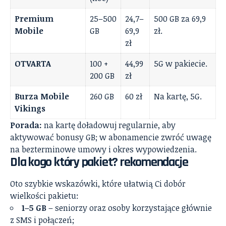
Premium
25–500
24,7–
500 GB za 69,9
Mobile
GB
69,9
zł.
zł
OTVARTA
100 +
44,99
5G w pakiecie.
200 GB
zł
Burza Mobile
260 GB
60 zł
Na kartę, 5G.
Vikings
Porada:
na kartę doładowuj regularnie, aby
aktywować bonusy GB; w abonamencie zwróć uwagę
na bezterminowe umowy i okres wypowiedzenia.
Dla kogo który pakiet? rekomendacje
Oto szybkie wskazówki, które ułatwią Ci dobór
wielkości pakietu:
1–5 GB
– seniorzy oraz osoby korzystające głównie
z SMS i połączeń;