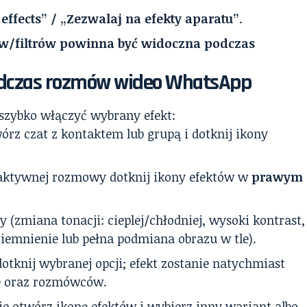
effects” / „Zezwalaj na efekty aparatu”
.
tów/filtrów powinna być widoczna podczas
 podczas rozmów wideo WhatsApp
 szybko włączyć wybrany efekt:
órz czat z kontaktem lub grupą i dotknij ikony
aktywnej rozmowy dotknij ikony efektów w
prawym
ry (zmiana tonacji: cieplej/chłodniej, wysoki kontrast,
iemnienie lub pełna podmiana obrazu w tle).
otknij wybranej opcji; efekt zostanie natychmiast
ie oraz rozmówców.
e otwórz ikonę efektów i wybierz inny wariant albo