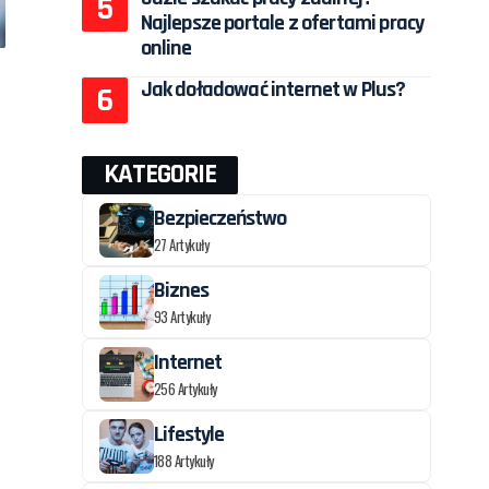
Najlepsze portale z ofertami pracy
online
Jak doładować internet w Plus?
KATEGORIE
Bezpieczeństwo
27 Artykuły
Biznes
93 Artykuły
Internet
256 Artykuły
Lifestyle
188 Artykuły