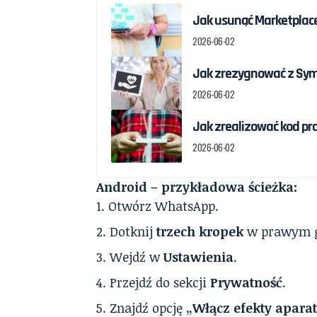
Jak usunąć Marketplac
2026-06-02
Jak zrezygnować z Sym
2026-06-02
Jak zrealizować kod pr
2026-06-02
Android – przykładowa ścieżka:
Otwórz WhatsApp.
Dotknij
trzech kropek
w prawym g
Wejdź w
Ustawienia
.
Przejdź do sekcji
Prywatność
.
Znajdź opcję
„Włącz efekty apara