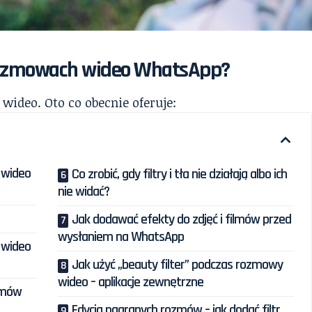
w rozmowach wideo WhatsApp?
wideo. Oto co obecnie oferuje:
 wideo
Co zrobić, gdy filtry i tła nie działają albo ich
nie widać?
Jak dodawać efekty do zdjęć i filmów przed
wysłaniem na WhatsApp
h wideo
Jak użyć „beauty filter” podczas rozmowy
wideo – aplikacje zewnętrzne
ozmów
Edycja nagranych rozmów – jak dodać filtr