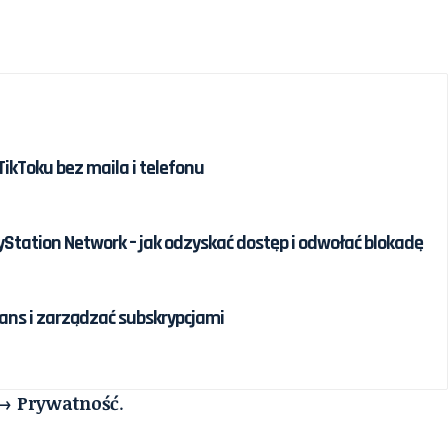
ikToku bez maila i telefonu
Station Network – jak odzyskać dostęp i odwołać blokadę
ans i zarządzać subskrypcjami
→ Prywatność
.