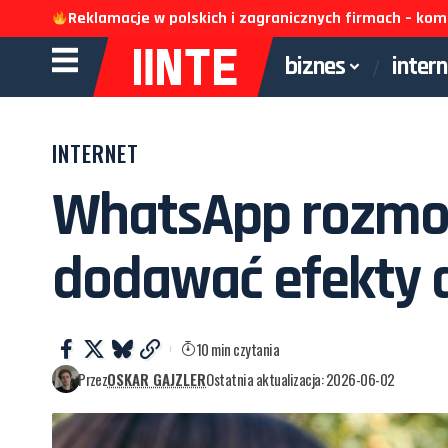
Reklamacje w polskich i zagranicznych firmach – k
biznes
inter
INTERNET
WhatsApp rozmowy
dodawać efekty d
10 min czytania
Przez
OSKAR GAJZLER
Ostatnia aktualizacja: 2026-06-02