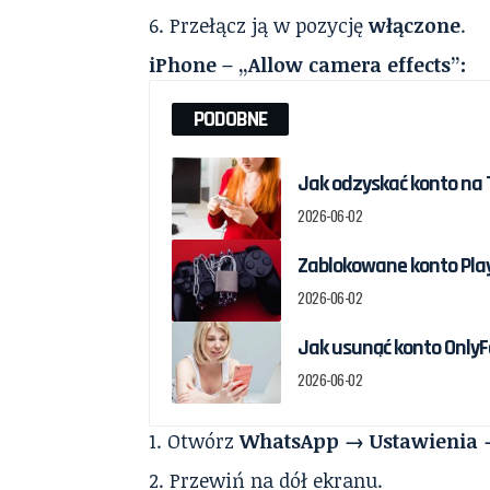
Przełącz ją w pozycję
włączone
.
iPhone – „Allow camera effects”:
PODOBNE
Jak odzyskać konto na T
2026-06-02
Zablokowane konto Play
2026-06-02
Jak usunąć konto OnlyF
2026-06-02
Otwórz
WhatsApp → Ustawienia 
Przewiń na dół ekranu.