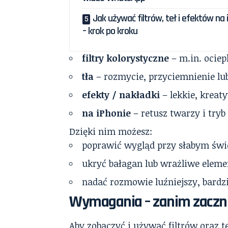
Jak używać filtrów, teł i efektów na 
– krok po kroku
filtry kolorystyczne
– m.in. ociep
tła
– rozmycie, przyciemnienie lu
efekty / nakładki
– lekkie, kreat
na iPhonie
– retusz twarzy i tryb
Dzięki nim możesz:
poprawić wygląd przy słabym świe
ukryć bałagan lub wrażliwe elemen
nadać rozmowie luźniejszy, bardz
Wymagania – zanim zaczn
Aby zobaczyć i używać filtrów oraz te