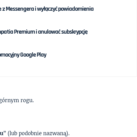
e z Messengera i wyłączyć powiadomienia
patia Premium i anulować subskrypcję
omocyjny Google Play
órnym rogu.
tu”
(lub podobnie nazwaną).