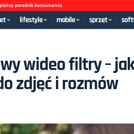
ompletny poradnik konsumenta
net
lifestyle
mobile
sprzęt
sof
 wideo filtry – ja
o zdjęć i rozmów