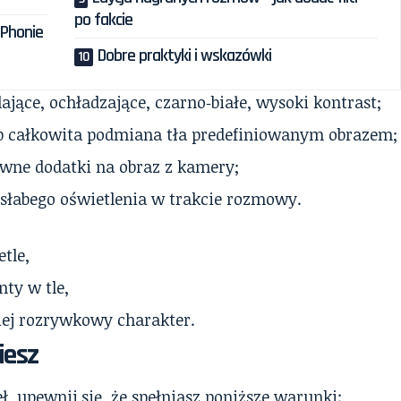
po fakcie
iPhonie
Dobre praktyki i wskazówki
lające, ochładzające, czarno‑białe, wysoki kontrast;
b całkowita podmiana tła predefiniowanym obrazem;
ywne dodatki na obraz z kamery;
 słabego oświetlenia w trakcie rozmowy.
tle,
ty w tle,
iej rozrywkowy charakter.
iesz
ł, upewnij się, że spełniasz poniższe warunki: