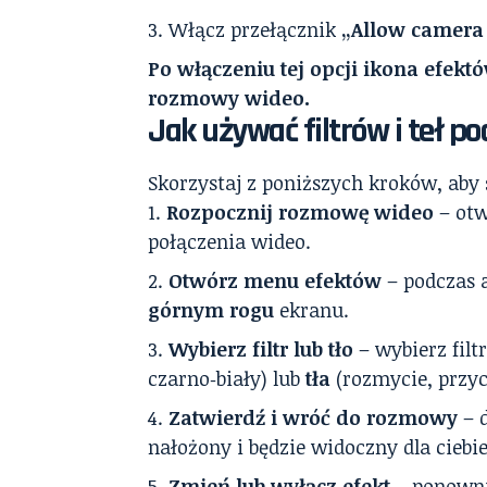
Włącz przełącznik
„Allow camera 
Po włączeniu tej opcji ikona efek
rozmowy wideo.
Jak używać filtrów i teł
Skorzystaj z poniższych kroków, aby
Rozpocznij rozmowę wideo
– otw
połączenia wideo.
Otwórz menu efektów
– podczas 
górnym rogu
ekranu.
Wybierz filtr lub tło
– wybierz filt
czarno‑biały) lub
tła
(rozmycie, przyc
Zatwierdź i wróć do rozmowy
– d
nałożony i będzie widoczny dla cieb
Zmień lub wyłącz efekt
– ponowni