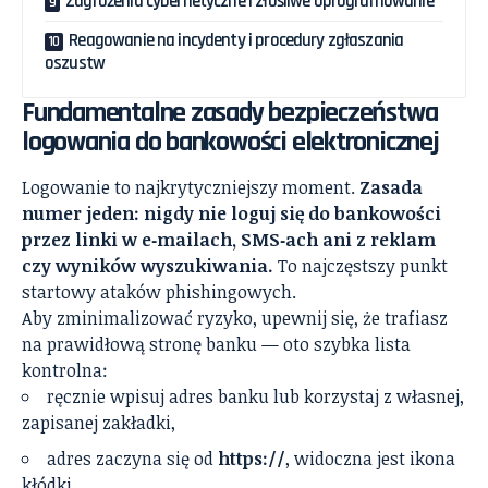
Zagrożenia cybernetyczne i złośliwe oprogramowanie
Reagowanie na incydenty i procedury zgłaszania
oszustw
Fundamentalne zasady bezpieczeństwa
logowania do bankowości elektronicznej
Logowanie to najkrytyczniejszy moment.
Zasada
numer jeden: nigdy nie loguj się do bankowości
przez linki w e‑mailach, SMS‑ach ani z reklam
czy wyników wyszukiwania.
To najczęstszy punkt
startowy ataków phishingowych.
Aby zminimalizować ryzyko, upewnij się, że trafiasz
na prawidłową stronę banku — oto szybka lista
kontrolna:
ręcznie wpisuj adres banku lub korzystaj z własnej,
zapisanej zakładki,
adres zaczyna się od
https://
, widoczna jest ikona
kłódki,