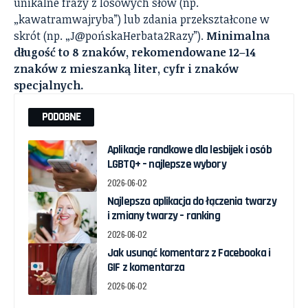
unikalne frazy z losowych słów (np.
„kawatramwajryba”) lub zdania przekształcone w
skrót (np. „J@pońskaHerbata2Razy”).
Minimalna
długość to 8 znaków, rekomendowane 12–14
znaków z mieszanką liter, cyfr i znaków
specjalnych.
PODOBNE
Aplikacje randkowe dla lesbijek i osób
LGBTQ+ – najlepsze wybory
2026-06-02
Najlepsza aplikacja do łączenia twarzy
i zmiany twarzy – ranking
2026-06-02
Jak usunąć komentarz z Facebooka i
GIF z komentarza
2026-06-02