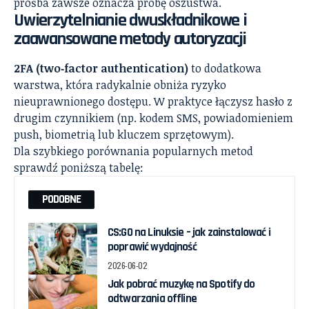
prośba zawsze oznacza próbę oszustwa.
Uwierzytelnianie dwuskładnikowe i
zaawansowane metody autoryzacji
2FA (two‑factor authentication)
to dodatkowa
warstwa, która radykalnie obniża ryzyko
nieuprawnionego dostępu. W praktyce łączysz hasło z
drugim czynnikiem (np. kodem SMS, powiadomieniem
push, biometrią lub kluczem sprzętowym).
Dla szybkiego porównania popularnych metod
sprawdź poniższą tabelę:
PODOBNE
CS:GO na Linuksie – jak zainstalować i
poprawić wydajność
2026-06-02
Jak pobrać muzykę na Spotify do
odtwarzania offline