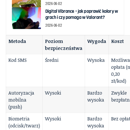
2026-06-02
Digital Vibrance – jak poprawić kolory w
grach i czy pomaga w Valorant?
2026-06-02
Metoda
Poziom
Wygoda
Koszt
bezpieczeństwa
Kod SMS
Średni
Wysoka
Możliwa
opłata (n
0,20
zł/kod)
Autoryzacja
Wysoki
Bardzo
Zwykle
mobilna
wysoka
bezpłatn
(push)
Biometria
Wysoki
Bardzo
Bez opła
(odcisk/twarz)
wysoka