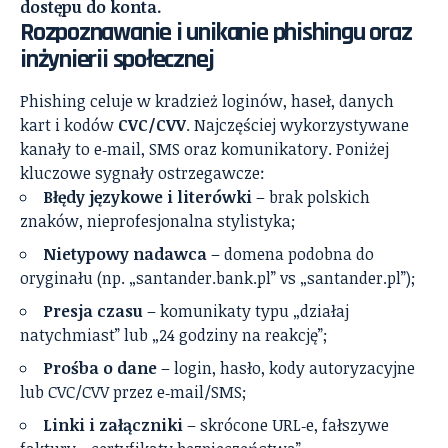
dostępu do konta.
Rozpoznawanie i unikanie phishingu oraz
inżynierii społecznej
Phishing celuje w kradzież loginów, haseł, danych
kart i kodów
CVC/CVV
. Najczęściej wykorzystywane
kanały to e‑mail, SMS oraz komunikatory. Poniżej
kluczowe sygnały ostrzegawcze:
Błędy językowe i literówki
– brak polskich
znaków, nieprofesjonalna stylistyka;
Nietypowy nadawca
– domena podobna do
oryginału (np. „santander.bank.pl” vs „santander.pl”);
Presja czasu
– komunikaty typu „działaj
natychmiast” lub „24 godziny na reakcję”;
Prośba o dane
– login, hasło, kody autoryzacyjne
lub CVC/CVV przez e‑mail/SMS;
Linki i załączniki
– skrócone URL‑e, fałszywe