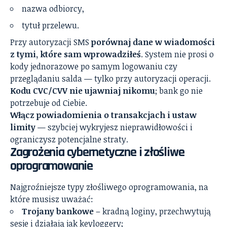
nazwa odbiorcy,
tytuł przelewu.
Przy autoryzacji SMS
porównaj dane w wiadomości
z tymi, które sam wprowadziłeś
. System nie prosi o
kody jednorazowe po samym logowaniu czy
przeglądaniu salda — tylko przy autoryzacji operacji.
Kodu CVC/CVV nie ujawniaj nikomu
; bank go nie
potrzebuje od Ciebie.
Włącz powiadomienia o transakcjach i ustaw
limity
— szybciej wykryjesz nieprawidłowości i
ograniczysz potencjalne straty.
Zagrożenia cybernetyczne i złośliwe
oprogramowanie
Najgroźniejsze typy złośliwego oprogramowania, na
które musisz uważać:
Trojany bankowe
– kradną loginy, przechwytują
sesje i działają jak keyloggery;