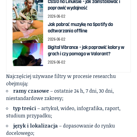
CS:GO na Linuksie – jak zainstalować i
poprawić wydajność
2026-06-02
Jak pobrać muzykę na Spotify do
odtwarzania offline
2026-06-02
Digital Vibrance – jak poprawić kolory w
grach i czy pomaga w Valorant?
2026-06-02
Najczęściej używane filtry w procesie researchu
obejmują:
ramy czasowe
– ostatnie 24 h, 7 dni, 30 dni,
niestandardowe zakresy;
typ treści
– artykuł, wideo, infografika, raport,
studium przypadku;
język i lokalizacja
– dopasowanie do rynku
docelowego;