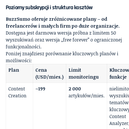
Poziomy subskrypcji i struktura kosztów
BuzzSumo oferuje zróżnicowane plany – od
freelancerów i małych firm po duże organizacje.
Dostępna jest darmowa wersja próbna z limitem 50
wyszukiwań oraz wersja „free forever” o ograniczonej
funkcjonalności.
Poniżej znajdziesz porównanie kluczowych planów i
możliwości:
Plan
Cena
Limit
Kluczo
(USD/mies.)
monitoringu
funkcje
Content
~199
2 000
nielimit
Creation
artykułów/mies.
wyszuki
tematów 
kluczow
Content
Analyzer