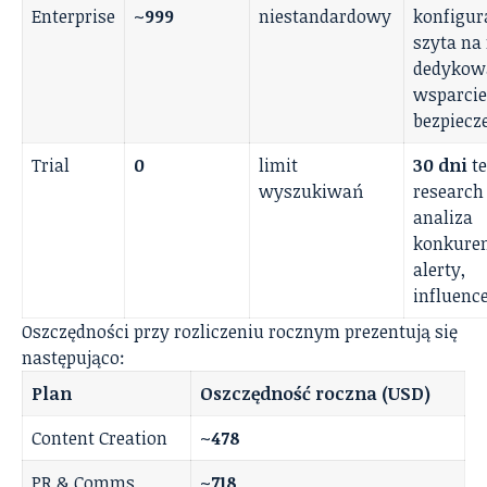
Enterprise
~999
niestandardowy
konfigur
szyta na
dedykow
wsparcie
bezpiecz
Trial
0
limit
30 dni
te
wyszukiwań
research 
analiza
konkuren
alerty,
influenc
Oszczędności przy rozliczeniu rocznym prezentują się
następująco:
Plan
Oszczędność roczna (USD)
Content Creation
~478
PR & Comms
~718