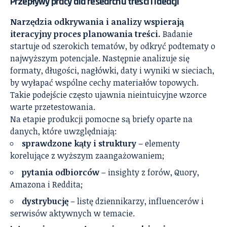
Przepływy pracy dla researchu treści i ideacji
Narzędzia odkrywania i analizy wspierają
iteracyjny proces planowania treści.
Badanie
startuje od szerokich tematów, by odkryć podtematy o
najwyższym potencjale. Następnie analizuje się
formaty, długości, nagłówki, daty i wyniki w sieciach,
by wyłapać wspólne cechy materiałów topowych.
Takie podejście często ujawnia nieintuicyjne wzorce
warte przetestowania.
Na etapie produkcji pomocne są briefy oparte na
danych, które uwzględniają:
sprawdzone kąty i struktury
– elementy
korelujące z wyższym zaangażowaniem;
pytania odbiorców
– insighty z forów, Quory,
Amazona i Reddita;
dystrybucję
– listę dziennikarzy, influencerów i
serwisów aktywnych w temacie.