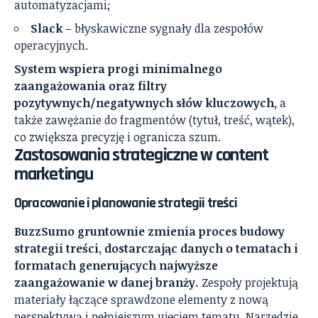
automatyzacjami;
Slack
– błyskawiczne sygnały dla zespołów
operacyjnych.
System wspiera progi minimalnego
zaangażowania oraz filtry
pozytywnych/negatywnych słów kluczowych,
a
także zawężanie do fragmentów (tytuł, treść, wątek),
co zwiększa precyzję i ogranicza szum.
Zastosowania strategiczne w content
marketingu
Opracowanie i planowanie strategii treści
BuzzSumo gruntownie zmienia proces budowy
strategii treści, dostarczając danych o tematach i
formatach generujących najwyższe
zaangażowanie w danej branży.
Zespoły projektują
materiały łączące sprawdzone elementy z nową
perspektywą i pełniejszym ujęciem tematu. Narzędzie