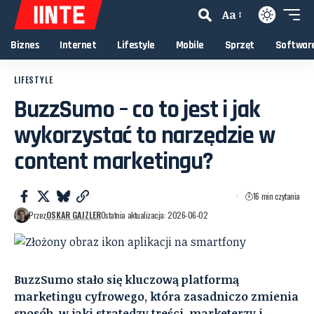
Aa
Biznes
Internet
Lifestyle
Mobile
Sprzęt
Softwar
LIFESTYLE
BuzzSumo – co to jest i jak
wykorzystać to narzędzie w
content marketingu?
16 min czytania
Przez
OSKAR GAJZLER
Ostatnia aktualizacja: 2026-06-02
BuzzSumo stało się kluczową platformą
marketingu cyfrowego, która zasadniczo zmienia
sposób, w jaki stratedzy treści, marketerzy i