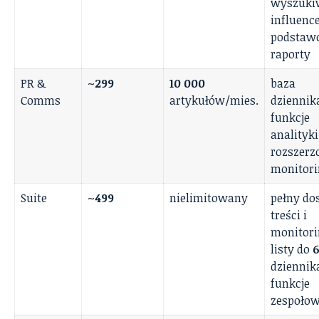
wyszuki
influenc
podstaw
raporty
PR &
~299
10 000
baza
Comms
artykułów/mies.
dziennik
funkcje
analityki
rozszerz
monitori
Suite
~499
nielimitowany
pełny do
treści i
monitori
listy do
dziennik
funkcje
zespoło