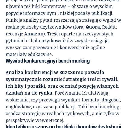
ujawnia też luki kontentowe – obszary o wysokim
popycie informacyjnym i niskiej podaży publikacji.
Funkcje analizy pytań rozszerzają strategię o wgląd w
realne potrzeby użytkowników (fora,
Quora
, Reddit,
recenzje
Amazon
). Treści oparte na rzeczywistych
pytaniach i bólu użytkowników zwykle osiągają
wyższe zaangażowanie i konwersje niż ogólne
materiały edukacyjne.
Wywiad konkurencyjny i benchmarking
Analiza konkurencji w BuzzSumo pozwala
systematycznie rozumieć strategie treści rywali,
ich hity i porażki, oraz oceniać pozycję własnych
działań na tle rynku.
Porównania 1:1 ułatwiają
wskazanie, czy przewaga wynika z formatu, długości,
nagłówków, czy czasu publikacji. Taki benchmarking
osadza strategię w realiach rynkowych, a nie tylko w
perspektywie wewnętrznej.
Identyfikacja szans na backlinki i kanałów dystrybucji