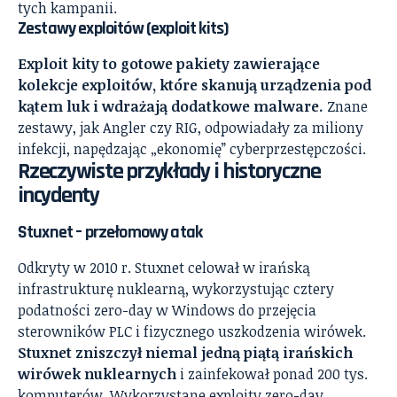
tych kampanii.
Zestawy exploitów (exploit kits)
Exploit kity to gotowe pakiety zawierające
kolekcje exploitów, które skanują urządzenia pod
kątem luk i wdrażają dodatkowe malware.
Znane
zestawy, jak Angler czy RIG, odpowiadały za miliony
infekcji, napędzając „ekonomię” cyberprzestępczości.
Rzeczywiste przykłady i historyczne
incydenty
Stuxnet – przełomowy atak
Odkryty w 2010 r. Stuxnet celował w irańską
infrastrukturę nuklearną, wykorzystując cztery
podatności zero-day w Windows do przejęcia
sterowników PLC i fizycznego uszkodzenia wirówek.
Stuxnet zniszczył niemal jedną piątą irańskich
wirówek nuklearnych
i zainfekował ponad 200 tys.
komputerów. Wykorzystane exploity zero-day