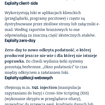
Exploity client-side
Wykorzystują luki w aplikacjach klienckich
(przeglądarki, programy pocztowe) i często są
dystrybuowane przez złośliwe strony lub załączniki e-
mail. Według raportów branżowych to one
odpowiadają za znaczną część skutecznych ataków.
Exploity zero-day
Zero-day to nowo odkryta podatność, o której
producent jeszcze nie wie i dla której nie istnieje
poprawka.
Do chwili wydania łatki systemy
pozostają bezbronne. „Okno podatności” to czas
między odkryciem a załataniem luki.
Exploity aplikacji webowych
Obejmują m.in.
SQL injection
(manipulacja
zapytaniami do bazy) i Cross-Site Scripting (XSS)
(wykonanie skryptu w przeglądarce ofiary),
prowadząc do przejęcia sesji, kradzieży danych lub