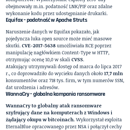
obejmowały m.in. podatność LNK/PIF oraz zdalne
wykonanie kodu przez udostępnianie drukarki.
Equifax – podatność w Apache Struts
Naruszenie danych w Equifax pokazało, jak
pojedyncza luka open source może mieć masowe
skutki.
CVE-2017-5638
umożliwiała RCE poprzez
manipulację nagłówkiem Content-Type w HTTP,
otrzymując ocenę 10,0 w skali
CVSS
.
Atakujący utrzymywali dostęp od marca do lipca 2017
r., co doprowadziło do wycieku danych około
17,7 mln
konsumentów oraz 718 tys. firm, w tym numerów SSN,
dat urodzenia i adresów.
WannaCry – globalna kampania ransomware
WannaCry to globalny atak ransomware
szyfrujący dane na komputerach z Windows i
żądający okupu w bitcoinach.
Wykorzystał exploita
EternalBlue opracowanego przez NSA i połączył cechy