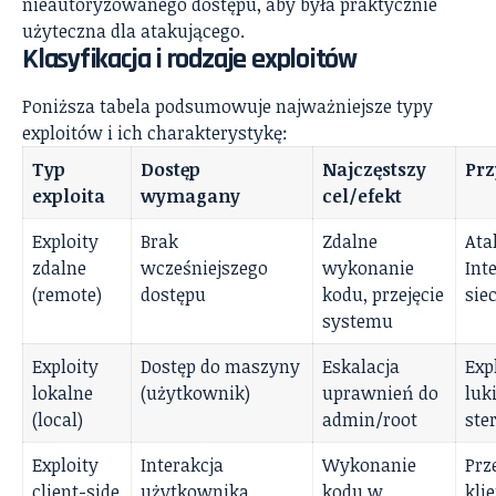
nieautoryzowanego dostępu, aby była praktycznie
użyteczna dla atakującego.
Klasyfikacja i rodzaje exploitów
Poniższa tabela podsumowuje najważniejsze typy
exploitów i ich charakterystykę:
Typ
Dostęp
Najczęstszy
Prz
exploita
wymagany
cel/efekt
Exploity
Brak
Zdalne
Ata
zdalne
wcześniejszego
wykonanie
Int
(remote)
dostępu
kodu, przejęcie
sie
systemu
Exploity
Dostęp do maszyny
Eskalacja
Exp
lokalne
(użytkownik)
uprawnień do
luk
(local)
admin/root
ste
Exploity
Interakcja
Wykonanie
Prz
client-side
użytkownika
kodu w
kli