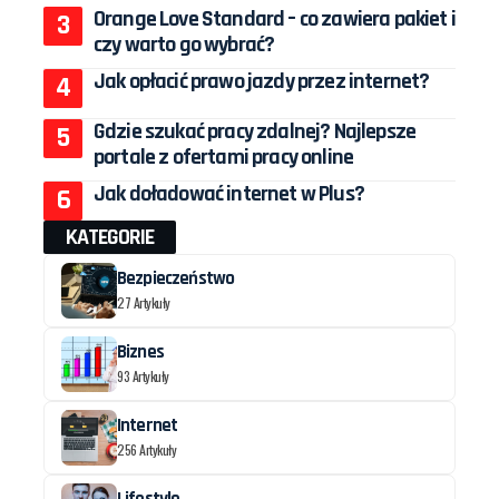
Orange Love Standard – co zawiera pakiet i
czy warto go wybrać?
Jak opłacić prawo jazdy przez internet?
Gdzie szukać pracy zdalnej? Najlepsze
portale z ofertami pracy online
Jak doładować internet w Plus?
KATEGORIE
Bezpieczeństwo
27 Artykuły
Biznes
93 Artykuły
Internet
256 Artykuły