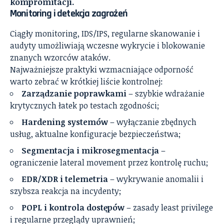
kompromitacji.
Monitoring i detekcja zagrożeń
Ciągły monitoring, IDS/IPS, regularne skanowanie i
audyty umożliwiają wczesne wykrycie i blokowanie
znanych wzorców ataków.
Najważniejsze praktyki wzmacniające odporność
warto zebrać w krótkiej liście kontrolnej:
Zarządzanie poprawkami
– szybkie wdrażanie
krytycznych łatek po testach zgodności;
Hardening systemów
– wyłączanie zbędnych
usług, aktualne konfiguracje bezpieczeństwa;
Segmentacja i mikrosegmentacja
–
ograniczenie lateral movement przez kontrolę ruchu;
EDR/XDR i telemetria
– wykrywanie anomalii i
szybsza reakcja na incydenty;
POPL i kontrola dostępów
– zasady least privilege
i regularne przeglądy uprawnień;