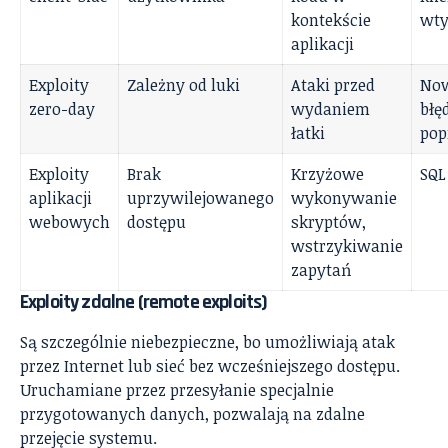
kontekście
wty
aplikacji
Exploity
Zależny od luki
Ataki przed
Now
zero-day
wydaniem
błę
łatki
pop
Exploity
Brak
Krzyżowe
SQL
aplikacji
uprzywilejowanego
wykonywanie
webowych
dostępu
skryptów,
wstrzykiwanie
zapytań
Exploity zdalne (remote exploits)
Są szczególnie niebezpieczne, bo umożliwiają atak
przez Internet lub sieć bez wcześniejszego dostępu.
Uruchamiane przez przesyłanie specjalnie
przygotowanych danych, pozwalają na zdalne
przejęcie systemu.