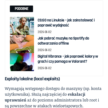
PODOBNE
CS:GO na Linuksie – jak zainstalować i
poprawić wydajność
2026-06-02
Jak pobrać muzykę na Spotify do
odtwarzania offline
2026-06-02
Digital Vibrance – jak poprawić kolory w
grach i czy pomaga w Valorant?
2026-06-02
Exploity lokalne (local exploits)
Wymagają wstępnego dostępu do maszyny (np. konta
użytkownika). Służą najczęściej do
eskalacji
uprawnień
aż do poziomu administratora lub root i
są powszechne w atakach wieloetapowych.