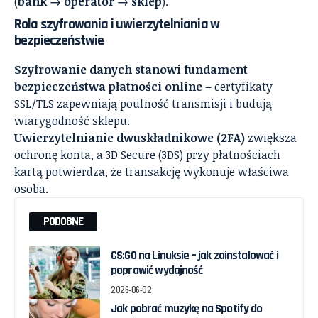
(
bank → operator → sklep
).
Rola szyfrowania i uwierzytelniania w
bezpieczeństwie
Szyfrowanie danych stanowi fundament
bezpieczeństwa płatności online
– certyfikaty
SSL/TLS zapewniają poufność transmisji i budują
wiarygodność sklepu.
Uwierzytelnianie dwuskładnikowe (2FA)
zwiększa
ochronę konta, a 3D Secure (3DS) przy płatnościach
kartą potwierdza, że transakcję wykonuje właściwa
osoba.
PODOBNE
CS:GO na Linuksie – jak zainstalować i
poprawić wydajność
2026-06-02
Jak pobrać muzykę na Spotify do