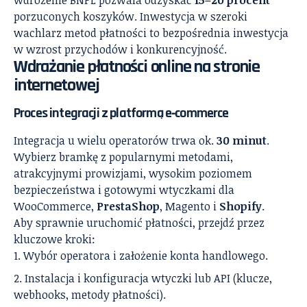
porzuconych koszyków. Inwestycja w szeroki
wachlarz metod płatności to bezpośrednia inwestycja
w wzrost przychodów i konkurencyjność.
Wdrażanie płatności online na stronie
internetowej
Proces integracji z platformą e‑commerce
Integracja u wielu operatorów trwa ok.
30 minut
.
Wybierz bramkę z popularnymi metodami,
atrakcyjnymi prowizjami, wysokim poziomem
bezpieczeństwa i gotowymi wtyczkami dla
WooCommerce,
PrestaShop
, Magento i
Shopify
.
Aby sprawnie uruchomić płatności, przejdź przez
kluczowe kroki:
Wybór operatora i założenie konta handlowego.
Instalacja i konfiguracja wtyczki lub API (klucze,
webhooks, metody płatności).