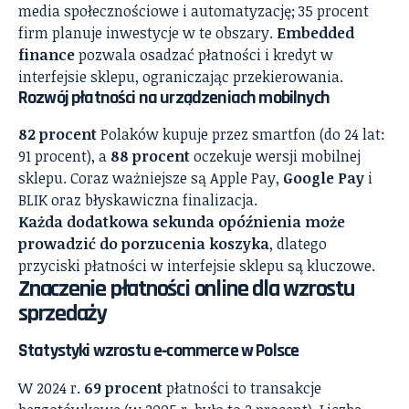
media społecznościowe i automatyzację; 35 procent
firm planuje inwestycje w te obszary.
Embedded
finance
pozwala osadzać płatności i kredyt w
interfejsie sklepu, ograniczając przekierowania.
Rozwój płatności na urządzeniach mobilnych
82 procent
Polaków kupuje przez smartfon (do 24 lat:
91 procent), a
88 procent
oczekuje wersji mobilnej
sklepu. Coraz ważniejsze są Apple Pay,
Google Pay
i
BLIK oraz błyskawiczna finalizacja.
Każda dodatkowa sekunda opóźnienia może
prowadzić do porzucenia koszyka
, dlatego
przyciski płatności w interfejsie sklepu są kluczowe.
Znaczenie płatności online dla wzrostu
sprzedaży
Statystyki wzrostu e‑commerce w Polsce
W 2024 r.
69 procent
płatności to transakcje