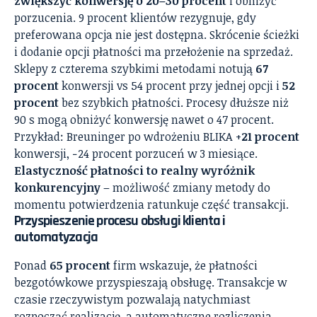
zwiększyć konwersję o 20–30 procent
i obniżyć
porzucenia. 9 procent klientów rezygnuje, gdy
preferowana opcja nie jest dostępna. Skrócenie ścieżki
i dodanie opcji płatności ma przełożenie na sprzedaż.
Sklepy z czterema szybkimi metodami notują
67
procent
konwersji vs 54 procent przy jednej opcji i
52
procent
bez szybkich płatności. Procesy dłuższe niż
90 s mogą obniżyć konwersję nawet o 47 procent.
Przykład: Breuninger po wdrożeniu BLIKA +
21 procent
konwersji, −24 procent porzuceń w 3 miesiące.
Elastyczność płatności to realny wyróżnik
konkurencyjny
– możliwość zmiany metody do
momentu potwierdzenia ratunkuje część transakcji.
Przyspieszenie procesu obsługi klienta i
automatyzacja
Ponad
65 procent
firm wskazuje, że płatności
bezgotówkowe przyspieszają obsługę. Transakcje w
czasie rzeczywistym pozwalają natychmiast
rozpocząć realizację, a automatyczne rozliczenia