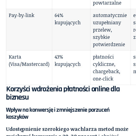
powtarzalne
Pay‑by‑link
64%
automatycznie
e
kupujących
uzupełniany
s
przelew,
r
szybkie
potwierdzenie
Karta
43%
płatności
s
(Visa/Mastercard)
kupujących
cykliczne,
s
chargeback,
one‑click
Korzyści wdrożenia płatności online dla
biznesu
Wpływ na konwersję i zmniejszenie porzuceń
koszyków
Udostępnienie szerokiego wachlarza metod może