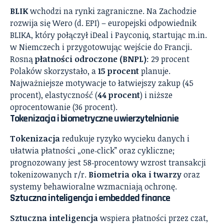
BLIK
wchodzi na rynki zagraniczne. Na Zachodzie
rozwija się Wero (d. EPI) – europejski odpowiednik
BLIKA, który połączył iDeal i Payconiq, startując m.in.
w Niemczech i przygotowując wejście do Francji.
Rosną
płatności odroczone (BNPL)
: 29 procent
Polaków skorzystało, a
15 procent
planuje.
Najważniejsze motywacje to łatwiejszy zakup (45
procent), elastyczność (
44 procent
) i niższe
oprocentowanie (36 procent).
Tokenizacja i biometryczne uwierzytelnianie
Tokenizacja
redukuje ryzyko wycieku danych i
ułatwia płatności „one‑click” oraz cykliczne;
prognozowany jest 58‑procentowy wzrost transakcji
tokenizowanych r/r.
Biometria oka i twarzy
oraz
systemy behawioralne wzmacniają ochronę.
Sztuczna inteligencja i embedded finance
Sztuczna inteligencja
wspiera płatności przez czat,