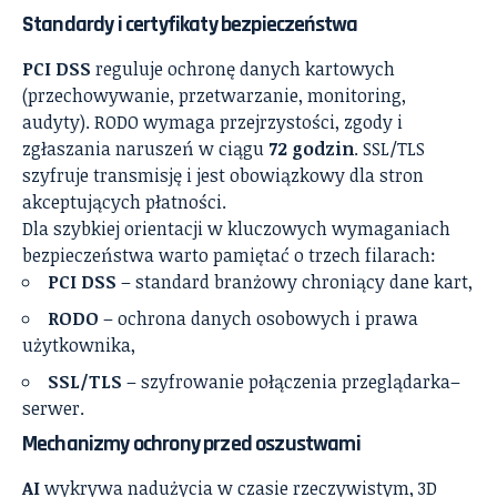
Standardy i certyfikaty bezpieczeństwa
PCI DSS
reguluje ochronę danych kartowych
(przechowywanie, przetwarzanie, monitoring,
audyty). RODO wymaga przejrzystości, zgody i
zgłaszania naruszeń w ciągu
72 godzin
. SSL/TLS
szyfruje transmisję i jest obowiązkowy dla stron
akceptujących płatności.
Dla szybkiej orientacji w kluczowych wymaganiach
bezpieczeństwa warto pamiętać o trzech filarach:
PCI DSS
– standard branżowy chroniący dane kart,
RODO
– ochrona danych osobowych i prawa
użytkownika,
SSL/TLS
– szyfrowanie połączenia przeglądarka–
serwer.
Mechanizmy ochrony przed oszustwami
AI
wykrywa nadużycia w czasie rzeczywistym, 3D