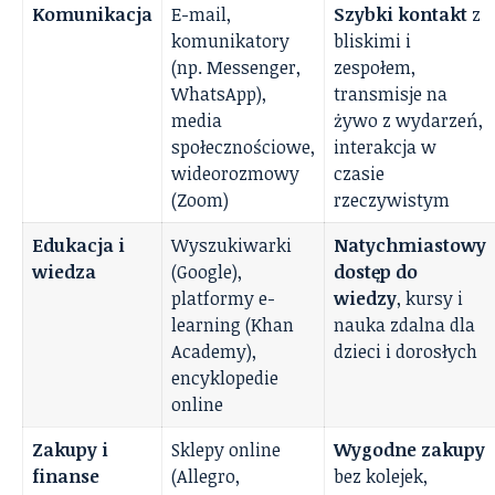
Komunikacja
E-mail,
Szybki kontakt
z
komunikatory
bliskimi i
(np. Messenger,
zespołem,
WhatsApp),
transmisje na
media
żywo z wydarzeń,
społecznościowe,
interakcja w
wideorozmowy
czasie
(Zoom)
rzeczywistym
Edukacja i
Wyszukiwarki
Natychmiastowy
wiedza
(Google),
dostęp do
platformy e-
wiedzy
, kursy i
learning (Khan
nauka zdalna dla
Academy),
dzieci i dorosłych
encyklopedie
online
Zakupy i
Sklepy online
Wygodne zakupy
finanse
(Allegro,
bez kolejek,