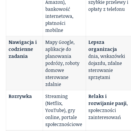
Amazon),
szybkie przelewy i
bankowość
opłaty z telefonu
internetowa,
płatności
mobilne
Nawigacja i
Mapy Google,
Lepsza
codzienne
aplikacje do
organizacja
zadania
planowania
dnia, wskazówki
podróży, roboty
dojazdu, zdalne
domowe
sterowanie
sterowane
sprzętami
zdalnie
Rozrywka
Streaming
Relaks i
(Netflix,
rozwijanie pasji
,
YouTube), gry
społeczności
online, portale
zainteresowań
społecznościowe