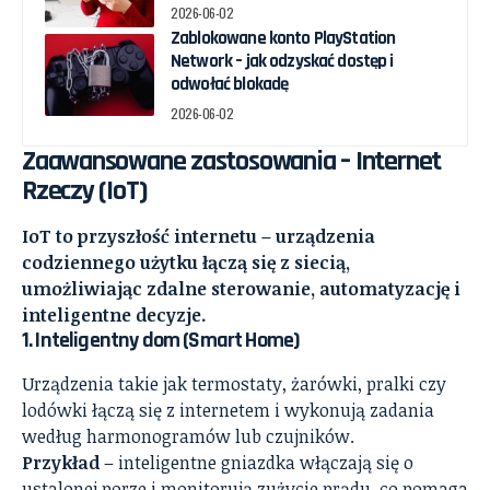
2026-06-02
Zablokowane konto PlayStation
Network – jak odzyskać dostęp i
odwołać blokadę
2026-06-02
Zaawansowane zastosowania – Internet
Rzeczy (IoT)
IoT to przyszłość internetu – urządzenia
codziennego użytku łączą się z siecią,
umożliwiając zdalne sterowanie, automatyzację i
inteligentne decyzje.
1. Inteligentny dom (Smart Home)
Urządzenia takie jak termostaty, żarówki, pralki czy
lodówki łączą się z internetem i wykonują zadania
według harmonogramów lub czujników.
Przykład
– inteligentne gniazdka włączają się o
ustalonej porze i monitorują zużycie prądu, co pomaga