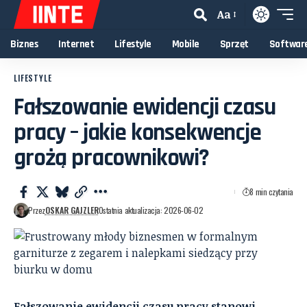
Aa
Biznes
Internet
Lifestyle
Mobile
Sprzęt
Softwar
LIFESTYLE
Fałszowanie ewidencji czasu
pracy – jakie konsekwencje
grożą pracownikowi?
8 min czytania
Przez
OSKAR GAJZLER
Ostatnia aktualizacja: 2026-06-02
Fałszowanie ewidencji czasu pracy stanowi