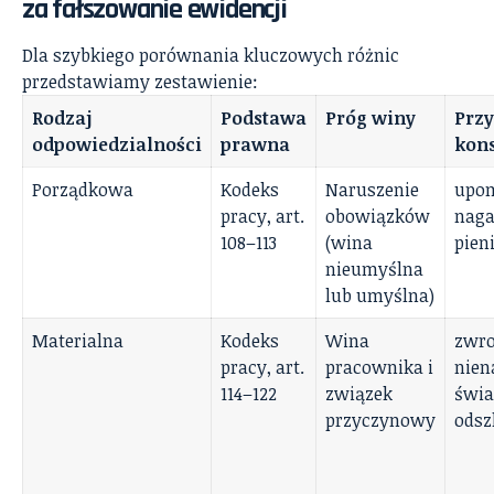
za fałszowanie ewidencji
Dla szybkiego porównania kluczowych różnic
przedstawiamy zestawienie:
Rodzaj
Podstawa
Próg winy
Prz
odpowiedzialności
prawna
kon
Porządkowa
Kodeks
Naruszenie
upom
pracy, art.
obowiązków
naga
108–113
(wina
pien
nieumyślna
lub umyślna)
Materialna
Kodeks
Wina
zwro
pracy, art.
pracownika i
nien
114–122
związek
świa
przyczynowy
odsz