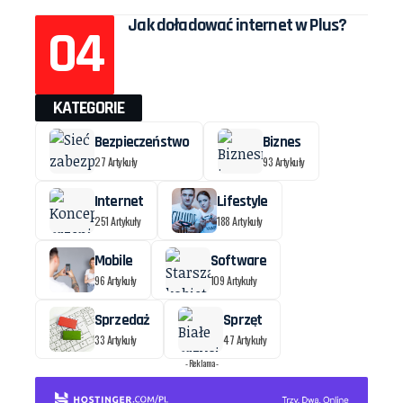
Jak doładować internet w Plus?
KATEGORIE
Bezpieczeństwo
Biznes
27 Artykuły
93 Artykuły
Internet
Lifestyle
251 Artykuły
188 Artykuły
Mobile
Software
96 Artykuły
109 Artykuły
Sprzedaż
Sprzęt
33 Artykuły
47 Artykuły
- Reklama -