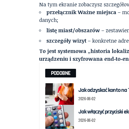
Na tym ekranie zobaczysz szczegóło
przełącznik Ważne miejsca
– mo
danych;
listę miast/obszarów
– zestawien
szczegóły wizyt
– konkretne adre
To jest systemowa „historia lokal
urządzeniu i szyfrowana end‑to‑en
PODOBNE
Jak odzyskać konto na T
2026-06-02
Jak włączyć przyciski e
2026-06-02