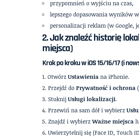
przypomnień o wyjściu na czas,
lepszego dopasowania wyników 
personalizacji reklam (w Google, j
2. Jak znaleźć historię lo
miejsca)
Krok po kroku w iOS 15/16/17 (i now
Otwórz
Ustawienia
na iPhonie.
Przejdź do
Prywatność i ochrona
(
Stuknij
Usługi lokalizacji
.
Przewiń na sam dół i wybierz
Usł
Znajdź i wybierz
Ważne miejsca
l
Uwierzytelnij się (Face ID, Touch I