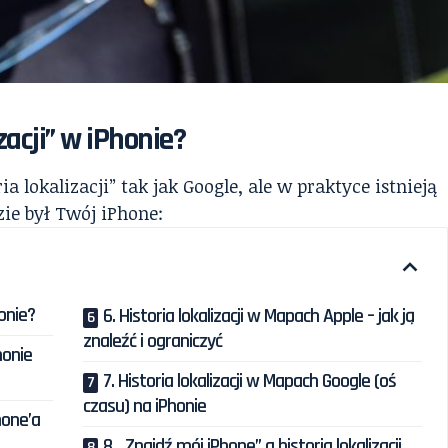
izacji” w iPhonie?
 lokalizacji” tak jak Google, ale w praktyce istnieją
ie był Twój iPhone:
honie?
6. Historia lokalizacji w Mapach Apple – jak ją
znaleźć i ograniczyć
honie
7. Historia lokalizacji w Mapach Google (oś
czasu) na iPhonie
Phone’a
8. „Znajdź mój iPhone” a historia lokalizacji