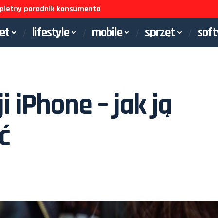
ompletny poradnik konsumenta
net
lifestyle
mobile
sprzęt
sof
i iPhone – jak ją
ć