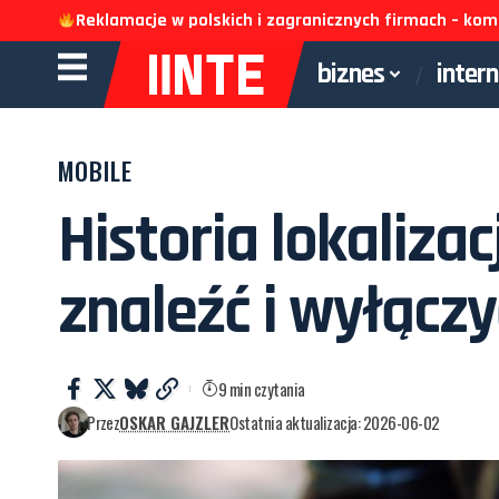
Reklamacje w polskich i zagranicznych firmach – k
biznes
inter
MOBILE
Historia lokalizacj
znaleźć i wyłączy
9 min czytania
Przez
OSKAR GAJZLER
Ostatnia aktualizacja: 2026-06-02