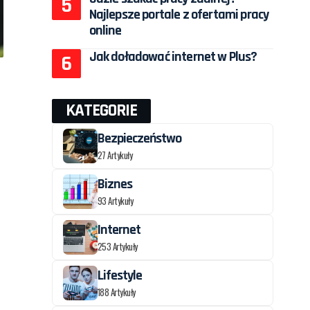
Najlepsze portale z ofertami pracy
online
Jak doładować internet w Plus?
KATEGORIE
Bezpieczeństwo
27 Artykuły
Biznes
93 Artykuły
Internet
253 Artykuły
Lifestyle
188 Artykuły