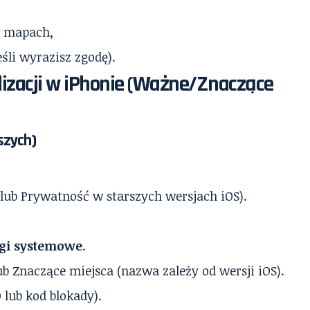
w mapach,
eśli wyrazisz zgodę).
kalizacji w iPhonie (Ważne/Znaczące
szych)
lub Prywatność w starszych wersjach iOS).
ugi systemowe
.
ub Znaczące miejsca (nazwa zależy od wersji iOS).
D lub kod blokady).