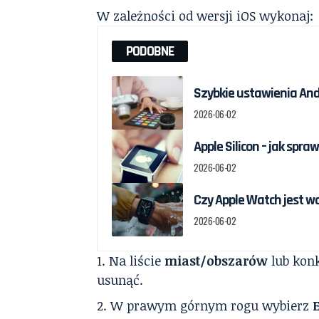
W zależności od wersji iOS wykonaj:
PODOBNE
Szybkie ustawienia And
2026-06-02
Apple Silicon – jak spr
2026-06-02
Czy Apple Watch jest w
2026-06-02
Na liście
miast/obszarów
lub konk
usunąć.
W prawym górnym rogu wybierz