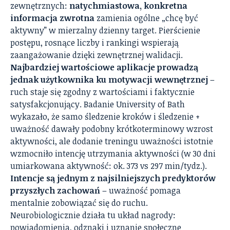
zewnętrznych:
natychmiastowa, konkretna
informacja zwrotna
zamienia ogólne „chcę być
aktywny” w mierzalny dzienny target. Pierścienie
postępu, rosnące liczby i rankingi wspierają
zaangażowanie dzięki zewnętrznej walidacji.
Najbardziej wartościowe aplikacje prowadzą
jednak użytkownika ku motywacji wewnętrznej
–
ruch staje się zgodny z wartościami i faktycznie
satysfakcjonujący. Badanie University of Bath
wykazało, że samo śledzenie kroków i śledzenie +
uważność dawały podobny krótkoterminowy wzrost
aktywności, ale dodanie treningu uważności istotnie
wzmocniło intencję utrzymania aktywności (w 30 dni
umiarkowana aktywność: ok. 373 vs 297 min/tydz.).
Intencje są jednym z najsilniejszych predyktorów
przyszłych zachowań
– uważność pomaga
mentalnie zobowiązać się do ruchu.
Neurobiologicznie działa tu układ nagrody:
powiadomienia, odznaki i uznanie społeczne