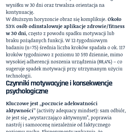
wysiłku w 30 dni oraz trwalsza orientacja na
kontynuację.
W dłuższym horyzoncie obraz się komplikuje.
Około
53% osób odinstalowuje aplikacje zdrowie/fitness
w 30 dni
, często z powodu spadku motywacji lub
braku pożądanych funkcji. W 12‑tygodniowym
badaniu (n=75) średnia liczba kroków spadała o ok. 117
kroków tygodniowo z poziomu 10 593 dziennie, mimo
wysokiej adherencji noszenia urządzenia (88,4%) – co
sugeruje spadek motywacji przy utrzymanym użyciu
technologii.
Czynniki motywacyjne i konsekwencje
psychologiczne
Kluczowe jest „poczucie adekwatności
aktywności”
(activity adequacy mindset): sam odbiór,
że jest się „wystarczająco aktywnym”, poprawia
nastrój i samoocenę niezależnie od faktycznego
poziomu ruchu. Eksperymenty wskazują, że