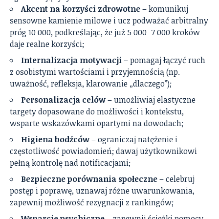
Akcent na korzyści zdrowotne
– komunikuj
sensowne kamienie milowe i ucz podważać arbitralny
próg 10 000, podkreślając, że już 5 000–7 000 kroków
daje realne korzyści;
Internalizacja motywacji
– pomagaj łączyć ruch
z osobistymi wartościami i przyjemnością (np.
uważność, refleksja, klarowanie „dlaczego”);
Personalizacja celów
– umożliwiaj elastyczne
targety dopasowane do możliwości i kontekstu,
wsparte wskazówkami opartymi na dowodach;
Higiena bodźców
– ograniczaj natężenie i
częstotliwość powiadomień; dawaj użytkownikowi
pełną kontrolę nad notificacjami;
Bezpieczne porównania społeczne
– celebruj
postęp i poprawę, uznawaj różne uwarunkowania,
zapewnij możliwość rezygnacji z rankingów;
Wsparcie psychiczne
– zapewnij ścieżki pomocy