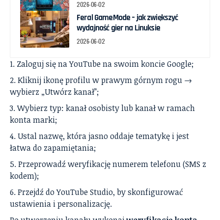
2026-06-02
Feral GameMode – jak zwiększyć
wydajność gier na Linuksie
2026-06-02
Zaloguj się na YouTube na swoim koncie Google;
Kliknij ikonę profilu w prawym górnym rogu →
wybierz „Utwórz kanał”;
Wybierz typ: kanał osobisty lub kanał w ramach
konta marki;
Ustal nazwę, która jasno oddaje tematykę i jest
łatwa do zapamiętania;
Przeprowadź weryfikację numerem telefonu (SMS z
kodem);
Przejdź do YouTube Studio, by skonfigurować
ustawienia i personalizację.
Po utworzeniu kanału wykonaj
weryfikację konta
.