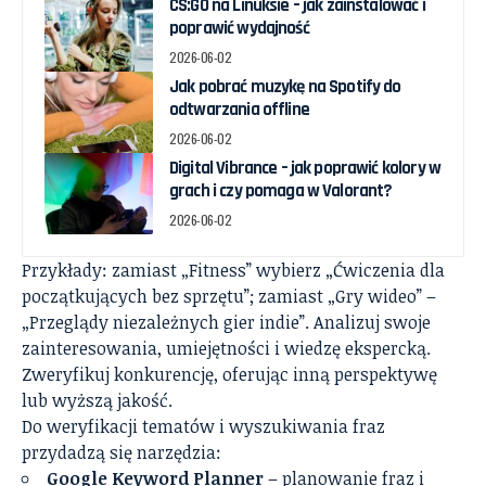
CS:GO na Linuksie – jak zainstalować i
poprawić wydajność
2026-06-02
Jak pobrać muzykę na Spotify do
odtwarzania offline
2026-06-02
Digital Vibrance – jak poprawić kolory w
grach i czy pomaga w Valorant?
2026-06-02
Przykłady: zamiast „Fitness” wybierz „Ćwiczenia dla
początkujących bez sprzętu”; zamiast „Gry wideo” –
„Przeglądy niezależnych gier indie”. Analizuj swoje
zainteresowania, umiejętności i wiedzę ekspercką.
Zweryfikuj konkurencję, oferując inną perspektywę
lub wyższą jakość.
Do weryfikacji tematów i wyszukiwania fraz
przydadzą się narzędzia:
Google Keyword Planner
– planowanie fraz i