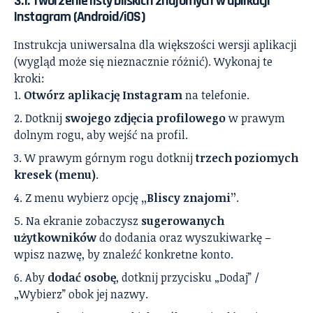
3.1. Tworzenie listy bliskich znajomych w aplikacji
Instagram (Android/iOS)
Instrukcja uniwersalna dla większości wersji aplikacji
(wygląd może się nieznacznie różnić). Wykonaj te
kroki:
Otwórz aplikację Instagram
na telefonie.
Dotknij
swojego zdjęcia profilowego
w prawym
dolnym rogu, aby wejść na profil.
W prawym górnym rogu dotknij
trzech poziomych
kresek (menu)
.
Z menu wybierz opcję
„Bliscy znajomi”
.
Na ekranie zobaczysz
sugerowanych
użytkowników
do dodania oraz wyszukiwarkę –
wpisz nazwę, by znaleźć konkretne konto.
Aby
dodać osobę
, dotknij przycisku „Dodaj” /
„Wybierz” obok jej nazwy.