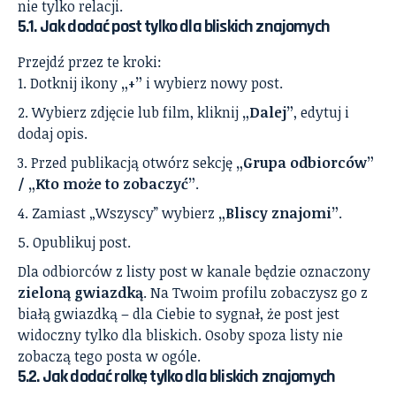
nie tylko relacji.
5.1. Jak dodać post tylko dla bliskich znajomych
Przejdź przez te kroki:
Dotknij ikony
„+”
i wybierz nowy post.
Wybierz zdjęcie lub film, kliknij
„Dalej”
, edytuj i
dodaj opis.
Przed publikacją otwórz sekcję
„Grupa odbiorców”
/ „Kto może to zobaczyć”
.
Zamiast „Wszyscy” wybierz
„Bliscy znajomi”
.
Opublikuj post.
Dla odbiorców z listy post w kanale będzie oznaczony
zieloną gwiazdką
. Na Twoim profilu zobaczysz go z
białą gwiazdką – dla Ciebie to sygnał, że post jest
widoczny tylko dla bliskich. Osoby spoza listy nie
zobaczą tego posta w ogóle.
5.2. Jak dodać rolkę tylko dla bliskich znajomych