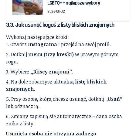
LGBTQ+ – najlepsze wybory
2026-06-02
3.3. Jak usunąć kogoś z listy bliskich znajomych
Wykonaj następujące kroki:
Otwórz
Instagrama
i przejdź na swój profil.
Dotknij
menu (trzy kreski)
w prawym górnym
rogu.
Wybierz
„Bliscy znajomi”
.
Na dole zobaczysz aktualną
listę bliskich
znajomych
.
Przy osobie, którą chcesz usunąć, dotknij
„Usuń”
lub odznacz ją.
Zmiany zapisują się automatycznie – dana osoba
znika z listy.
Usunięta osoba nie otrzyma żadnego