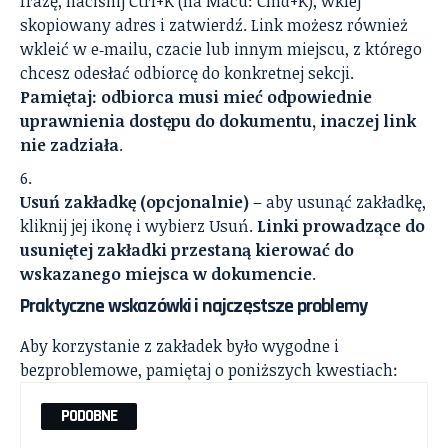
frazę, naciśnij Ctrl+K (na Macu: Cmd+K), wklej
skopiowany adres i zatwierdź. Link możesz również
wkleić w e‑mailu, czacie lub innym miejscu, z którego
chcesz odesłać odbiorcę do konkretnej sekcji.
Pamiętaj: odbiorca musi mieć odpowiednie
uprawnienia dostępu do dokumentu, inaczej link
nie zadziała
.
Usuń zakładkę (opcjonalnie)
– aby usunąć zakładkę,
kliknij jej ikonę i wybierz Usuń.
Linki prowadzące do
usuniętej zakładki przestaną kierować do
wskazanego miejsca w dokumencie
.
Praktyczne wskazówki i najczęstsze problemy
Aby korzystanie z zakładek było wygodne i
bezproblemowe, pamiętaj o poniższych kwestiach:
PODOBNE