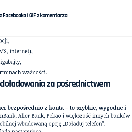
 Facebooka i GIF z komentarza
cji,
S, internet),
igabajty,
erminach ważności.
i doładowania za pośrednictwem
r bezpośrednio z konta – to szybkie, wygodne i
mBank, Alior Bank, Pekao i większość innych banków
bilnej wbudowaną opcję „Doładuj telefon”.
ąda następująco: