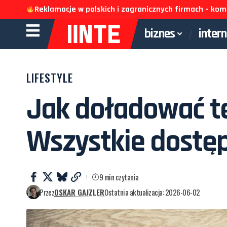
Reklamacje w polskich i zagranicznych firmach – k
biznes
inter
LIFESTYLE
Jak doładować te
Wszystkie dostę
9 min czytania
Przez
OSKAR GAJZLER
Ostatnia aktualizacja: 2026-06-02