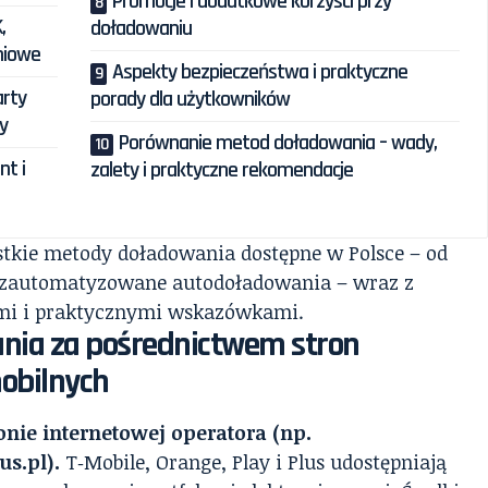
Promocje i dodatkowe korzyści przy
,
doładowaniu
eniowe
Aspekty bezpieczeństwa i praktyczne
arty
porady dla użytkowników
ty
Porównanie metod doładowania – wady,
t i
zalety i praktyczne rekomendacje
stkie metody doładowania dostępne w Polsce – od
i zautomatyzowane autodoładowania – wraz z
mi i praktycznymi wskazówkami.
nia za pośrednictwem stron
mobilnych
onie internetowej operatora (np.
us.pl).
T‑Mobile, Orange, Play i Plus udostępniają