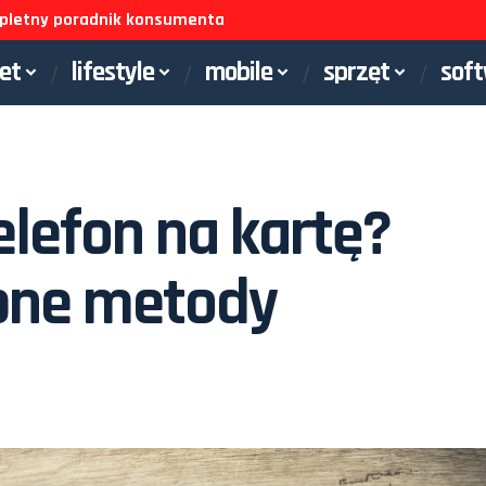
ompletny poradnik konsumenta
net
lifestyle
mobile
sprzęt
sof
lefon na kartę?
pne metody