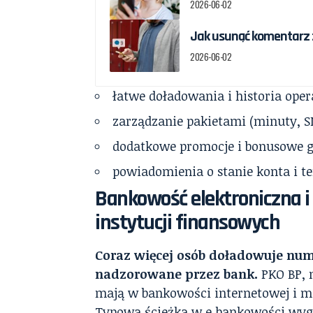
2026-06-02
Jak usunąć komentarz z
2026-06-02
łatwe doładowania i historia opera
zarządzanie pakietami (minuty, SM
dodatkowe promocje i bonusowe g
powiadomienia o stanie konta i t
Bankowość elektroniczna 
instytucji finansowych
Coraz więcej osób doładowuje nume
nadzorowane przez bank.
PKO BP, 
mają w bankowości internetowej i mo
Typowa ścieżka w e‑bankowości wygl