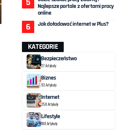
Najlepsze portale z ofertami pracy
online
Jak doładować internet w Plus?
KATEGORIE
Bezpieczeństwo
27 Artykuły
Biznes
93 Artykuły
Internet
258 Artykuły
Lifestyle
188 Artykuły