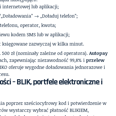
internetowej lub aplikacji;
/„Doładowania” → „Doładuj telefon”;
elefonu, operator, kwota;
lewu kodem SMS lub w aplikacji;
t księgowane zazwyczaj w kilka minut.
 500 zł (nominały zależne od operatora).
Autopay
ach, zapewniając niezawodność 99,8% i
przelew
 IKO oferuje wygodne doładowania jednorazowe i
cesu.
i – BLIK, portfele elektroniczne i
ia poprzez sześciocyfrowy kod i potwierdzenie w
orów wystarczy wybrać płatność BLIKIEM,