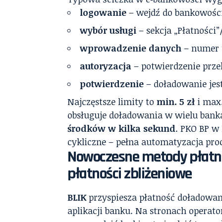
logowanie
– wejdź do bankowości 
wybór usługi
– sekcja „Płatności”
wprowadzenie danych
– numer t
autoryzacja
– potwierdzenie prze
potwierdzenie
– doładowanie jes
Najczęstsze limity to
min. 5 zł
i max.
obsługuje doładowania w wielu bank
środków w kilka sekund
. PKO BP w
cykliczne – pełna automatyzacja pro
Nowoczesne metody płatnośc
płatności zbliżeniowe
BLIK
przyspiesza płatność doładowan
aplikacji banku. Na stronach operat