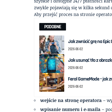
szybkie i dostępne 24/7 płatności ka
zwykle pojawiają się w kilka sekund 
Aby przejść proces na stronie operat
PODOBNE
Jak zwrócić grę na Epic
2026-06-02
Jak usunąć tło z obrazka
2026-06-02
Feral GameMode – jak z
2026-06-02
wejście na stronę operatora
– wy
wpisanie numeru i e‑maila
– pod