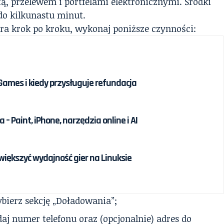
rtą, przelewem i portfelami elektronicznymi. Środki
do kilkunastu minut.
ora krok po kroku, wykonaj poniższe czynności:
 Games i kiedy przysługuje refundacja
 – Paint, iPhone, narzędzia online i AI
większyć wydajność gier na Linuksie
bierz sekcję „Doładowania”;
aj numer telefonu oraz (opcjonalnie) adres do