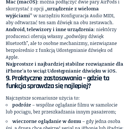
Mac (macOS)
: można podłączyć dwie pary AirPods i
skorzystać z opcji
„urządzenie z wieloma
wyjściami”
w narzędziu Konfiguracja Audio MIDI,
aby odtwarzać ten sam dźwięk na obu zestawach.
Android, telewizory i inne urządzenia
: niektórzy
producenci oferują własny „podwójny dźwięk
Bluetooth”, ale to osobne mechanizmy, niezwiązane
bezpośrednio z funkcją Udostępnianie dźwięku od
Apple.
Najprostsze i najbardziej stabilne rozwiązanie dla
iPhone’a to wciąż Udostępnianie dźwięku w iOS.
9. Praktyczne zastosowania – gdzie ta
funkcja sprawdza się najlepiej?
Najczęstsze scenariusze użycia to:
podróże
– wspólne oglądanie filmu w samolocie
lub pociągu, bez przeszkadzania innym pasażerom;
wieczorne oglądanie w domu
– gdy jedna osoba
śpi, a druga chce obejrzeć serial na iPhonie lub iPadzie;