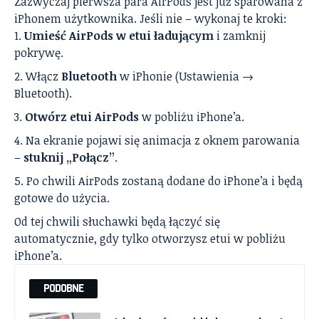
Zazwyczaj pierwsza para AirPods jest już sparowana z
iPhonem użytkownika. Jeśli nie – wykonaj te kroki:
Umieść AirPods w etui ładującym
i zamknij
pokrywę.
Włącz
Bluetooth
w iPhonie (Ustawienia →
Bluetooth).
Otwórz etui AirPods
w pobliżu iPhone’a.
Na ekranie pojawi się animacja z oknem parowania
–
stuknij „Połącz”
.
Po chwili AirPods zostaną dodane do iPhone’a i będą
gotowe do użycia.
Od tej chwili słuchawki będą łączyć się
automatycznie, gdy tylko otworzysz etui w pobliżu
iPhone’a.
PODOBNE