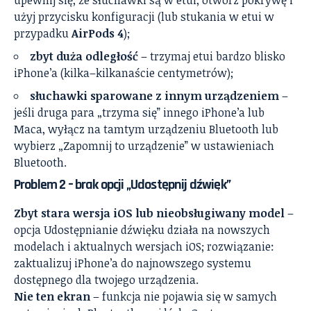
upewnij się, że słuchawki są w etui, otwórz pokrywę i
użyj przycisku konfiguracji (lub stukania w etui w
przypadku
AirPods 4
);
zbyt duża odległość
– trzymaj etui bardzo blisko
iPhone’a (kilka–kilkanaście centymetrów);
słuchawki sparowane z innym urządzeniem
–
jeśli druga para „trzyma się” innego iPhone’a lub
Maca, wyłącz na tamtym urządzeniu Bluetooth lub
wybierz „Zapomnij to urządzenie” w ustawieniach
Bluetooth.
Problem 2 – brak opcji „Udostępnij dźwięk”
Zbyt stara wersja iOS lub nieobsługiwany model
–
opcja Udostępnianie dźwięku działa na nowszych
modelach i aktualnych wersjach iOS; rozwiązanie:
zaktualizuj iPhone’a do najnowszego systemu
dostępnego dla twojego urządzenia.
Nie ten ekran
– funkcja nie pojawia się w samych