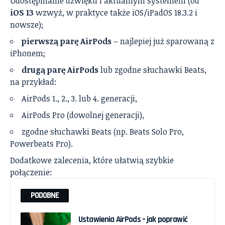
Udostępnianie dźwięku i aktualnym systemem (od
iOS 13
wzwyż, w praktyce także iOS/iPadOS 18.3.2 i
nowsze);
pierwszą parę AirPods
– najlepiej już sparowaną z
iPhonem;
drugą parę AirPods
lub zgodne słuchawki Beats,
na przykład:
AirPods 1., 2., 3. lub 4. generacji,
AirPods Pro (dowolnej generacji),
zgodne słuchawki Beats (np. Beats Solo Pro,
Powerbeats Pro).
Dodatkowe zalecenia, które ułatwią szybkie
połączenie:
PODOBNE
Ustawienia AirPods – jak poprawić