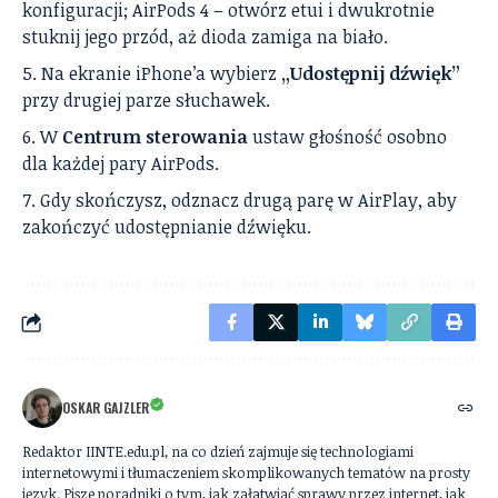
konfiguracji; AirPods 4 – otwórz etui i dwukrotnie
stuknij jego przód, aż dioda zamiga na biało.
Na ekranie iPhone’a wybierz
„Udostępnij dźwięk”
przy drugiej parze słuchawek.
W
Centrum sterowania
ustaw głośność osobno
dla każdej pary AirPods.
Gdy skończysz, odznacz drugą parę w AirPlay, aby
zakończyć udostępnianie dźwięku.
OSKAR GAJZLER
Redaktor IINTE.edu.pl, na co dzień zajmuje się technologiami
internetowymi i tłumaczeniem skomplikowanych tematów na prosty
język. Pisze poradniki o tym, jak załatwiać sprawy przez internet, jak