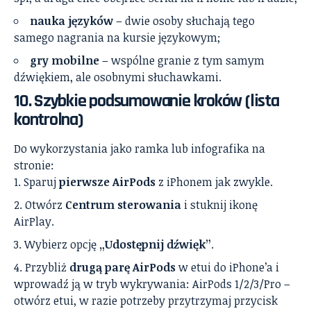
nauka języków
– dwie osoby słuchają tego
samego nagrania na kursie językowym;
gry mobilne
– wspólne granie z tym samym
dźwiękiem, ale osobnymi słuchawkami.
10. Szybkie podsumowanie kroków (lista
kontrolna)
Do wykorzystania jako ramka lub infografika na
stronie:
Sparuj
pierwsze AirPods
z iPhonem jak zwykle.
Otwórz
Centrum sterowania
i stuknij ikonę
AirPlay.
Wybierz opcję
„Udostępnij dźwięk”
.
Przybliż
drugą parę AirPods
w etui do iPhone’a i
wprowadź ją w tryb wykrywania: AirPods 1/2/3/Pro –
otwórz etui, w razie potrzeby przytrzymaj przycisk