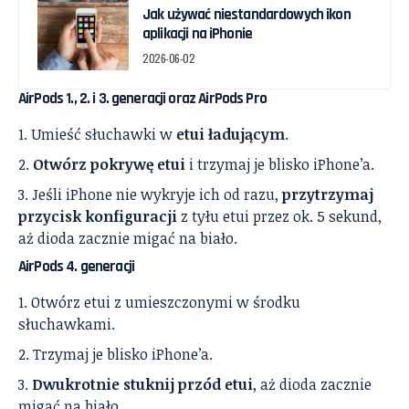
Jak używać niestandardowych ikon
aplikacji na iPhonie
2026-06-02
AirPods 1., 2. i 3. generacji oraz AirPods Pro
Umieść słuchawki w
etui ładującym
.
Otwórz pokrywę etui
i trzymaj je blisko iPhone’a.
Jeśli iPhone nie wykryje ich od razu,
przytrzymaj
przycisk konfiguracji
z tyłu etui przez ok. 5 sekund,
aż dioda zacznie migać na biało.
AirPods 4. generacji
Otwórz etui z umieszczonymi w środku
słuchawkami.
Trzymaj je blisko iPhone’a.
Dwukrotnie stuknij przód etui
, aż dioda zacznie
migać na biało.