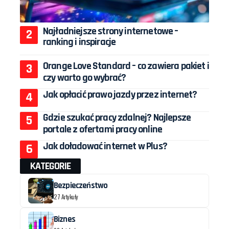
Najładniejsze strony internetowe –
ranking i inspiracje
Orange Love Standard – co zawiera pakiet i
czy warto go wybrać?
Jak opłacić prawo jazdy przez internet?
Gdzie szukać pracy zdalnej? Najlepsze
portale z ofertami pracy online
Jak doładować internet w Plus?
KATEGORIE
Bezpieczeństwo
27 Artykuły
Biznes