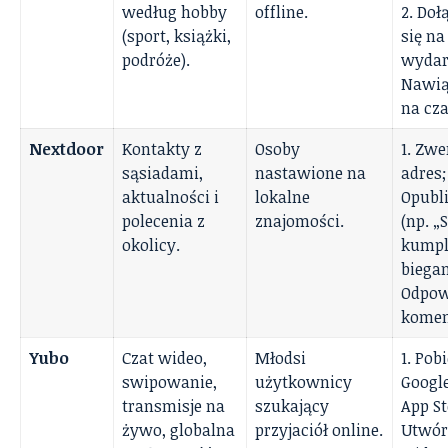
według hobby
offline.
2. Doł
(sport, książki,
się na
podróże).
wydarz
Nawią
na cza
Nextdoor
Kontakty z
Osoby
1. Zwe
sąsiadami,
nastawione na
adres;
aktualności i
lokalne
Opubli
polecenia z
znajomości.
(np. 
okolicy.
kumpl
biegani
Odpow
komen
Yubo
Czat wideo,
Młodsi
1. Pob
swipowanie,
użytkownicy
Google
transmisje na
szukający
App St
żywo, globalna
przyjaciół online.
Utwórz