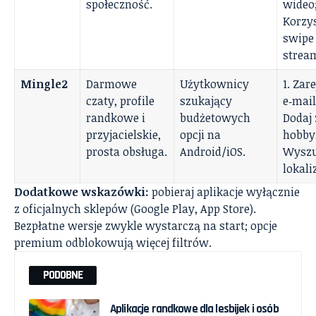
społeczność.
wideo;
Korzys
swipe 
strea
Mingle2
Darmowe
Użytkownicy
1. Zare
czaty, profile
szukający
e‑mail
randkowe i
budżetowych
Dodaj 
przyjacielskie,
opcji na
hobby;
prosta obsługa.
Android/iOS.
Wyszu
lokaliz
Dodatkowe wskazówki:
pobieraj aplikacje wyłącznie
z oficjalnych sklepów (Google Play, App Store).
Bezpłatne wersje zwykle wystarczą na start; opcje
premium odblokowują więcej filtrów.
PODOBNE
Aplikacje randkowe dla lesbijek i osób