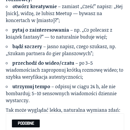
otwórz kreatywnie
– zamiast „Cześć” napisz: „Hej
[nick], widzę, że lubisz Meetup — bywasz na
koncertach w [miasto]?”;
pytaj o zainteresowania
– np. „Co polecasz z
książek fantasy?” — to naturalnie buduje więź;
bądź szczery
– jasno napisz, czego szukasz, np.
„Szukam partnera do gier planszowych”;
przechodź do wideo/czatu
– po 3–5
wiadomościach zaproponuj krótką rozmowę wideo; to
szybka weryfikacja autentyczności;
utrzymuj tempo
– odpisuj w ciągu 24 h, ale nie
bombarduj; 5–10 sensownych wiadomości dziennie
wystarczy.
Tak może wyglądać lekka, naturalna wymiana zdań:
PODOBNE