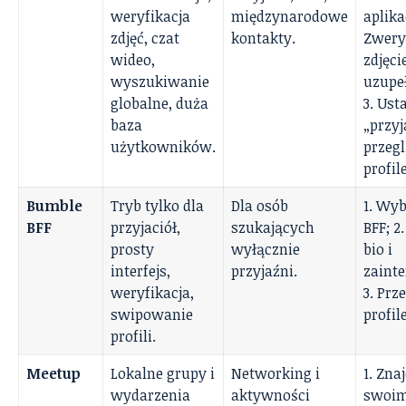
weryfikacja
międzynarodowe
aplikac
zdjęć, czat
kontakty.
Zwery
wideo,
zdjęcie
wyszukiwanie
uzupeł
globalne, duża
3. Ust
baza
„przyj
użytkowników.
przegl
profile
Bumble
Tryb tylko dla
Dla osób
1. Wyb
BFF
przyjaciół,
szukających
BFF; 2
prosty
wyłącznie
bio i
interfejs,
przyjaźni.
zaint
weryfikacja,
3. Prz
swipowanie
profil
profili.
Meetup
Lokalne grupy i
Networking i
1. Zna
wydarzenia
aktywności
swoim