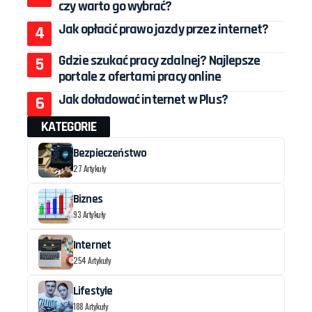
czy warto go wybrać?
Jak opłacić prawo jazdy przez internet?
Gdzie szukać pracy zdalnej? Najlepsze
portale z ofertami pracy online
Jak doładować internet w Plus?
KATEGORIE
Bezpieczeństwo
27 Artykuły
Biznes
93 Artykuły
Internet
254 Artykuły
Lifestyle
188 Artykuły