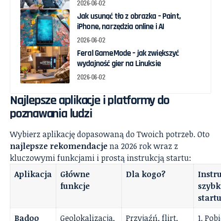
2026-06-02
Jak usunąć tło z obrazka – Paint,
iPhone, narzędzia online i AI
2026-06-02
Feral GameMode – jak zwiększyć
wydajność gier na Linuksie
2026-06-02
Najlepsze aplikacje i platformy do
poznawania ludzi
Wybierz aplikację dopasowaną do Twoich potrzeb. Oto
najlepsze rekomendacje
na 2026 rok wraz z
kluczowymi funkcjami i prostą instrukcją startu:
Aplikacja
Główne
Dla kogo?
Instr
funkcje
szybk
start
Badoo
Geolokalizacja,
Przyjaźń, flirt,
1. Pob