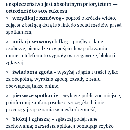
Bezpieczeństwo jest absolutnym priorytetem —
ostrożność to 80% sukcesu.
weryfikuj rozmówcę
– poproś o krótkie wideo,
zdjęcie z bieżącą datą lub link do social mediów przed
spotkaniem;
unikaj czerwonych flag
– prośby o dane
osobowe, pieniądze czy pośpiech w podawaniu
numeru telefonu to sygnały ostrzegawcze; blokuj i
zgłaszaj;
świadoma zgoda
– wysyłaj zdjęcia i treści tylko
za obopólną, wyraźną zgodą; zasady z realu
obowiązują także online;
pierwsze spotkanie
– wybierz publiczne miejsce,
poinformuj zaufaną osobę o szczegółach i nie
przeciągaj zapoznania w nieskończoność;
blokuj i zgłaszaj
– zgłaszaj podejrzane
zachowania; narzędzia aplikacji pomagają szybko