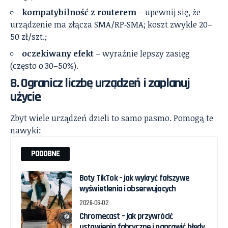
kompatybilność z routerem
– upewnij się, że
urządzenie ma złącza SMA/RP‑SMA; koszt zwykle 20–
50 zł/szt.;
oczekiwany efekt
– wyraźnie lepszy zasięg
(często o 30–50%).
8. Ogranicz liczbę urządzeń i zaplanuj
użycie
Zbyt wiele urządzeń dzieli to samo pasmo. Pomogą te
nawyki:
PODOBNE
Boty TikTok – jak wykryć fałszywe
wyświetlenia i obserwujących
2026-06-02
Chromecast – jak przywrócić
ustawienia fabryczne i naprawić błędy