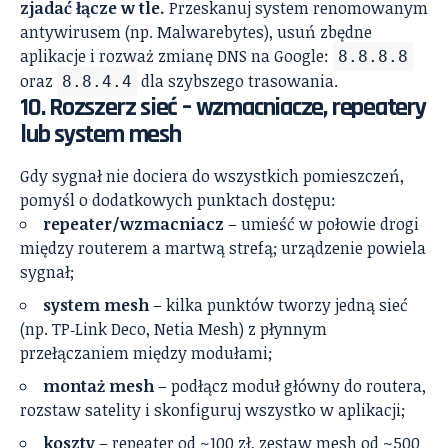
zjadać łącze w tle.
Przeskanuj system renomowanym
antywirusem (np. Malwarebytes), usuń zbędne
aplikacje i rozważ zmianę DNS na Google:
8.8.8.8
oraz
dla szybszego trasowania.
8.8.4.4
10. Rozszerz sieć – wzmacniacze, repeatery
lub system mesh
Gdy sygnał nie dociera do wszystkich pomieszczeń,
pomyśl o dodatkowych punktach dostępu:
repeater/wzmacniacz
– umieść w połowie drogi
między routerem a martwą strefą; urządzenie powiela
sygnał;
system mesh
– kilka punktów tworzy jedną sieć
(np. TP‑Link Deco, Netia Mesh) z płynnym
przełączaniem między modułami;
montaż mesh
– podłącz moduł główny do routera,
rozstaw satelity i skonfiguruj wszystko w aplikacji;
koszty
– repeater od ~100 zł, zestaw mesh od ~500