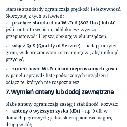
Starsze standardy ograniczają prędkość i efektywność.
Skorzystaj z tych ustawień:
przełącz standard na Wi‑Fi 6 (802.11ax) lub AC
–
jeśli router to wspiera, odblokujesz wyższą
przepustowość i lepszą obsługę wielu urządzeń;
włącz QoS (Quality of Service)
– nadaj priorytet
grom, wideorozmowom i streamingowi, aby uniknąć
przycięć;
zmień hasło Wi‑Fi i usuń nieproszonych gości
–
w panelu sprawdź listę podłączonych urządzeń i
odłącz te, których nie rozpoznajesz.
7. Wymień anteny lub dodaj zewnętrzne
Słabe anteny ograniczają zasięg i stabilność. Rozważ:
anteny o wyższym zysku (dBi)
– np. 9 dBi w
domach piętrowych; jedną skieruj pionowo w górę,
drugą w dół;