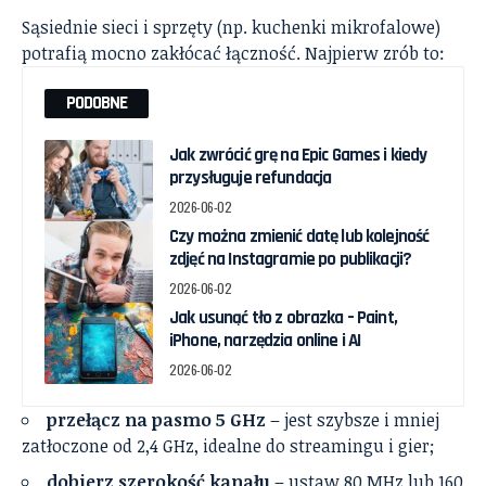
Sąsiednie sieci i sprzęty (np. kuchenki mikrofalowe)
potrafią mocno zakłócać łączność. Najpierw zrób to:
PODOBNE
Jak zwrócić grę na Epic Games i kiedy
przysługuje refundacja
2026-06-02
Czy można zmienić datę lub kolejność
zdjęć na Instagramie po publikacji?
2026-06-02
Jak usunąć tło z obrazka – Paint,
iPhone, narzędzia online i AI
2026-06-02
przełącz na pasmo 5 GHz
– jest szybsze i mniej
zatłoczone od 2,4 GHz, idealne do streamingu i gier;
dobierz szerokość kanału
– ustaw 80 MHz lub 160