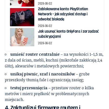
2026-06-02
Zablokowane konto PlayStation
Network – jak odzyskać dostęp i
odwołać blokadę
2026-06-02
Jak usunąć konto OnlyFans i zarządzać
subskrypcjami
2026-06-02
umieść router centralnie
– na wysokości 1–1,5 m,
z dala od ścian, mebli, kuchni (mikrofale zakłócają 2,4
GHz), akwariów i metalowych powierzchni;
unikaj piwnic, szaf i narożników
– grube
przeszkody tłumią fale i ograniczają zasięg;
testuj przesunięcia
– przestaw router o kilka
metrów i mierz prędkość w problematycznych
miejscach.
4. Zaktualizuj firmware routera i