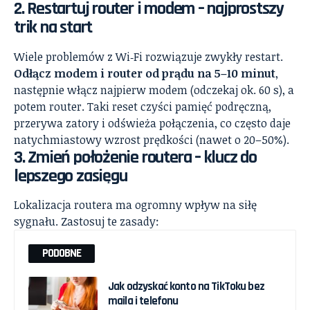
2. Restartuj router i modem – najprostszy
trik na start
Wiele problemów z Wi‑Fi rozwiązuje zwykły restart.
Odłącz modem i router od prądu na 5–10 minut
,
następnie włącz najpierw modem (odczekaj ok. 60 s), a
potem router. Taki reset czyści pamięć podręczną,
przerywa zatory i odświeża połączenia, co często daje
natychmiastowy wzrost prędkości (nawet o 20–50%).
3. Zmień położenie routera – klucz do
lepszego zasięgu
Lokalizacja routera ma ogromny wpływ na siłę
sygnału. Zastosuj te zasady:
PODOBNE
Jak odzyskać konto na TikToku bez
maila i telefonu