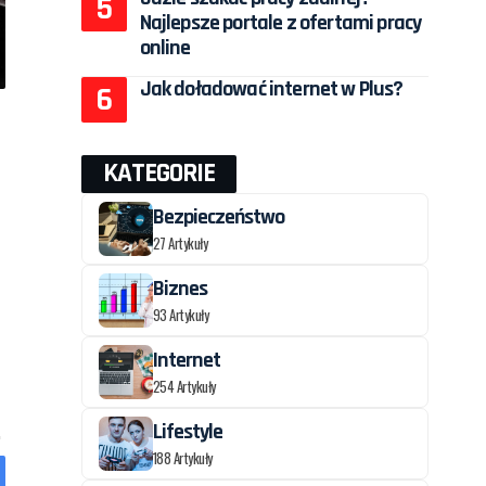
Najlepsze portale z ofertami pracy
online
Jak doładować internet w Plus?
KATEGORIE
Bezpieczeństwo
27 Artykuły
Biznes
93 Artykuły
Internet
254 Artykuły
Lifestyle
188 Artykuły