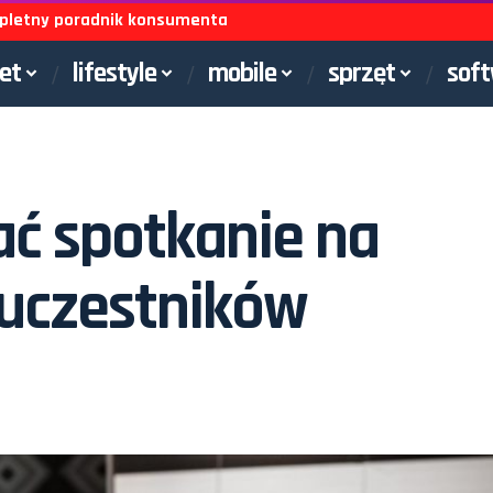
ompletny poradnik konsumenta
net
lifestyle
mobile
sprzęt
sof
ć spotkanie na
 uczestników