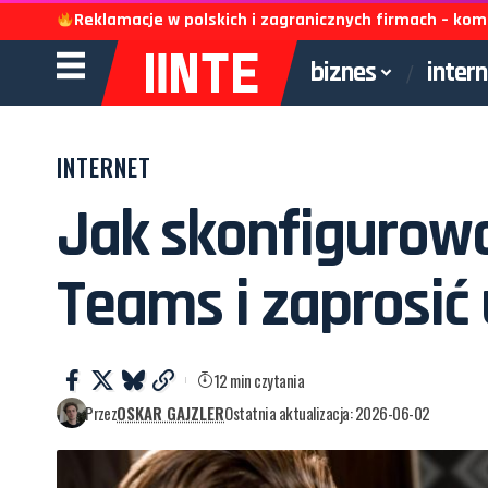
Reklamacje w polskich i zagranicznych firmach – k
biznes
inter
INTERNET
Jak skonfigurowa
Teams i zaprosić
12 min czytania
Przez
OSKAR GAJZLER
Ostatnia aktualizacja: 2026-06-02