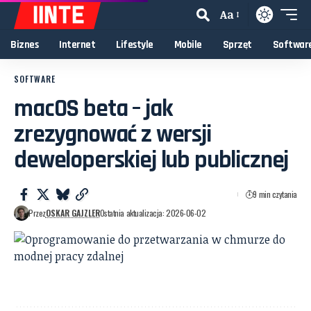
Aa
Zmiana
rozmiaru
Biznes
Internet
Lifestyle
Mobile
Sprzęt
Softwar
czcionki
SOFTWARE
macOS beta – jak
zrezygnować z wersji
deweloperskiej lub publicznej
9 min czytania
Przez
OSKAR GAJZLER
Ostatnia aktualizacja: 2026-06-02