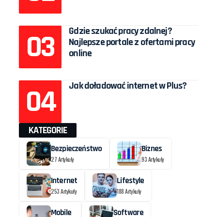
Gdzie szukać pracy zdalnej?
Najlepsze portale z ofertami pracy
online
Jak doładować internet w Plus?
KATEGORIE
Bezpieczeństwo
Biznes
27 Artykuły
93 Artykuły
Internet
Lifestyle
253 Artykuły
188 Artykuły
Mobile
Software