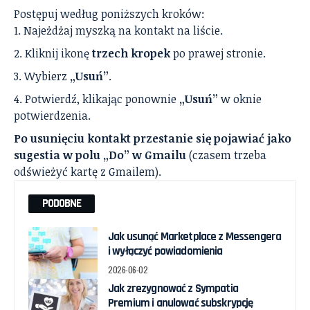
Postępuj według poniższych kroków:
Najeżdżaj myszką na kontakt na liście.
Kliknij ikonę
trzech kropek
po prawej stronie.
Wybierz
„Usuń”
.
Potwierdź, klikając ponownie
„Usuń”
w oknie
potwierdzenia.
Po usunięciu kontakt przestanie się pojawiać jako
sugestia w polu „Do” w Gmailu
(czasem trzeba
odświeżyć kartę z Gmailem).
PODOBNE
Jak usunąć Marketplace z Messengera
i wyłączyć powiadomienia
2026-06-02
Jak zrezygnować z Sympatia
Premium i anulować subskrypcję