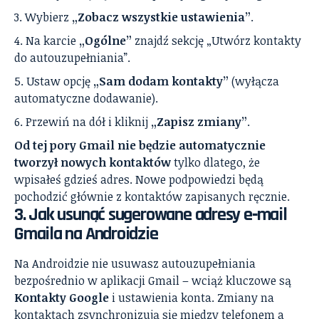
Wybierz
„Zobacz wszystkie ustawienia”
.
Na karcie
„Ogólne”
znajdź sekcję „Utwórz kontakty
do autouzupełniania”.
Ustaw opcję
„Sam dodam kontakty”
(wyłącza
automatyczne dodawanie).
Przewiń na dół i kliknij
„Zapisz zmiany”
.
Od tej pory Gmail nie będzie automatycznie
tworzył nowych kontaktów
tylko dlatego, że
wpisałeś gdzieś adres. Nowe podpowiedzi będą
pochodzić głównie z kontaktów zapisanych ręcznie.
3. Jak usunąć sugerowane adresy e‑mail
Gmaila na Androidzie
Na Androidzie nie usuwasz autouzupełniania
bezpośrednio w aplikacji Gmail – wciąż kluczowe są
Kontakty Google
i ustawienia konta. Zmiany na
kontaktach zsynchronizują się między telefonem a