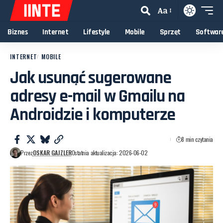
Aa
Biznes
Internet
Lifestyle
Mobile
Sprzęt
Softwar
INTERNET
MOBILE
Jak usunąć sugerowane
adresy e-mail w Gmailu na
Androidzie i komputerze
8 min czytania
Przez
OSKAR GAJZLER
Ostatnia aktualizacja: 2026-06-02