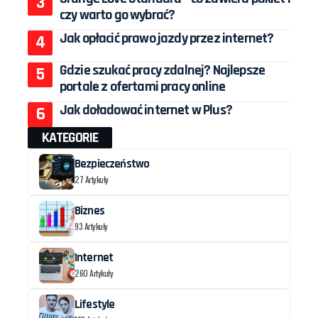
czy warto go wybrać?
Jak opłacić prawo jazdy przez internet?
Gdzie szukać pracy zdalnej? Najlepsze
portale z ofertami pracy online
Jak doładować internet w Plus?
KATEGORIE
Bezpieczeństwo
27 Artykuły
Biznes
93 Artykuły
Internet
260 Artykuły
Lifestyle