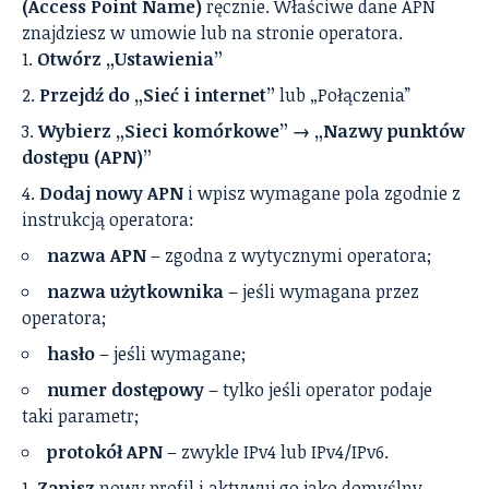
(Access Point Name)
ręcznie. Właściwe dane APN
znajdziesz w umowie lub na stronie operatora.
Otwórz „Ustawienia”
Przejdź do „Sieć i internet”
lub „Połączenia”
Wybierz „Sieci komórkowe” → „Nazwy punktów
dostępu (APN)”
Dodaj nowy APN
i wpisz wymagane pola zgodnie z
instrukcją operatora:
nazwa APN
– zgodna z wytycznymi operatora;
nazwa użytkownika
– jeśli wymagana przez
operatora;
hasło
– jeśli wymagane;
numer dostępowy
– tylko jeśli operator podaje
taki parametr;
protokół APN
– zwykle IPv4 lub IPv4/IPv6.
Zapisz
nowy profil i aktywuj go jako domyślny