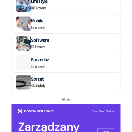
Lifestyle
188 Artykuły
Mobile
97 Artykuły
Software
111 Artykuły
Sprzedaż
33 Artykuły
Sprzęt
48 Artykuły
- Reklama -