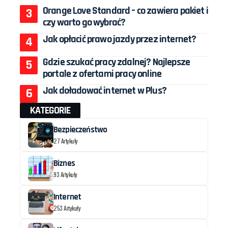
Orange Love Standard – co zawiera pakiet i
czy warto go wybrać?
Jak opłacić prawo jazdy przez internet?
Gdzie szukać pracy zdalnej? Najlepsze
portale z ofertami pracy online
Jak doładować internet w Plus?
KATEGORIE
Bezpieczeństwo
27 Artykuły
Biznes
93 Artykuły
Internet
253 Artykuły