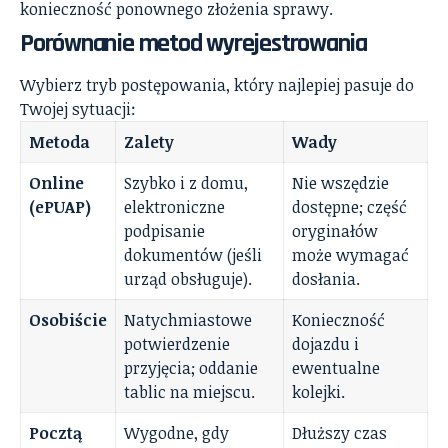
konieczność ponownego złożenia sprawy.
Porównanie metod wyrejestrowania
Wybierz tryb postępowania, który najlepiej pasuje do
Twojej sytuacji:
Metoda
Zalety
Wady
Online
Szybko i z domu,
Nie wszędzie
(ePUAP)
elektroniczne
dostępne; część
podpisanie
oryginałów
dokumentów (jeśli
może wymagać
urząd obsługuje).
dosłania.
Osobiście
Natychmiastowe
Konieczność
potwierdzenie
dojazdu i
przyjęcia; oddanie
ewentualne
tablic na miejscu.
kolejki.
Pocztą
Wygodne, gdy
Dłuższy czas