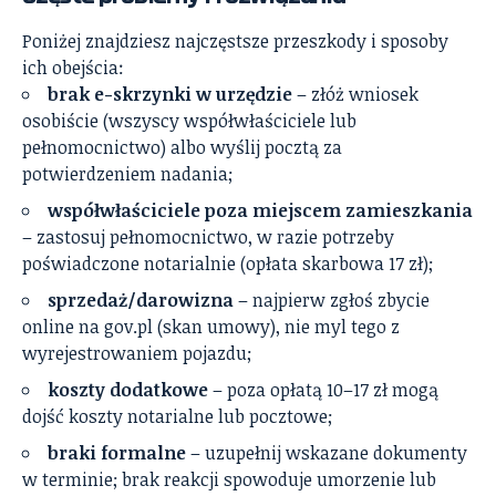
Poniżej znajdziesz najczęstsze przeszkody i sposoby
ich obejścia:
brak e-skrzynki w urzędzie
– złóż wniosek
osobiście (wszyscy współwłaściciele lub
pełnomocnictwo) albo wyślij pocztą za
potwierdzeniem nadania;
współwłaściciele poza miejscem zamieszkania
– zastosuj pełnomocnictwo, w razie potrzeby
poświadczone notarialnie (opłata skarbowa 17 zł);
sprzedaż/darowizna
– najpierw zgłoś zbycie
online na gov.pl (skan umowy), nie myl tego z
wyrejestrowaniem pojazdu;
koszty dodatkowe
– poza opłatą 10–17 zł mogą
dojść koszty notarialne lub pocztowe;
braki formalne
– uzupełnij wskazane dokumenty
w terminie; brak reakcji spowoduje umorzenie lub