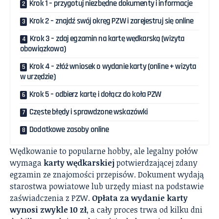
Krok 1 – przygotuj niezbędne dokumenty i informacje
Krok 2 – znajdź swój okręg PZW i zarejestruj się online
Krok 3 – zdaj egzamin na kartę wędkarską (wizyta
obowiązkowa)
Krok 4 – złóż wniosek o wydanie karty (online + wizyta
w urzędzie)
Krok 5 – odbierz kartę i dołącz do koła PZW
Częste błędy i sprawdzone wskazówki
Dodatkowe zasoby online
Wędkowanie to popularne hobby, ale legalny połów
wymaga
karty wędkarskiej
potwierdzającej zdany
egzamin ze znajomości przepisów. Dokument wydają
starostwa powiatowe lub urzędy miast na podstawie
zaświadczenia z PZW.
Opłata za wydanie karty
wynosi zwykle 10 zł
, a cały proces trwa od kilku dni