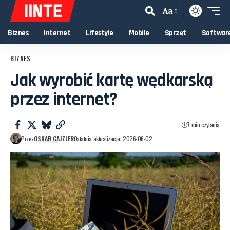
Aa
Biznes
Internet
Lifestyle
Mobile
Sprzęt
Softwar
BIZNES
Jak wyrobić kartę wędkarską
przez internet?
7 min czytania
Przez
OSKAR GAJZLER
Ostatnia aktualizacja: 2026-06-02