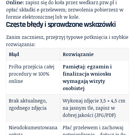
Online:
zapisz się do koła przez wedkarz.pzw.pl i
opłać składki e‑przelewem; zezwolenia pobierzesz w
formie elektronicznej lub w kole.
Częste błędy i sprawdzone wskazówki
Zanim zaczniesz, przejrzyj typowe potknięcia i szybkie
rozwiązania:
Błąd
Rozwiązanie
Próba przejścia całej
Pamiętaj: egzamin i
procedury w 100%
finalizacja wniosku
online
wymagają wizyty
osobistej
Brak aktualnego,
Wykonaj zdjęcie 3,5 × 4,5 cm
zgodnego zdjęcia
na jasnym tle, zapisz w
dobrej jakości (JPG/PDF)
Nieudokumentowana
Płać przelewem i zachowaj
opłata
potwierdzenie – dołącz je do