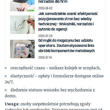
narzędzia dla firm
2026-06-02
Jak samodzielnie ocenić efektywność
pozycjonowania stron bez wiedzy
technicznej – Wskaźniki, narzędzia i
pytania do agencji
2026-07-24
Od myjki do magazynu bez udziału
operatora. Zautomatyzowana linia
obróbki komponentów metalowych
2026-07-14
oszczędność czasu – unikasz kolejek w urzędach,
elastyczność – opłaty i formularze dostępne online
24/7,
śledzenie statusu wniosku bez wychodzenia z
domu.
Uwaga:
osoby niepełnoletnie potrzebują zgody
rodziców lub opiekunów. Egzamin wymagany jest od