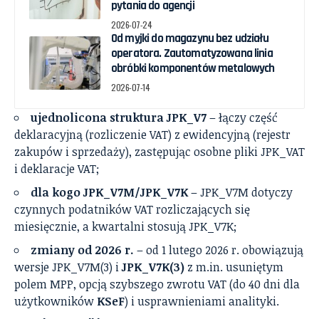
pytania do agencji
2026-07-24
Od myjki do magazynu bez udziału
operatora. Zautomatyzowana linia
obróbki komponentów metalowych
2026-07-14
ujednolicona struktura JPK_V7
– łączy część
deklaracyjną (rozliczenie VAT) z ewidencyjną (rejestr
zakupów i sprzedaży), zastępując osobne pliki JPK_VAT
i deklaracje VAT;
dla kogo JPK_V7M/JPK_V7K
– JPK_V7M dotyczy
czynnych podatników VAT rozliczających się
miesięcznie, a kwartalni stosują JPK_V7K;
zmiany od 2026 r.
– od 1 lutego 2026 r. obowiązują
wersje JPK_V7M(3) i
JPK_V7K(3)
z m.in. usuniętym
polem MPP, opcją szybszego zwrotu VAT (do 40 dni dla
użytkowników
KSeF
) i usprawnieniami analityki.