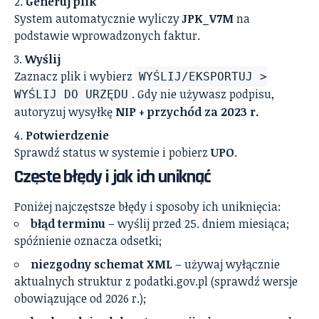
Generuj plik
System automatycznie wyliczy
JPK_V7M
na
podstawie wprowadzonych faktur.
Wyślij
Zaznacz plik i wybierz
WYŚLIJ/EKSPORTUJ >
. Gdy nie używasz podpisu,
WYŚLIJ DO URZĘDU
autoryzuj wysyłkę
NIP + przychód za 2023 r.
Potwierdzenie
Sprawdź status w systemie i pobierz
UPO
.
Częste błędy i jak ich uniknąć
Poniżej najczęstsze błędy i sposoby ich uniknięcia:
błąd terminu
– wyślij przed 25. dniem miesiąca;
spóźnienie oznacza odsetki;
niezgodny schemat XML
– używaj wyłącznie
aktualnych struktur z podatki.gov.pl (sprawdź wersje
obowiązujące od 2026 r.);