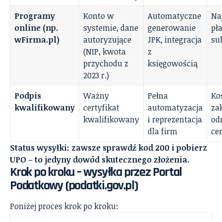
Programy
Konto w
Automatyczne
Na
online (np.
systemie, dane
generowanie
pł
wFirma.pl)
autoryzujące
JPK, integracja
su
(NIP, kwota
z
przychodu z
księgowością
2023 r.)
Podpis
Ważny
Pełna
Ko
kwalifikowany
certyfikat
automatyzacja
za
kwalifikowany
i reprezentacja
od
dla firm
ce
Status wysyłki: zawsze sprawdź kod 200 i pobierz
UPO – to jedyny dowód skutecznego złożenia.
Krok po kroku – wysyłka przez Portal
Podatkowy (podatki.gov.pl)
Poniżej proces krok po kroku: