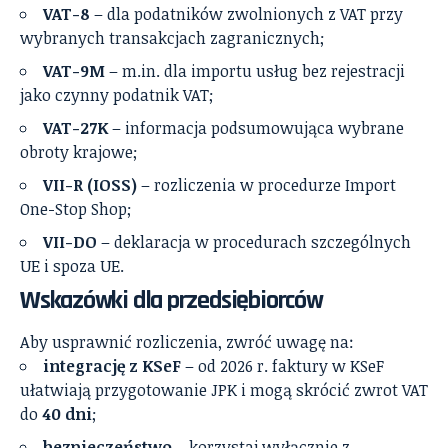
VAT-8
– dla podatników zwolnionych z VAT przy
wybranych transakcjach zagranicznych;
VAT-9M
– m.in. dla importu usług bez rejestracji
jako czynny podatnik VAT;
VAT-27K
– informacja podsumowująca wybrane
obroty krajowe;
VII-R (IOSS)
– rozliczenia w procedurze Import
One-Stop Shop;
VII-DO
– deklaracja w procedurach szczególnych
UE i spoza UE.
Wskazówki dla przedsiębiorców
Aby usprawnić rozliczenia, zwróć uwagę na:
integrację z KSeF
– od 2026 r. faktury w KSeF
ułatwiają przygotowanie JPK i mogą skrócić zwrot VAT
do
40 dni
;
bezpieczeństwo
– korzystaj wyłącznie z