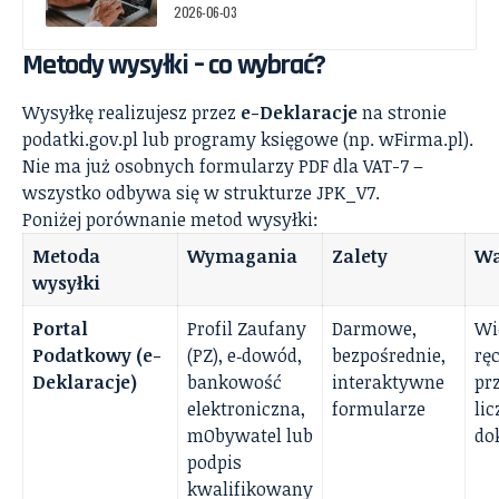
2026-06-03
Metody wysyłki – co wybrać?
Wysyłkę realizujesz przez
e-Deklaracje
na stronie
podatki.gov.pl lub programy księgowe (np. wFirma.pl).
Nie ma już osobnych formularzy PDF dla VAT-7 –
wszystko odbywa się w strukturze JPK_V7.
Poniżej porównanie metod wysyłki:
Metoda
Wymagania
Zalety
W
wysyłki
Portal
Profil Zaufany
Darmowe,
Wi
Podatkowy (e-
(PZ), e‑dowód,
bezpośrednie,
rę
Deklaracje)
bankowość
interaktywne
pr
elektroniczna,
formularze
lic
mObywatel lub
do
podpis
kwalifikowany