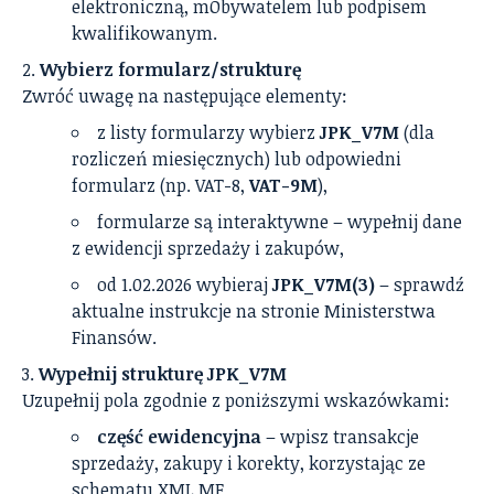
elektroniczną, mObywatelem lub podpisem
kwalifikowanym.
Wybierz formularz/strukturę
Zwróć uwagę na następujące elementy:
z listy formularzy wybierz
JPK_V7M
(dla
rozliczeń miesięcznych) lub odpowiedni
formularz (np. VAT-8,
VAT-9M
),
formularze są interaktywne – wypełnij dane
z ewidencji sprzedaży i zakupów,
od 1.02.2026 wybieraj
JPK_V7M(3)
– sprawdź
aktualne instrukcje na stronie Ministerstwa
Finansów.
Wypełnij strukturę JPK_V7M
Uzupełnij pola zgodnie z poniższymi wskazówkami:
część ewidencyjna
– wpisz transakcje
sprzedaży, zakupy i korekty, korzystając ze
schematu XML MF,