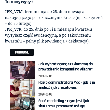
Terminy wysyłki
JPK_V7M
: termin mija do 25. dnia miesiąca
następującego po rozliczanym okresie (np. za styczeń
– do 25 lutego).
JPK_V7K
: do 25. dnia po I i II miesiącu kwartału
wysyłasz część ewidencyjną, a po zakończeniu
kwartału – pełny plik (ewidencja + deklaracja).
PODOBNE
Jak wybrać agencję reklamową do
prowadzenia kampanii na Allegro?
2026-07-08
Hasło administratora Mac – gdzie je
znaleźć i jak zresetować
2026-06-02
SaaS marketing – czym jest i jak
skutecznie promować usługę