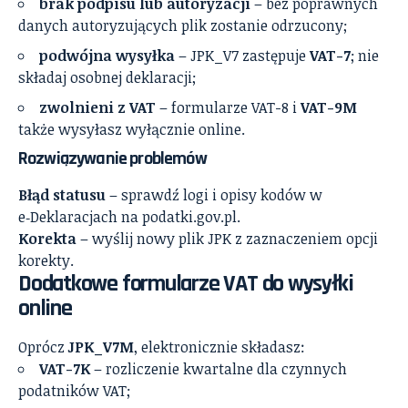
brak podpisu lub autoryzacji
– bez poprawnych
danych autoryzujących plik zostanie odrzucony;
podwójna wysyłka
– JPK_V7 zastępuje
VAT-7
; nie
składaj osobnej deklaracji;
zwolnieni z VAT
– formularze VAT-8 i
VAT-9M
także wysyłasz wyłącznie online.
Rozwiązywanie problemów
Błąd statusu
– sprawdź logi i opisy kodów w
e‑Deklaracjach na podatki.gov.pl.
Korekta
– wyślij nowy plik JPK z zaznaczeniem opcji
korekty.
Dodatkowe formularze VAT do wysyłki
online
Oprócz
JPK_V7M
, elektronicznie składasz:
VAT-7K
– rozliczenie kwartalne dla czynnych
podatników VAT;